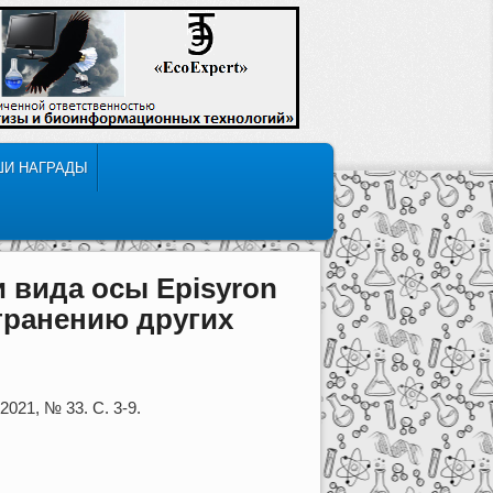
ШИ НАГРАДЫ
 вида осы Episyron
странению других
021, № 33. С. 3-9.