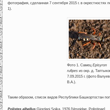
фотография, сделанная 7 сентября 2015 г. в окрестностях 
1).
Фото 1. Самец
Episyron
rufipes
из окр. д. Таптыко
7.09.2015 г. (фото Валуев
В.А.).
Таким образом, список видов Республики Башкортостан по
Polistes albellus
Giordani Soika, 1976 [Vespidae, Polistinae]