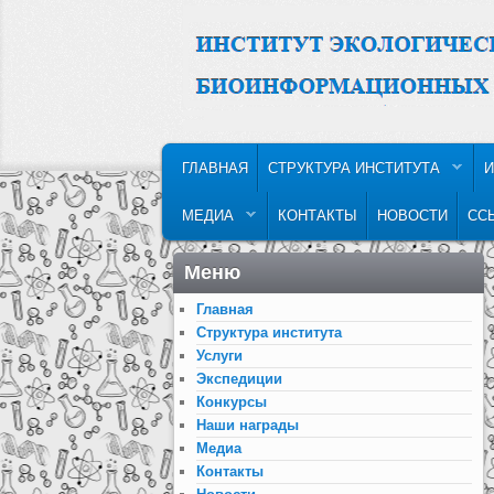
MAIN MENU
SKIP TO PRIMARY CONTENT
SKIP TO SECONDARY CONTENT
ГЛАВНАЯ
СТРУКТУРА ИНСТИТУТА
И
МЕДИА
КОНТАКТЫ
НОВОСТИ
СС
Меню
Главная
Структура института
Услуги
Экспедиции
Конкурсы
Наши награды
Медиа
Контакты