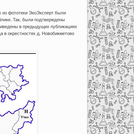
 из фототеки ЭкоЭксперт были
блике. Так, были подтверждены
приведены в предыдущих публикациях
да в окрестностях д. Новобикметово