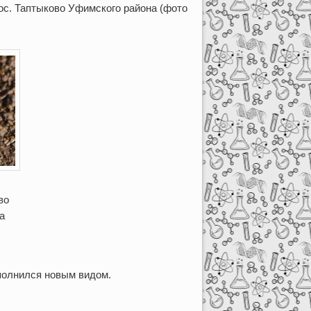
пос. Таптыково Уфимского района (фото
во
а
полнился новым видом.