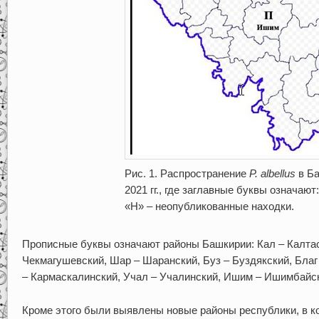
Рис. 1. Распространение
P. albellus
в Ба
2021 гг., где заглавные буквы означают
«Н» – неопубликованные находки.
Прописные буквы означают районы Башкирии: Кал – Калтаси
Чекмагушевский, Шар – Шаранский, Буз – Буздякский, Благ 
– Кармаскалинский, Учал – Учалинский, Ишим – Ишимбайс
Кроме этого были выявлены новые районы республики, в к