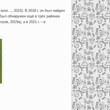
алог…, 2015). В 2018 г. он был найден
 был обнаружен ещё в трёх районах
в, 2019а), а в 2021 г. – в