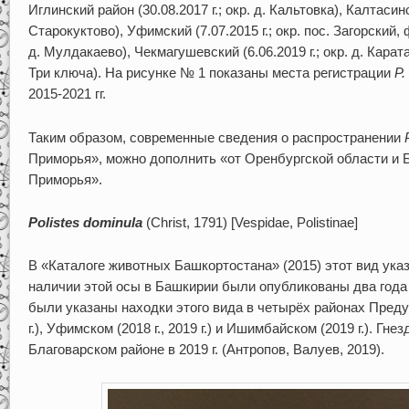
Иглинский район (30.08.2017 г.; окр. д. Кальтовка), Калтасинс
Старокуктово), Уфимский (7.07.2015 г.; окр. пос. Загорский, ф
д. Мулдакаево), Чекмагушевский (6.06.2019 г.; окр. д. Карата
Три ключа). На рисунке № 1 показаны места регистрации
P
.
2015-2021 гг.
Таким образом, современные сведения о распространении
Приморья», можно дополнить «от Оренбургской области и 
Приморья».
Polistes dominula
(Christ, 1791) [Vespidae, Polistinae]
В «Каталоге животных Башкортостана» (2015) этот вид ука
наличии этой осы в Башкирии были опубликованы два года н
были указаны находки этого вида в четырёх районах Пред
г.), Уфимском (2018 г., 2019 г.) и Ишимбайском (2019 г.). Г
Благоварском районе в 2019 г. (Антропов, Валуев, 2019).