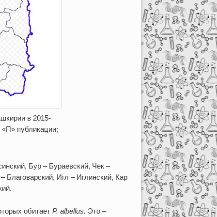
шкирии в 2015-
: «П» публикации;
нский, Бур – Бураевский, Чек –
– Благоварский, Игл – Иглинский, Кар
кий.
оторых обитает
P
.
albellus
.
Это –