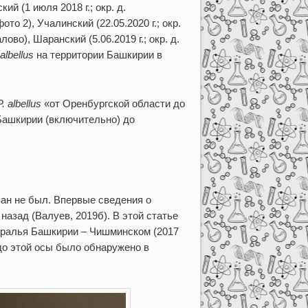
кий (1 июля 2018 г.; окр. д.
ото 2), Учалинский (22.05.2020 г.; окр.
лово), Шаранский (5.06.2019 г.; окр. д.
albellus
на территории Башкирии в
P
.
albellus
«от Оренбургской области до
Башкирии (включительно) до
зан не был. Впервые сведения о
азад (Валуев, 2019б). В этой статье
уралья Башкирии – Чишминском (2017
нездо этой осы было обнаружено в