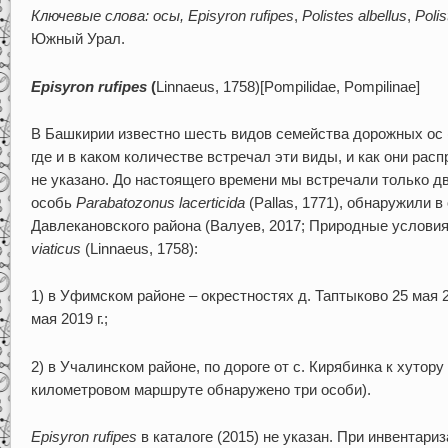
Ключевые слова: осы,
Episyron
rufipes
,
Polistes
albellus
,
Polis
Южный Урал.
Episyron rufipes
(
Linnaeus, 1758)[Pompilidae, Pompilinae]
В Башкирии известно шесть видов семейства дорожных ос (Po
где и в каком количестве встречал эти виды, и как они рас
не указано. До настоящего времени мы встречали только дв
особь
Parabatozonus lacerticida
(Pallas, 1771), обнаружили 
Давлекановского района (Валуев, 2017; Природные услови
viaticus
(Linnaeus, 1758):
1) в Уфимском районе – окрестностях д. Таптыково 25 мая 
мая 2019 г.;
2) в Учалинском районе, по дороге от с. Кирябинка к хутору 
километровом маршруте обнаружено три особи).
Episyron
rufipes
в каталоге (2015) не указан. При инвентар