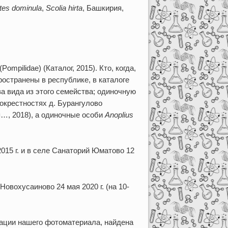
tes
dominula
,
Scolia
hirta
, Башкирия,
mpilidae) (Каталог, 2015). Кто, когда,
пространены в республике, в каталоге
а вида из этого семейства; одиночную
в окрестностях д. Бурангулово
я…, 2018), а одиночные особи
Anoplius
2015 г. и в селе Санаторий Юматово 12
Новохусаиново 24 мая 2020 г. (на 10-
изации нашего фотоматериала, найдена