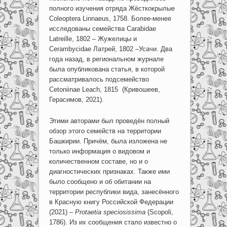
полного изучения отряда Жёсткокрылые
Coleoptera Linnaeus, 1758. Более-менее
исследованы семейства Carabidae
Latreille, 1802 – Жужелицы и
Cerambycidae Латрей, 1802 –Усачи. Два
года назад, в региональном журнале
была опубликована статья, в которой
рассматривалось подсемейство
Cetoniinae Leach, 1815 (Кривошеев,
Герасимов, 2021).
Этими авторами был проведён полный
обзор этого семейств на территории
Башкирии. Причём, была изложена не
только информация о видовом и
количественном составе, но и о
диагностических признаках. Также ими
было сообщено и об обитании на
территории республики вида, занесённого
в Красную книгу Российской Федерации
(2021) –
Protaetia speciosissima
(Scopoli,
1786). Из их сообщения стало известно о