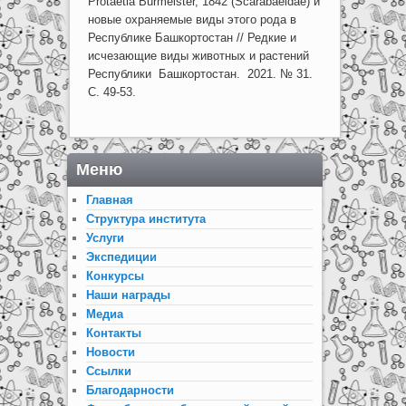
Protaetia Burmeister, 1842 (Scarabaeidae) и
новые охраняемые виды этого рода в
Республике Башкортостан // Редкие и
исчезающие виды животных и растений
Республики Башкортостан. 2021. № 31.
С. 49-53.
Меню
Главная
Структура института
Услуги
Экспедиции
Конкурсы
Наши награды
Медиа
Контакты
Новости
Ссылки
Благодарности