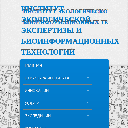
ИНСТИТУТ
ЭКОЛОГИЧЕСКОЙ
ЭКСПЕРТИЗЫ И
БИОИНФОРМАЦИОННЫХ
ТЕХНОЛОГИЙ
MAIN MENU
SKIP TO PRIMARY CONTENT
SKIP TO SECONDARY CONTENT
ГЛАВНАЯ
СТРУКТУРА ИНСТИТУТА
ИННОВАЦИИ
УСЛУГИ
ЭКСПЕДИЦИИ