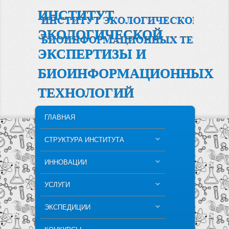
ИНСТИТУТ
ЭКОЛОГИЧЕСКОЙ
ЭКСПЕРТИЗЫ И
БИОИНФОРМАЦИОННЫХ
ТЕХНОЛОГИЙ
MAIN MENU
SKIP TO PRIMARY CONTENT
SKIP TO SECONDARY CONTENT
ГЛАВНАЯ
СТРУКТУРА ИНСТИТУТА
ИННОВАЦИИ
УСЛУГИ
ЭКСПЕДИЦИИ