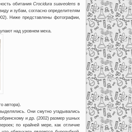
ьность обитания
Crocidura suaveolens
в
виду и зубам, согласно определителям
2002). Ниже представлены фотографии,
упают над уровнем меха.
о автора).
выделялись. Они смутно угадывались
Бобринскому и др. (2002) размер ушных
ероек; по крайней мере, как отличие
что «безухая» является бурозубкой,