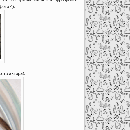
фото 4).
ото автора).