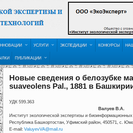
ННОВАЦИИ
УСЛУГИ
ЭКСПЕДИЦИИ
КОНКУРСЫ
НА
ЫЛКИ
ПУБЛИКАЦИИ
Новые сведения о белозубке ма
suaveolens Pal., 1881 в Башкири
УДК 599.363
Валуев В.А.
Институт экологической экспертизы и биоинформационных 
Республика Башкортостан, Уфимский район, 450571, с. Юмат
E-mail:
ValuyevVA@mail.ru