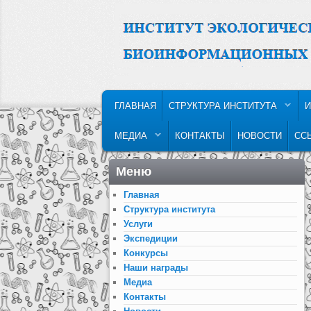
MAIN MENU
SKIP TO PRIMARY CONTENT
SKIP TO SECONDARY CONTENT
ГЛАВНАЯ
СТРУКТУРА ИНСТИТУТА
И
МЕДИА
КОНТАКТЫ
НОВОСТИ
СС
Меню
Главная
Структура института
Услуги
Экспедиции
Конкурсы
Наши награды
Медиа
Контакты