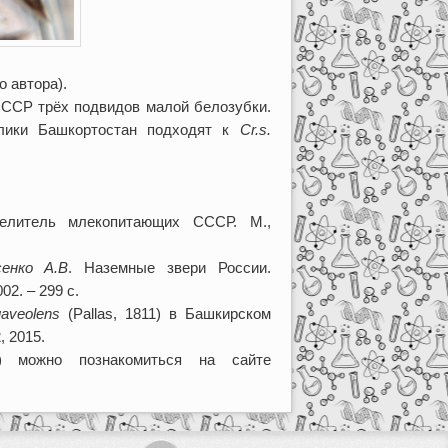
о автора).
СССР трёх подвидов малой белозубки.
лики Башкортостан подходят к
Cr
.
s
.
литель млекопитающих СССР. М.,
сенко А.В
. Наземные звери России.
2. – 299 с.
uaveolens
(Pallas, 1811) в Башкирском
, 2015.
) можно познакомиться на сайте