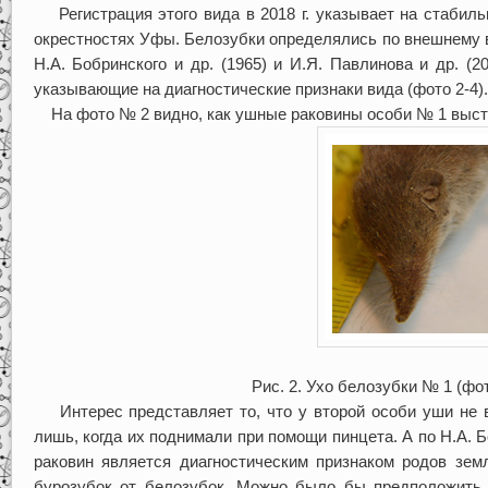
Регистрация этого вида в 2018 г. указывает на стабил
окрестностях Уфы. Белозубки определялись по внешнему 
Н.А. Бобринского и др. (1965) и И.Я. Павлинова и др. (
указывающие на диагностические признаки вида (фото 2-4).
На фото № 2 видно, как ушные раковины особи № 1 выст
Рис. 2. Ухо белозубки № 1 (фот
Интерес представляет то, что у второй особи уши не 
лишь, когда их поднимали при помощи пинцета. А по Н.А. 
раковин является диагностическим признаком родов земл
бурозубок от белозубок. Можно было бы предположить, 