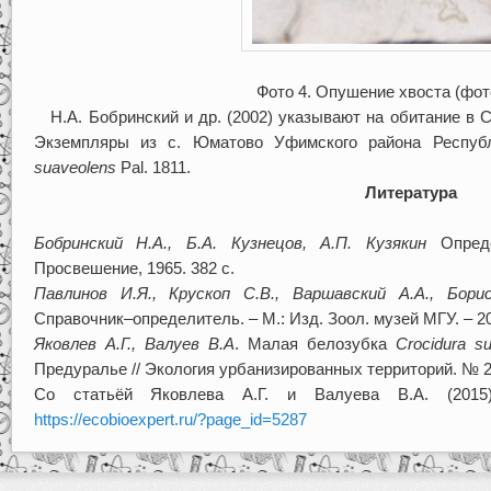
Фото 4. Опушение хвоста (фот
Н.А. Бобринский и др. (2002) указывают на обитание в 
Экземпляры из с. Юматово Уфимского района Респуб
suaveolens
Pal. 1811.
Литература
Бобринский Н.А., Б.А. Кузнецов, А.П. Кузякин
Опреде
Просвешение, 1965. 382 с.
Павлинов И.Я., Крускоп С.В., Варшавский А.А., Бори
Справочник–определитель. – М.: Изд. Зоол. музей МГУ. – 200
Яковлев А.Г., Валуев В.А
. Малая белозубка
Crocidura s
Предуралье // Экология урбанизированных территорий. № 2
Со статьёй Яковлева А.Г. и Валуева В.А. (2015
https://ecobioexpert.ru/?page_id=5287