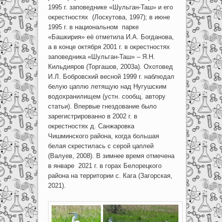
1995 г. заповеднике «Шульган-Таш» и его
окрестностях (Лоскутова, 1997); в июне
1995 г. в национальном парке
«Башкирия» её отметила И.А. Богданова,
а в конце октября 2001 г. в окрестностях
заповедника «Шульган-Таш» – Я.Н.
Кильдияров (Торгашов, 2003а). Охотовед
И.Л. Бобровский весной 1999 г. наблюдал
белую цаплю летящую над Нугушским
водохранилищем (устн. сообщ. автору
статьи). Впервые гнездование было
зарегистрированно в 2002 г. в
окрестностях д. Санжаровка
Чишминского района, когда большая
белая скрестилась с серой цаплей
(Валуев, 2008). В зимнее время отмечена
в январе 2021 г. в горах Белорецкого
района на территории с. Кага (Загорская,
2021).