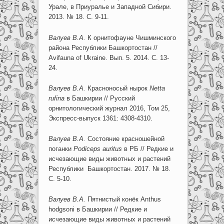
Урале, в Приуралье и Западной Сибири.
2013. № 18. С. 9-11.
Валуев В.А.
К орнитофауне Чишминского
района Республики Башкортостан //
Avifauna of Ukraine. Вып. 5. 2014. С. 13-
24.
Валуев В.А.
Красноносый нырок
Netta
rufina
в Башкирии // Русский
орнитологический журнал 2016, Том 25,
Экспресс-выпуск 1361: 4308-4310.
Валуев В.А.
Состояние красношейной
поганки
Podiceps auritus
в РБ // Редкие и
исчезающие виды животных и растений
Республики Башкортостан. 2017. № 18.
С. 5-10.
Валуев В.А.
Пятнистый конёк Anthus
hodgsoni в Башкирии // Редкие и
исчезающие виды животных и растений