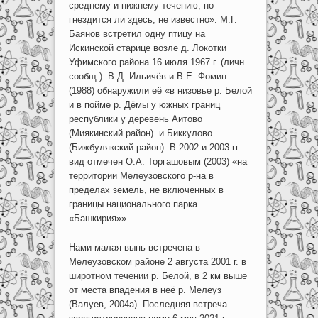
среднему и нижнему течению; но
гнездится ли здесь, не известно». М.Г.
Баянов встретил одну птицу на
Искинской старице возле д. Локотки
Уфимского района 16 июля 1967 г. (личн.
сообщ.). В.Д. Ильичёв и В.Е. Фомин
(1988) обнаружили её «в низовье р. Белой
и в пойме р. Дёмы у южных границ
республики у деревень Аитово
(Миякинский район) и Биккулово
(Бижбулякский район). В 2002 и 2003 гг.
вид отмечен О.А. Торгашовым (2003) «на
территории Мелеузовского р-на в
пределах земель, не включенных в
границы национального парка
«Башкирия»».
Нами малая выпь встречена в
Мелеузовском районе 2 августа 2001 г. в
широтном течении р. Белой, в 2 км выше
от места впадения в неё р. Мелеуз
(Валуев, 2004а). Последняя встреча