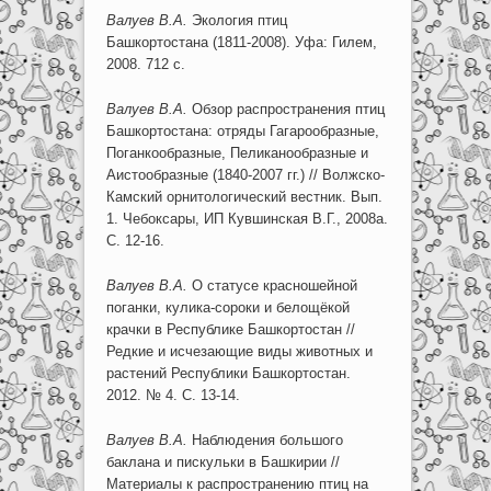
Валуев В.А.
Экология птиц
Башкортостана (1811-2008). Уфа: Гилем,
2008. 712 с.
Валуев В.А.
Обзор распространения птиц
Башкортостана: отряды Гагарообразные,
Поганкообразные, Пеликанообразные и
Аистообразные (1840-2007 гг.) // Волжско-
Камский орнитологический вестник. Вып.
1. Чебоксары, ИП Кувшинская В.Г., 2008а.
С. 12-16.
Валуев В.А.
О статусе красношейной
поганки, кулика-сороки и белощёкой
крачки в Республике Башкортостан //
Редкие и исчезающие виды животных и
растений Республики Башкортостан.
2012. № 4. С. 13-14.
Валуев В.А.
Наблюдения большого
баклана и пискульки в Башкирии //
Материалы к распространению птиц на