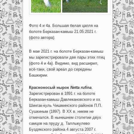
Фото 4 и 4а. Большая белая цапля на
болоте Берказан-камыш 21.05.2021 г.
(фото автора).
В мае 2021 г. на болоте Берказан-камыш
мы зарегистрировали две пары этих птиц
(фото 4 и 4а). Видимо, вид расширил,
всё-таки, свой ареал до середины
Башкирии.
Красноносый нырок
Netta rufina
.
Зарегистрирован в 1891 г. на болоте
Берказан-камыш Давлекановского и оз.
Шингак-куль Чишминского районов П.П.
Сушкиным (1897). В XX в. никем не
отмечался. В нынешнем столетии двух
самцов на пруду д. Таллыкулево
Буздякского района 4 августа 2007 г.