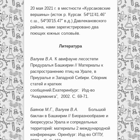
20 мая 2021 г. в местности «Курсаковские
вершины» (исток р. Курсак 54º11′41.46′′
с.ш., 54º30′15.47′′ в.д.) Давлекановского
района, нами зарегистрировано два
поющих южных соловьёв.
Литература
Валуев В.А.
К авифауне лесостепи
Предуралья Башкирии // Материалы к
распространению птиц на Урале, в
Приуралье и Западной Сибири. Сборник
статей и кратких
сообщений.Екатеринбург: Изд-во
“Академкнига”, 2002. С. 69-71.
Баянов М.Г., Валуев В.А.
Большой
баклан в Башкирии // Биоразнообразие и
биоресурсы Урала и сопредельных
территорий: материалы 2 международной
конференции. Оренбург: Изд-во ОГПУ,