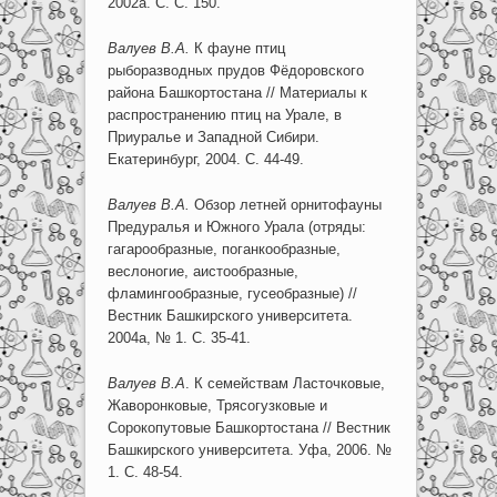
2002а. С. С. 150.
Валуев В.А.
К фауне птиц
рыборазводных прудов Фёдоровского
района Башкортостана // Материалы к
распространению птиц на Урале, в
Приуралье и Западной Сибири.
Екатеринбург, 2004. С. 44-49.
Валуев В.А.
Обзор летней орнитофауны
Предуралья и Южного Урала (отряды:
гагарообразные, поганкообразные,
веслоногие, аистообразные,
фламингообразные, гусеобразные) //
Вестник Башкирского университета.
2004а, № 1. С. 35-41.
Валуев В.А
. К семействам Ласточковые,
Жаворонковые, Трясогузковые и
Сорокопутовые Башкортостана // Вестник
Башкирского университета. Уфа, 2006. №
1. С. 48-54.