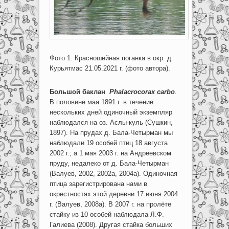
Фото 1. Красношейная поганка в окр. д.
Курьятмас 21.05.2021 г. (фото автора).
Большой баклан
Phalacrocorax carbo
.
В половине мая 1891 г. в течение
нескольких дней одиночный экземпляр
наблюдался на оз. Аслы-куль (Сушкин,
1897). На прудах д. Бала-Четырман мы
наблюдали 19 особей птиц 18 августа
2002 г.; а 1 мая 2003 г. на Андреевском
пруду, недалеко от д. Бала-Четырман
(Валуев, 2002, 2002а, 2004а). Одиночная
птица зарегистрирована нами в
окрестностях этой деревни 17 июня 2004
г. (Валуев, 2008а). В 2007 г. на пролёте
стайку из 10 особей наблюдала Л.Ф.
Галиева (2008). Другая стайка больших