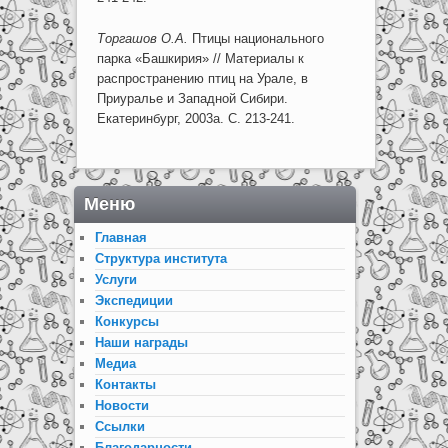
Торгашов О.А.
Птицы национального
парка «Башкирия» // Материалы к
распространению птиц на Урале, в
Приуралье и Западной Сибири.
Екатеринбург, 2003а. С. 213-241.
Меню
Главная
Структура института
Услуги
Экспедиции
Конкурсы
Наши награды
Медиа
Контакты
Новости
Ссылки
Благодарности