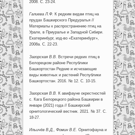
2008. С. 23-24.
Галиева Л.Ф.
К редким видам птиц на
прудах Башкирского Предуралья //
Материалы к распространению птиц на
Урале, в Приуралье и Западной Сибири.
Екатеринбург, изд-во «Екатеринбург»,
2008а. С. 22-23.
Загорская В.В.
Встречи редких птиц в
Белорецком районе Республики
Башкортостан Редкие и исчезающие
виды животных и растений Республики
Башкортостан. 2016. № 12. С. 10-15.
Загорская В.В.
К авифауне окрестностей
с. Кага Белорецкого района Башкирии в
январе (2021) года // Башкирский
орнитологический вестник. 2021. № 37. С.
18-27.
Ильичёв В.Д., Фомин В.Е.
Орнитофауна и