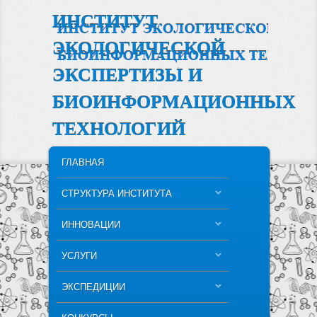
ИНСТИТУТ
ЭКОЛОГИЧЕСКОЙ
ЭКСПЕРТИЗЫ И
БИОИНФОРМАЦИОННЫХ
ТЕХНОЛОГИЙ
MAIN MENU
SKIP TO PRIMARY CONTENT
SKIP TO SECONDARY CONTENT
ГЛАВНАЯ
СТРУКТУРА ИНСТИТУТА
ИННОВАЦИИ
УСЛУГИ
ЭКСПЕДИЦИИ