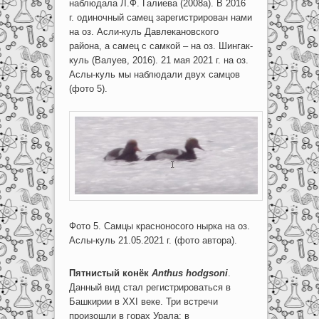
наблюдала Л.Ф. Галиева (2008а). В 2016
г. одиночный самец зарегистрирован нами
на оз. Асли-куль Давлекановского
района, а самец с самкой – на оз. Шингак-
куль (Валуев, 2016). 21 мая 2021 г. на оз.
Аслы-куль мы наблюдали двух самцов
(фото 5).
Фото 5. Самцы красноносого нырка на оз.
Аслы-куль 21.05.2021 г. (фото автора).
Пятнистый конёк
Anthus hodgsoni
.
Данный вид стал регистрироваться в
Башкирии в XXI веке. Три встречи
произошли в горах Урала: в