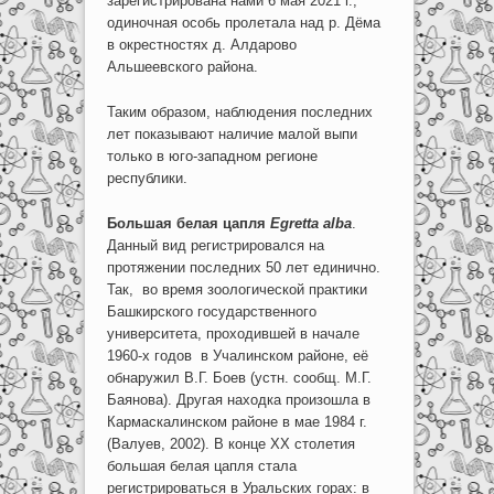
зарегистрирована нами 6 мая 2021 г.;
одиночная особь пролетала над р. Дёма
в окрестностях д. Алдарово
Альшеевского района.
Таким образом, наблюдения последних
лет показывают наличие малой выпи
только в юго-западном регионе
республики.
Большая белая цапля
Egretta alba
.
Данный вид регистрировался на
протяжении последних 50 лет единично.
Так, во время зоологической практики
Башкирского государственного
университета, проходившей в начале
1960-х годов в Учалинском районе, её
обнаружил В.Г. Боев (устн. сообщ. М.Г.
Баянова). Другая находка произошла в
Кармаскалинском районе в мае 1984 г.
(Валуев, 2002). В конце XX столетия
большая белая цапля стала
регистрироваться в Уральских горах: в