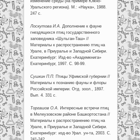
изменение среды (на примере Южно-
Уральского региона). М.: «Наука», 1988.
247 с.
Лоскутова И.А.
Дополнение к фауне
гнездящихся птиц государственного
заповедника «Шульган-Таш» //
Материалы к распространению птиц на
Урале, в Приуралье и Западной Сибири.
Екатеринбург: Изд-во «Академкнига»
Екатеринбург, 1997. С. 98-99.
Сушкин П.П.
Птицы Уфимской губернии //
Материалы к познанию фауны и флоры
Российской империи. Отд. зоол., 1897.
Вып. 4. 331 с.
Торгашов О.А.
Интересные встречи птиц
в Мелеузовском районе Башкортостана //
Материалы к распространению птиц на
Урале, в Приуралье и Западной Сибири.
Екатеринбург: изд-во Урал. ун-та, 2003. С.
241-242.