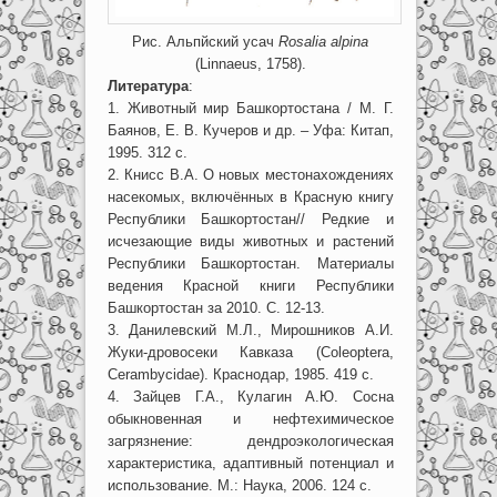
Рис. Альпйский усач
Rosalia alpina
(Linnaeus, 1758).
Литература
:
1. Животный мир Башкортостана / М. Г.
Баянов, Е. В. Кучеров и др. – Уфа: Китап,
1995. 312 с.
2. Книсс В.А. О новых местонахождениях
насекомых, включённых в Красную книгу
Республики Башкортостан// Редкие и
исчезающие виды животных и растений
Республики Башкортостан. Материалы
ведения Красной книги Республики
Башкортостан за 2010. С. 12-13.
3. Данилевский М.Л., Мирошников А.И.
Жуки-дровосеки Кавказа (Coleoptera,
Cerambycidae). Краснодар, 1985. 419 с.
4. Зайцев Г.А., Кулагин А.Ю. Сосна
обыкновенная и нефтехимическое
загрязнение: дендроэкологическая
характеристика, адаптивный потенциал и
использование. М.: Наука, 2006. 124 с.