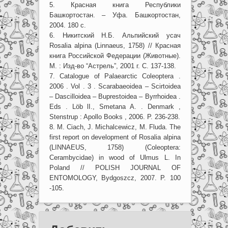
5. Красная книга Республики
Башкортостан. – Уфа. Башкортостан,
2004. 180 с.
6. Никитский Н.Б. Альпийский усач
Rosalia alpina (Linnaeus, 1758) // Красная
книга Российской Федерации (Животные).
М. : Изд-во “Астрель”, 2001 г. С. 137-138.
7. Catalogue of Palaearctic Coleoptera .
2006 . Vol . 3 . Scarabaeoidea – Scirtoidea
– Dascilloidea – Buprestoidea – Byrrhoidea .
Eds . Löb lI., Smetana A. . Denmark ,
Stenstrup : Apollo Books , 2006. P. 236-238.
8. M. Ciach, J. Michalcewicz, M. Fluda. The
first report on development of Rosalia alpina
(LINNAEUS, 1758) (Coleoptera:
Cerambycidae) in wood of Ulmus L. In
Poland // POLISH JOURNAL OF
ENTOMOLOGY, Bydgoszcz, 2007. P. 100
-105.