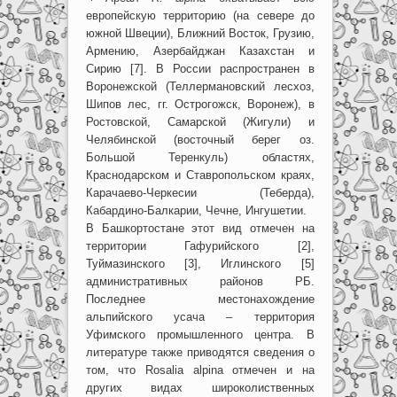
европейскую территорию (на севере до
южной Швеции), Ближний Восток, Грузию,
Армению, Азербайджан Казахстан и
Сирию [7]. В России распространен в
Воронежской (Теллермановский лесхоз,
Шипов лес, гг. Острогожск, Воронеж), в
Ростовской, Самарской (Жигули) и
Челябинской (восточный берег оз.
Большой Теренкуль) областях,
Краснодарском и Ставропольском краях,
Карачаево-Черкесии (Теберда),
Кабардино-Балкарии, Чечне, Ингушетии.
В Башкортостане этот вид отмечен на
территории Гафурийского [2],
Туймазинского [3], Иглинского [5]
административных районов РБ.
Последнее местонахождение
альпийского усача – территория
Уфимского промышленного центра. В
литературе также приводятся сведения о
том, что Rosalia alpina отмечен и на
других видах широколиственных