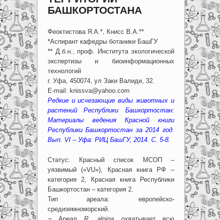
БАШКОРТОСТАНА
Феоктистова Я.А.*, Книсс В.А.**
*Аспирант кафедры ботаники БашГУ
** Д.б.н., проф. Института экологической
экспертизы и биоинформационных
технологий
г. Уфа, 450074, ул Заки Валиди, 32.
E-mail: knissva@yahoo.com
Редкие и исчезающие виды животных и
растений Республики Башкортостан:
Материалы ведения Красной книги
Республики Башкортостан за 2014 год.
Вып. VI – Уфа: РИЦ БашГУ, 2014. С. 5-8.
Статус: Красный список МСОП –
уязвимый («VU»), Красная книга РФ –
категория 2, Красная книга Республики
Башкортостан – категория 2.
Тип ареала: европейско-
средиземноморский.
¬ Ареал
R. alpina
охватывает всю