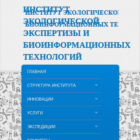
ИНСТИТУТ
ЭКОЛОГИЧЕСКОЙ
ЭКСПЕРТИЗЫ И
БИОИНФОРМАЦИОННЫХ
ТЕХНОЛОГИЙ
MAIN MENU
SKIP TO PRIMARY CONTENT
SKIP TO SECONDARY CONTENT
ГЛАВНАЯ
СТРУКТУРА ИНСТИТУТА
ИННОВАЦИИ
УСЛУГИ
ЭКСПЕДИЦИИ