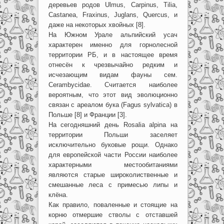
деревьев родов Ulmus, Carpinus, Tilia,
Castanea, Fraxinus, Juglans, Quercus, и
даже на некоторых хвойных [8].
На Южном Урале альпийский усач
характерен именно для горнолесной
территории РБ, и в настоящее время
отнесён к чрезвычайно редким и
исчезающим видам фауны сем.
Cerambycidae. Считается наиболее
вероятным, что этот вид эволюционно
связан с ареалом бука (Fagus sylvatica) в
Польше [8] и Франции [3].
На сегодняшний день Rosalia alpina на
территории Польши заселяет
исключительно буковые рощи. Однако
для европейской части России наиболее
характерными местообитаниями
являются старые широколиственные и
смешанные леса с примесью липы и
клёна.
Как правило, поваленные и стоящие на
корню отмершие стволы с отставшей