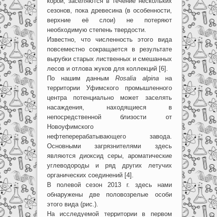
корой, заселяются в течение нескольких
сезонов, пока древесина (в особенности,
верхние её слои) не потеряют
необходимую степень твердости.
Известно, что численность этого вида
повсеместно сокращается в результате
вырубки старых лиственных и смешанных
лесов и отлова жуков для коллекций [6].
По нашим данным
Rosalia alpina
на
территории Уфимского промышленного
центра потенциально может заселять
насаждения, находящиеся в
непосредственной близости от
Новоуфимского
нефтеперерабатывающего завода.
Основными загрязнителями здесь
являются диоксид серы, ароматические
углеводороды и ряд других летучих
органических соединений [4].
В полевой сезон 2013 г. здесь нами
обнаружены две половозрелые особи
этого вида (рис.).
На исследуемой территории в первом