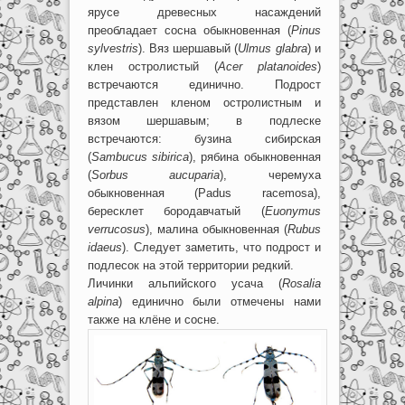
ярусе древесных насаждений
преобладает сосна обыкновенная (
Pinus
sylvestris
). Вяз шершавый (
Ulmus glabra
) и
клен остролистый (
Acer platanoides
)
встречаются единично. Подрост
представлен кленом остролистным и
вязом шершавым; в подлеске
встречаются: бузина сибирская
(
Sambucus sibirica
), рябина обыкновенная
(
Sorbus aucuparia
), черемуха
обыкновенная (Padus racemosa),
бересклет бородавчатый (
Euonymus
verrucosus
), малина обыкновенная (
Rubus
idaeus
). Следует заметить, что подрост и
подлесок на этой территории редкий.
Личинки альпийского усача (
Rosalia
alpina
) единично были отмечены нами
также на клёне и сосне.