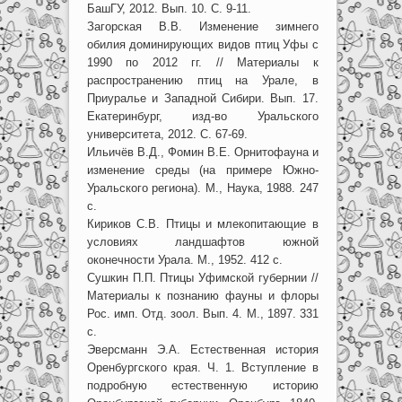
БашГУ, 2012. Вып. 10. С. 9-11.
Загорская В.В. Изменение зимнего
обилия доминирующих видов птиц Уфы с
1990 по 2012 гг. // Материалы к
распространению птиц на Урале, в
Приуралье и Западной Сибири. Вып. 17.
Екатеринбург, изд-во Уральского
университета, 2012. С. 67-69.
Ильичёв В.Д., Фомин В.Е. Орнитофауна и
изменение среды (на примере Южно-
Уральского региона). М., Наука, 1988. 247
с.
Кириков С.В. Птицы и млекопитающие в
условиях ландшафтов южной
оконечности Урала. М., 1952. 412 с.
Сушкин П.П. Птицы Уфимской губернии //
Материалы к познанию фауны и флоры
Рос. имп. Отд. зоол. Вып. 4. М., 1897. 331
с.
Эверсманн Э.А. Естественная история
Оренбургского края. Ч. 1. Вступление в
подробную естественную историю