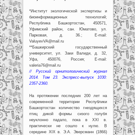
*Институт экологической экспертизы и
биоинформационных технологий;
Республика Башкортостан, 450571,
Уфимский район, сан. Юматово, ул.
Парковая, д. 36.; E-mail:
ValuyevVA@mail.ru
**Башкирский государственный
университет, ул. Заки Валиди, д. 32,
Уфа, 450076, Россия; E-mail:
valeria76@mail.ru
// Русский орнитологический журнал
2014. Том 23. Экспресс-выпуск 1030:
2357-2360.
На протяжении последних 200 лет на
современной территории Республики
Башкортостан количество гнездящихся
птиц дикой формы сизого голубя
неуклонно падало, пока в XXI в.
практически не сошло к нулю. В
середине XIX в. Э.А. Эверсманн (1866)