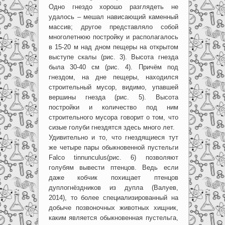
Одно гнездо хорошо разглядеть не
удалось – мешал нависающий каменный
массив; другое представляло собой
многолетнюю постройку и располагалось
в 15-20 м над дном пещеры на открытом
выступе скалы (рис. 3). Высота гнезда
была 30-40 см (рис. 4). Причём под
гнездом, на дне пещеры, находился
строительный мусор, видимо, упавшей
вершины гнезда (рис. 5). Высота
постройки и количество под ним
строительного мусора говорит о том, что
сизые голуби гнездятся здесь много лет.
Удивительно и то, что гнездящиеся тут
же четыре пары обыкновенной пустельги
Falco tinnunculus(рис. 6) позволяют
голубям вывести птенцов. Ведь если
даже кобчик похищает птенцов
дуплогнёздников из дупла (Валуев,
2014), то более специализированный на
добыче позвоночных животных хищник,
каким является обыкновенная пустельга,