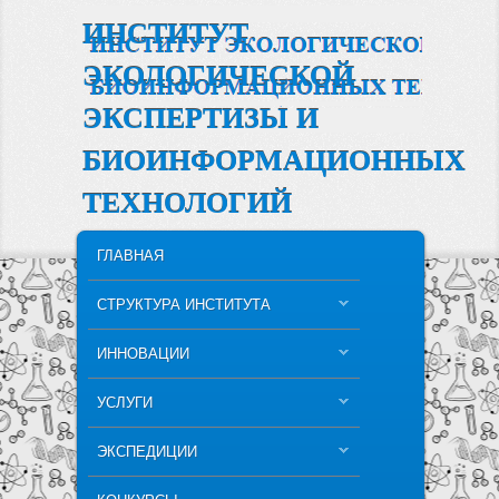
ИНСТИТУТ
ЭКОЛОГИЧЕСКОЙ
ЭКСПЕРТИЗЫ И
БИОИНФОРМАЦИОННЫХ
ТЕХНОЛОГИЙ
MAIN MENU
SKIP TO PRIMARY CONTENT
SKIP TO SECONDARY CONTENT
ГЛАВНАЯ
СТРУКТУРА ИНСТИТУТА
ИННОВАЦИИ
УСЛУГИ
ЭКСПЕДИЦИИ