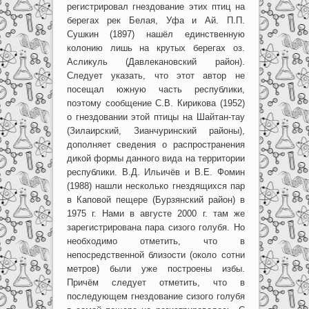
регистрировал гнездование этих птиц на
берегах рек Белая, Уфа и Ай. П.П.
Сушкин (1897) нашёл единственную
колонию лишь на крутых берегах оз.
Асликуль (Давлекановский район).
Следует указать, что этот автор не
посещал южную часть республики,
поэтому сообщение С.В. Кирикова (1952)
о гнездовании этой птицы на Шайтан-тау
(Зилаирский, Зианчуринский районы),
дополняет сведения о распространения
дикой формы данного вида на территории
республики. В.Д. Ильичёв и В.Е. Фомин
(1988) нашли несколько гнездящихся пар
в Каповой пещере (Бурзянский район) в
1975 г. Нами в августе 2000 г. там же
зарегистрирована пара сизого голубя. Но
необходимо отметить, что в
непосредственной близости (около сотни
метров) были уже построены избы.
Причём следует отметить, что в
последующем гнездование сизого голубя