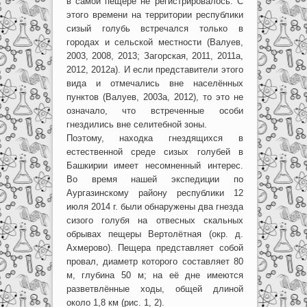
в самой пещере не регистрировалось. С
этого времени на территории республики
сизый голубь встречался только в
городах и сельской местности (Валуев,
2003, 2008, 2013; Загорская, 2011, 2011а,
2012, 2012а). И если представители этого
вида и отмечались вне населённых
пунктов (Валуев, 2003а, 2012), то это не
означало, что встреченные особи
гнездились вне селитебной зоны.
Поэтому, находка гнездящихся в
естественной среде сизых голубей в
Башкирии имеет несомненный интерес.
Во время нашей экспедиции по
Аургазинскому району республики 12
июля 2014 г. были обнаружены два гнезда
сизого голубя на отвесных скальных
обрывах пещеры Вертолётная (окр. д.
Ахмерово). Пещера представляет собой
провал, диаметр которого составляет 80
м, глубина 50 м; на её дне имеются
разветвлённые ходы, общей длиной
около 1,8 км (рис. 1, 2).