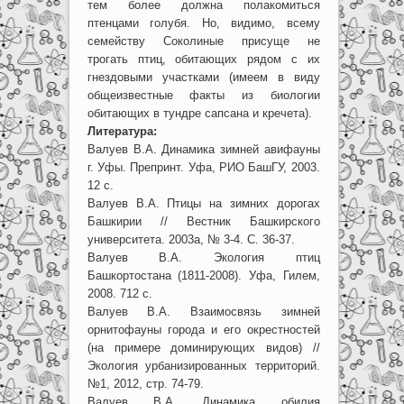
тем более должна полакомиться
птенцами голубя. Но, видимо, всему
семейству Соколиные присуще не
трогать птиц, обитающих рядом с их
гнездовыми участками (имеем в виду
общеизвестные факты из биологии
обитающих в тундре сапсана и кречета).
Литература:
Валуев В.А. Динамика зимней авифауны
г. Уфы. Препринт. Уфа, РИО БашГУ, 2003.
12 с.
Валуев В.А. Птицы на зимних дорогах
Башкирии // Вестник Башкирского
университета. 2003а, № 3-4. С. 36-37.
Валуев В.А. Экология птиц
Башкортостана (1811-2008). Уфа, Гилем,
2008. 712 с.
Валуев В.А. Взаимосвязь зимней
орнитофауны города и его окрестностей
(на примере доминирующих видов) //
Экология урбанизированных территорий.
№1, 2012, стр. 74-79.
Валуев В.А. Динамика обилия