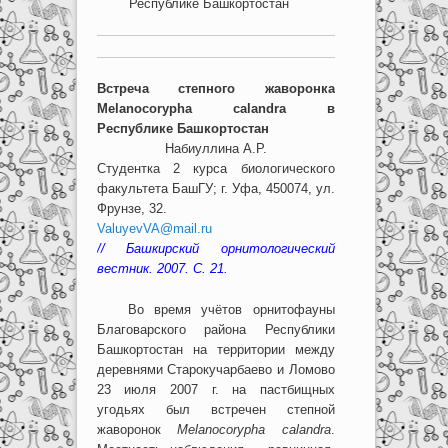
Республике Башкортостан
Встреча степного жаворонка
Melanocorypha calandra в
Республике Башкортостан
Набиуллина А.Р.
Студентка 2 курса биологического
факультета БашГУ; г. Уфа, 450074, ул.
Фрунзе, 32.
ValuyevVA@mail.ru
// Башкирский орнитологический
вестник. 2007. С. 21.
Во время учётов орнитофауны
Благоварского района Республики
Башкортостан на территории между
деревнями Старокучарбаево и Ломово
23 июля 2007 г. на пастбищных
угодьях был встречен степной
жаворонок
Melanocorypha
calandra
.