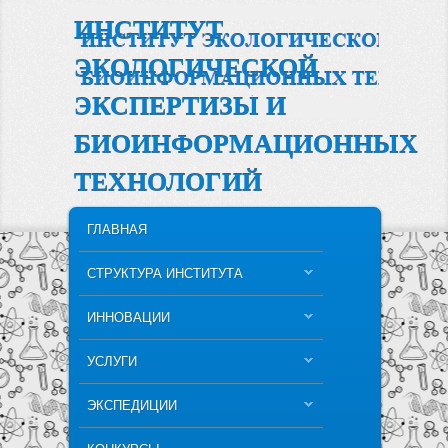
ИНСТИТУТ
ЭКОЛОГИЧЕСКОЙ
ЭКСПЕРТИЗЫ И
БИОИНФОРМАЦИОННЫХ
ТЕХНОЛОГИЙ
MAIN MENU
SKIP TO PRIMARY CONTENT
SKIP TO SECONDARY CONTENT
ГЛАВНАЯ
СТРУКТУРА ИНСТИТУТА
ИННОВАЦИИ
УСЛУГИ
ЭКСПЕДИЦИИ