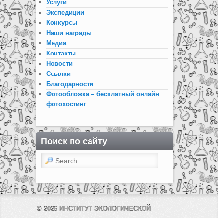
Услуги
Экспедиции
Конкурсы
Наши награды
Медиа
Контакты
Новости
Ссылки
Благодарности
Фотообложка – бесплатный онлайн
фотохостинг
Поиск по сайту
Search
© 2026
ИНСТИТУТ ЭКОЛОГИЧЕСКОЙ