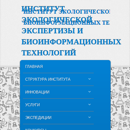
ИНСТИТУТ
ЭКОЛОГИЧЕСКОЙ
ЭКСПЕРТИЗЫ И
БИОИНФОРМАЦИОННЫХ
ТЕХНОЛОГИЙ
MAIN MENU
SKIP TO PRIMARY CONTENT
SKIP TO SECONDARY CONTENT
ГЛАВНАЯ
СТРУКТУРА ИНСТИТУТА
ИННОВАЦИИ
УСЛУГИ
ЭКСПЕДИЦИИ