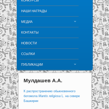
КОНКУРСЫ
НАШИ НАГРАДЫ
МЕДИА
КОНТАКТЫ
НОВОСТИ
ССЫЛКИ
ПУБЛИКАЦИИ
Мулдашев А.А.
К распространению обыкновенного
богомола
Mantis religiosa
L. на севере
Башкирии