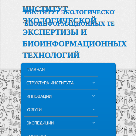
ИНСТИТУТ
ЭКОЛОГИЧЕСКОЙ
ЭКСПЕРТИЗЫ И
БИОИНФОРМАЦИОННЫХ
ТЕХНОЛОГИЙ
MAIN MENU
SKIP TO PRIMARY CONTENT
SKIP TO SECONDARY CONTENT
ГЛАВНАЯ
СТРУКТУРА ИНСТИТУТА
ИННОВАЦИИ
УСЛУГИ
ЭКСПЕДИЦИИ