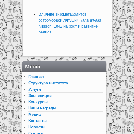
Влияние экзометаболитов
остромордой лягушки
Rana arvalis
Nilsson, 1842 на рост и развитие
редиса
Меню
Главная
Структура института
Услуги
Экспедиции
Конкурсы
Наши награды
Медиа
Контакты
Новости
Ссылки