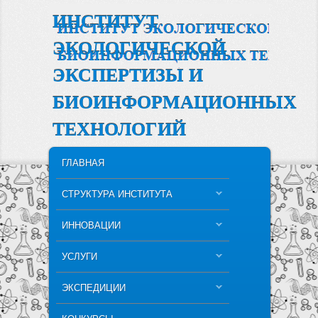
ИНСТИТУТ
ЭКОЛОГИЧЕСКОЙ
ЭКСПЕРТИЗЫ И
БИОИНФОРМАЦИОННЫХ
ТЕХНОЛОГИЙ
MAIN MENU
SKIP TO PRIMARY CONTENT
SKIP TO SECONDARY CONTENT
ГЛАВНАЯ
СТРУКТУРА ИНСТИТУТА
ИННОВАЦИИ
УСЛУГИ
ЭКСПЕДИЦИИ