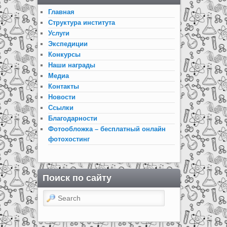
Главная
Структура института
Услуги
Экспедиции
Конкурсы
Наши награды
Медиа
Контакты
Новости
Ссылки
Благодарности
Фотообложка – бесплатный онлайн
фотохостинг
Поиск по сайту
Search