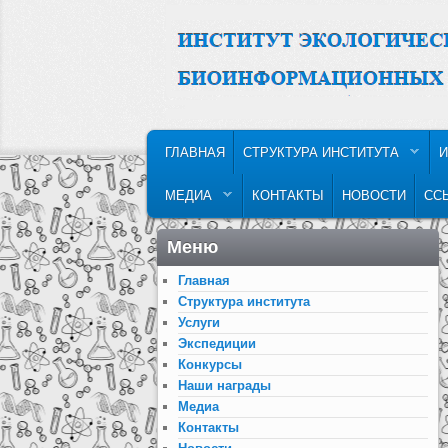
MAIN MENU
SKIP TO PRIMARY CONTENT
SKIP TO SECONDARY CONTENT
ГЛАВНАЯ
СТРУКТУРА ИНСТИТУТА
И
МЕДИА
КОНТАКТЫ
НОВОСТИ
СС
Меню
Главная
Структура института
Услуги
Экспедиции
Конкурсы
Наши награды
Медиа
Контакты