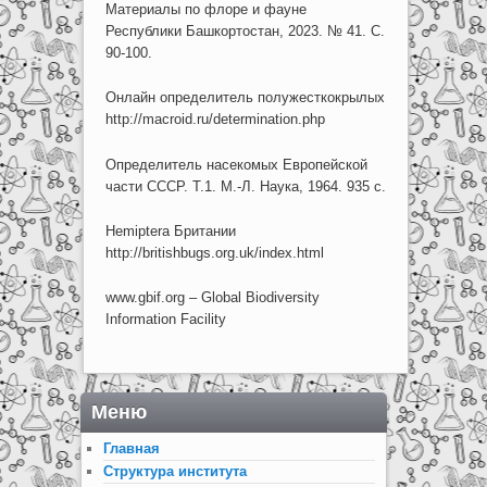
Материалы по флоре и фауне
Республики Башкортостан, 2023. № 41. С.
90-100.
Онлайн определитель полужесткокрылых
http://macroid.ru/determination.php
Определитель насекомых Европейской
части СССР. Т.1. М.-Л. Наука, 1964. 935 с.
Hemiptera Британии
http://britishbugs.org.uk/index.html
www.gbif.org – Global Biodiversity
Information Facility
Меню
Главная
Структура института