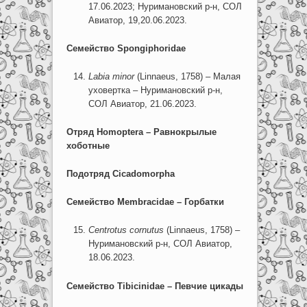
17.06.2023; Нуримановский р-н, СОЛ
Авиатор, 19,20.06.2023.
Семейство Spongiphoridae
Labia minor
(Linnaeus, 1758) – Малая
уховертка – Нуримановский р-н,
СОЛ Авиатор, 21.06.2023.
Отряд
Homoptera
– Равнокрылые
хоботные
Подотряд
Cicadomorpha
Семейство
Membracidae
– Горбатки
Centrotus
cornutus
(Linnaeus, 1758) –
Нуримановский р-н, СОЛ Авиатор,
18.06.2023.
Семейство
Tibicinidae
– Певчие цикады