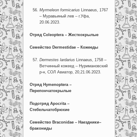
Myrmeleon formicarius
Linnaeus, 1767
– Муравьиный лев – г.Уфа,
20.06.2023.
Отряд
Coleoptera –
Жесткокрылые
Семейство
Dermestidae –
Кожееды
Dermestes lardarius
Linnaeus, 1758 –
Ветчинный кожеед – Нуримановский
р-н, СОЛ Авиатор, 20,21.06.2023.
Отряд
Hymenoptera –
Перепончатокрылые
Подотряд
Apocrita –
Стебельчатобрюхие
Семейство Braconidae – Наездники–
бракониды