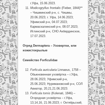
г.Уфа, 15.06.2023.
Modicogryllus
frontalis
(Fieber, 1844)**
– Чишминский р-н, с. Чишмы,
20.06.2023; г. Уфа, 14.06.2023;
Уфимский р-н, 04.07.2023;
Кармаскалинский р-н, 08.07.2023;
Иглинский р-н, СНО Акбердинское,
17.07.2023.
Отряд Dermaptera – Уховертки, или
кожистокрылые
Семейство Forficulidae
Forficula auricularia
Linnaeus, 1758 –
Обыкновенная уховёртка – г.Уфа,
28.06.2023; Уфимский р-н,
25.06.2023; Нуримановский р-н, СОЛ
Авиатор, 20,21,21.06.2023.
Forficula tomis
(Kolenati, 1846) –
Огородная уховёртка – г.Уфа,
13,14,16, 21.06.2023; г. Октябрьский,