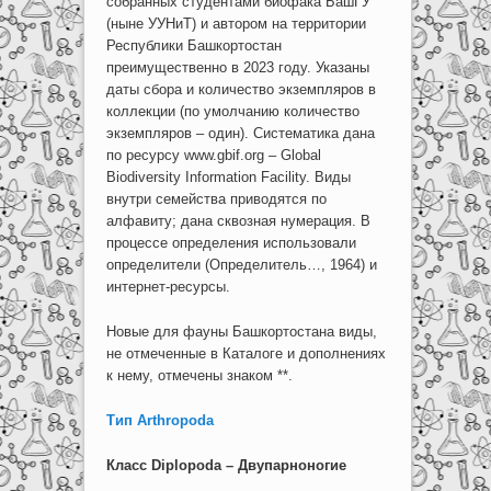
собранных студентами биофака БашГУ
(ныне УУНиТ) и автором на территории
Республики Башкортостан
преимущественно в 2023 году. Указаны
даты сбора и количество экземпляров в
коллекции (по умолчанию количество
экземпляров – один). Систематика дана
по ресурсу www.gbif.org – Global
Biodiversity Information Facility. Виды
внутри семейства приводятся по
алфавиту; дана сквозная нумерация. В
процессе определения использовали
определители (Определитель…, 1964) и
интернет-ресурсы.
Новые для фауны Башкортостана виды,
не отмеченные в Каталоге и дополнениях
к нему, отмечены знаком **.
Тип Arthropoda
Класс
Diplopoda
– Двупарноногие