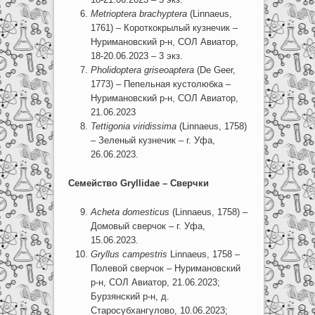
Metrioptera brachyptera
(Linnaeus,
1761) – Короткокрылый кузнечик –
Нуримановский р-н, СОЛ Авиатор,
18-20.06.2023 – 3 экз.
Pholidoptera griseoaptera
(De Geer,
1773) – Пепельная кустолюбка –
Нуримановский р-н, СОЛ Авиатор,
21.06.2023
Tettigonia viridissima
(Linnaeus, 1758)
– Зеленый кузнечик – г. Уфа,
26.06.2023.
Семейство Gryllidae – Сверчки
Acheta domesticus
(Linnaeus, 1758) –
Домовый сверчок – г. Уфа,
15.06.2023.
Gryllus campestris
Linnaeus, 1758 –
Полевой сверчок – Нуримановский
р-н, СОЛ Авиатор, 21.06.2023;
Бурзянский р-н, д.
Старосубхангулово, 10.06.2023;