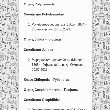
Отряд
Polydesmida
Семейство
Polydesmidae
Polydesmus inconstans
Latzel, 1884 –
Уфимский р-н, 14.06.2023.
Отряд
Julida
– Кивсяки
Семейство
Julidae
Megaphyllum
sjaelandicum
(Meinert,
1868) – Уфимский р-н, д. Юматово,
09.07.2023.
Класс
Chilopoda
– Губоногие
Отряд
Geophilomorpha
– Геофилы
Семейство
Geophilidae
Pachymerium
ferrugineum
(C.L. Koch,