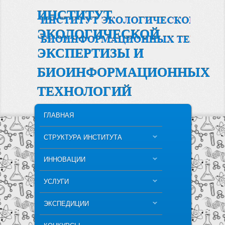
ИНСТИТУТ
ЭКОЛОГИЧЕСКОЙ
ЭКСПЕРТИЗЫ И
БИОИНФОРМАЦИОННЫХ
ТЕХНОЛОГИЙ
MAIN MENU
SKIP TO PRIMARY CONTENT
SKIP TO SECONDARY CONTENT
ГЛАВНАЯ
СТРУКТУРА ИНСТИТУТА
ИННОВАЦИИ
УСЛУГИ
ЭКСПЕДИЦИИ