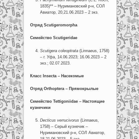
1835)** – Нуримановский р-н, СОЛ
Авиатор, 20,21.06.2023 – 2 экз.
Отряд
Scutigeromorpha
Семейство
Scutigeridae
Scutigera coleoptrata
(Linnaeus, 1758)
– г. Уфа, 14.06.2023; 16.06.2023 – 2
экз.; 02.07.2023.
Класс Insecta – Насекомые
Отряд Orthoptera – Прямокрылые
Семейство Tettigoniidae – Настоящие
кузнечики
Decticus verrucivorus
(Linnaeus,
1758) – Серый кузнечик –
Нуримановский р-н, СОЛ Авиатор,
18-21.06.2023 – 5 экз.