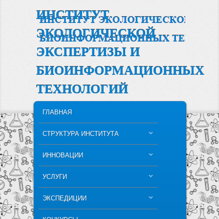
ИНСТИТУТ
ЭКОЛОГИЧЕСКОЙ
ЭКСПЕРТИЗЫ И
БИОИНФОРМАЦИОННЫХ
ТЕХНОЛОГИЙ
MAIN MENU
SKIP TO PRIMARY CONTENT
SKIP TO SECONDARY CONTENT
ГЛАВНАЯ
СТРУКТУРА ИНСТИТУТА
ИННОВАЦИИ
УСЛУГИ
ЭКСПЕДИЦИИ