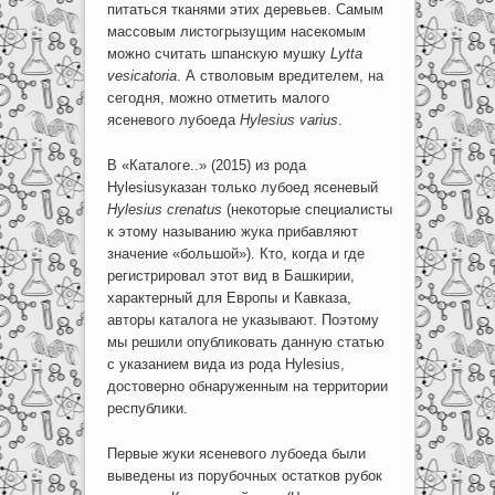
питаться тканями этих деревьев. Самым
массовым листогрызущим насекомым
можно считать шпанскую мушку
Lytta
vesicatoria
. А стволовым вредителем, на
сегодня, можно отметить малого
ясеневого лубоеда
Hylesius varius
.
В «Каталоге..» (2015) из рода
Hylesiusуказан только лубоед ясеневый
Hylesius
crenatus
(некоторые специалисты
к этому называнию жука прибавляют
значение «большой»). Кто, когда и где
регистрировал этот вид в Башкирии,
характерный для Европы и Кавказа,
авторы каталога не указывают. Поэтому
мы решили опубликовать данную статью
с указанием вида из рода Hylesius,
достоверно обнаруженным на территории
республики.
Первые жуки ясеневого лубоеда были
выведены из порубочных остатков рубок