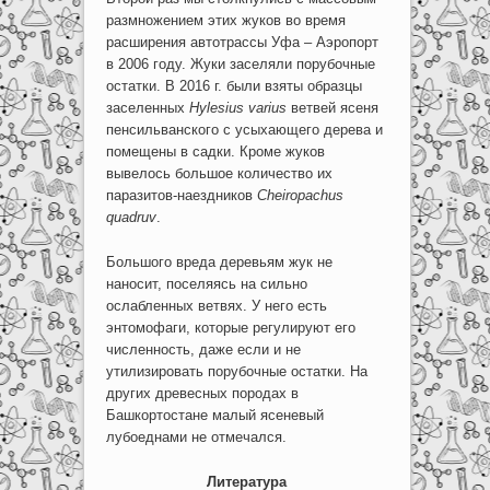
размножением этих жуков во время
расширения автотрассы Уфа – Аэропорт
в 2006 году. Жуки заселяли порубочные
остатки. В 2016 г. были взяты образцы
заселенных
Hylesius varius
ветвей ясеня
пенсильванского с усыхающего дерева и
помещены в садки. Кроме жуков
вывелось большое количество их
паразитов-наездников
Cheiropachus
quadruv
.
Большого вреда деревьям жук не
наносит, поселяясь на сильно
ослабленных ветвях. У него есть
энтомофаги, которые регулируют его
численность, даже если и не
утилизировать порубочные остатки. На
других древесных породах в
Башкортостане малый ясеневый
лубоеднами не отмечался.
Литература