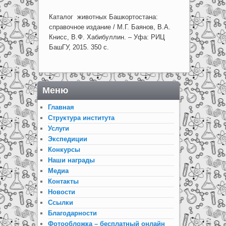
Каталог животных Башкортостана:
справочное издание / М.Г. Баянов, В.А.
Книсс, В.Ф. Хабибуллин. – Уфа: РИЦ
БашГУ, 2015. 350 с.
Меню
Главная
Структура института
Услуги
Экспедиции
Конкурсы
Наши награды
Медиа
Контакты
Новости
Ссылки
Благодарности
Фотообложка – бесплатный онлайн