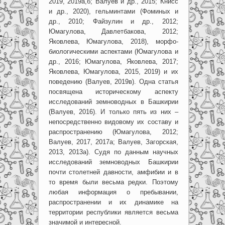
2019, 2019а,б; Валуев и др., 2015; Книсс
и др., 2020), гельминтами (Фоминых и
др., 2010; Файзулин и др., 2012;
Юмагулова, Давлетбакова, 2012;
Яковлева, Юмагулова, 2018), морфо-
биологическими аспектами (Юмагулова и
др., 2016; Юмагулова, Яковлева, 2017;
Яковлева, Юмагулова, 2015, 2019) и их
поведению (Валуев, 2019в). Одна статья
посвящена историческому аспекту
исследований земноводных в Башкирии
(Валуев, 2016). И только пять из них –
непосредственно видовому их составу и
распространению (Юмагулова, 2012;
Валуев, 2017, 2017а; Валуев, Загорская,
2013, 2013а). Судя по данным научных
исследований земноводных Башкирии
почти столетней давности, амфибии и в
то время были весьма редки. Поэтому
любая информация о пребывании,
распространении и их динамике на
территории республики является весьма
значимой и интересной.