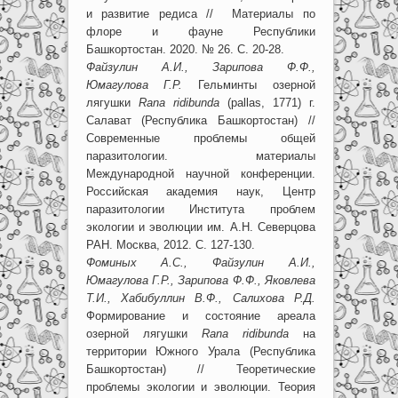
и развитие редиса // Материалы по
флоре и фауне Республики
Башкортостан. 2020. № 26. С. 20-28.
Файзулин А.И., Зарипова Ф.Ф.,
Юмагулова Г.Р.
Гельминты озерной
лягушки
R
ana ridibunda
(pallas, 1771) г.
Салават (Республика Башкортостан) //
Современные проблемы общей
паразитологии. материалы
Международной научной конференции.
Российская академия наук, Центр
паразитологии Института проблем
экологии и эволюции им. А.Н. Северцова
РАН. Москва, 2012. С. 127-130.
Фоминых А.С., Файзулин А.И.,
Юмагулова Г.Р., Зарипова Ф.Ф., Яковлева
Т.И., Хабибуллин В.Ф., Салихова Р.Д.
Формирование и состояние ареала
озерной лягушки
R
ana ridibunda
на
территории Южного Урала (Республика
Башкортостан) // Теоретические
проблемы экологии и эволюции. Теория