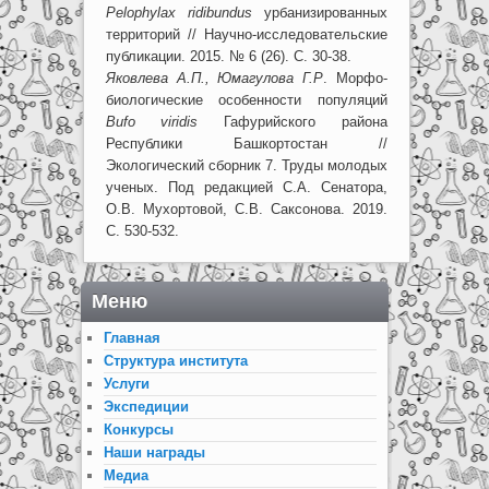
P
elophylax ridibundus
урбанизированных
территорий // Научно-исследовательские
публикации. 2015. № 6 (26). С. 30-38.
Яковлева А.П., Юмагулова Г.Р
. Морфо-
биологические особенности популяций
B
ufo viridis
Гафурийского района
Республики Башкортостан //
Экологический сборник 7. Труды молодых
ученых. Под редакцией С.А. Сенатора,
О.В. Мухортовой, С.В. Саксонова. 2019.
С. 530-532.
Меню
Главная
Структура института
Услуги
Экспедиции
Конкурсы
Наши награды
Медиа