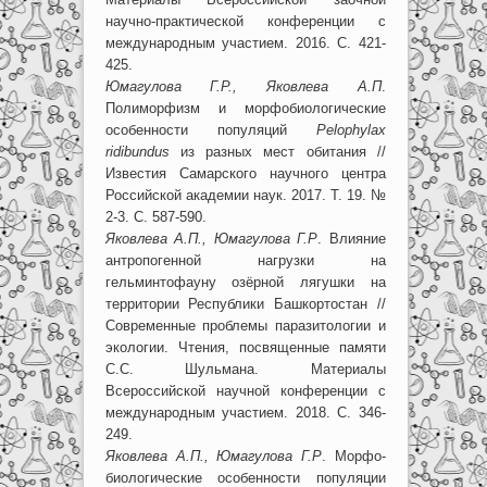
научно-практической конференции с
международным участием. 2016. С. 421-
425.
Юмагулова Г.Р., Яковлева А.П
.
Полиморфизм и морфобиологические
особенности популяций
P
elophylax
ridibundus
из разных мест обитания //
Известия Самарского научного центра
Российской академии наук. 2017. Т. 19. №
2-3. С. 587-590.
Яковлева А.П., Юмагулова Г.Р
. Влияние
антропогенной нагрузки на
гельминтофауну озёрной лягушки на
территории Республики Башкортостан //
Современные проблемы паразитологии и
экологии. Чтения, посвященные памяти
С.С. Шульмана. Материалы
Всероссийской научной конференции с
международным участием. 2018. С. 346-
249.
Яковлева А.П., Юмагулова Г.Р
. Морфо-
биологические особенности популяции