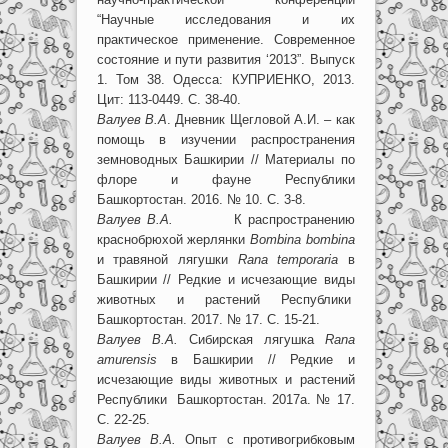
“Научные исследования и их
практическое применение. Современное
состояние и пути развития ‘2013”. Выпуск
1. Том 38. Одесса: КУПРИЕНКО, 2013.
Цит: 113-0449. С. 38-40.
Валуев В.А
. Дневник Щегловой А.И. – как
помощь в изучении распространения
земноводных Башкирии // Материалы по
флоре и фауне Республики
Башкортостан. 2016. № 10. C. 3-8.
Валуев В.А.
К распространению
краснобрюхой жерлянки
Bombina bombina
и травяной лягушки
Rana temporaria
в
Башкирии // Редкие и исчезающие виды
животных и растений Республики
Башкортостан. 2017. № 17. С. 15-21.
Валуев В.А.
Сибирская лягушка
Rana
amurensis
в Башкирии // Редкие и
исчезающие виды животных и растений
Республики Башкортостан. 2017а. № 17.
С. 22-25.
Валуев В.А.
Опыт с противогрибковым