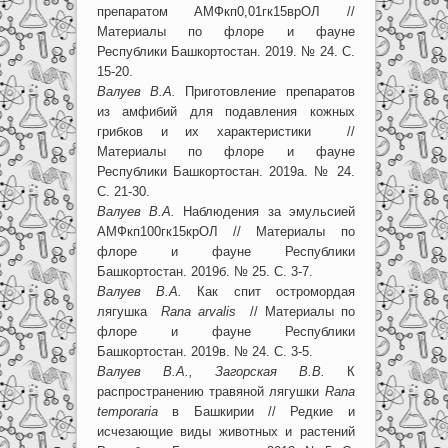
препаратом АМФкп0,01гк15врОЛ //
Материалы по флоре и фауне
Республики Башкортостан. 2019. № 24. С.
15-20.
Валуев В.А.
Приготовление препаратов
из амфибий для подавления кожных
грибков и их характеристики //
Материалы по флоре и фауне
Республики Башкортостан. 2019а. № 24.
С. 21-30.
Валуев В.А.
Наблюдения за эмульсией
АМФкп100гк15крОЛ // Материалы по
флоре и фауне Республики
Башкортостан. 2019б. № 25. С. 3-7.
Валуев В.А.
Как спит остромордая
лягушка
Rana arvalis
// Материалы по
флоре и фауне Республики
Башкортостан. 2019в. № 24. С. 3-5.
Валуев В.А., Загорская В.В.
К
распространению травяной лягушки
Rana
temporaria
в Башкирии // Редкие и
исчезающие виды животных и растений