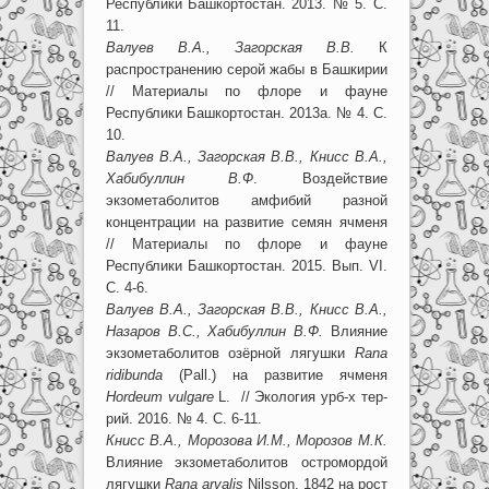
Республики Башкортостан. 2013. № 5. С.
11.
Валуев В.А., Загорская В.В.
К
распространению серой жабы в Башкирии
// Материалы по флоре и фауне
Республики Башкортостан. 2013а. № 4. С.
10.
Валуев В.А., Загорская В.В., Книсс В.А.,
Хабибуллин В.Ф
. Воздействие
экзометаболитов амфибий разной
концентрации на развитие семян ячменя
// Материалы по флоре и фауне
Республики Башкортостан. 2015. Вып. VI.
С. 4-6.
Валуев В.А., Загорская В.В., Книсс В.А.,
Назаров В.С., Хабибуллин В.Ф.
Влияние
экзометаболитов озёрной лягушки
Rana
ridibunda
(Pall.) на развитие ячменя
Hordeum vulgare
L. // Экология урб-х тер-
рий. 2016. № 4. С. 6-11.
Книсс В.А., Морозова И.М., Морозов М.К.
Влияние экзометаболитов остромордой
лягушки
Rana arvalis
Nilsson, 1842 на рост