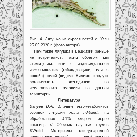
Рис. 4. Лягушка из окрестностей с. Узян
25.05.2020 г. (фото автора).
Нам такие лягушки в Башкирии раньше
не встречались. Таким образом, мы
столкнулись или с индивидуальной
изменчивостью (гибридизацией), или с
новой формой (видом). Видимо, следует
организовать экспедицию по
исследованию амфибий на данной
территории.
Литература
Валуев В.А.
Влияние экзометаболитов
озёрной лягушки
Rana ridibunda
на
обработанное 0,1% хлором зерно
пшеницы // Сборник научных трудов
SWorld. Материалы международной
научно-практической конференции