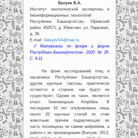
Валуев В.А.
Институт экологической экспертизы и
биоинформационных технологий.
Республика Башкортостан, Уфимский
район, 450571, д. Юматово, ул. Парковая,
д. 36.
E-mail:
ValuyevVA@mail.ru
// Материалы по флоре и фауне
Республики Башкортостан. 2020. № 28.
С. 6-11.
На фоне исследований птиц и
насекомых Республики Башкортостан,
другие крупные таксоны практически
остаются в стороне, как будто не
существуют. Одним из таких, является
класс Земноводные Amphibia. В
последние 10 лет опубликовано лишь
около 20 научных статей по этим
животным; причём подавляющая их
часть посвящены не самим амфибиям, а
работе с их производными (Валуев, 2013,