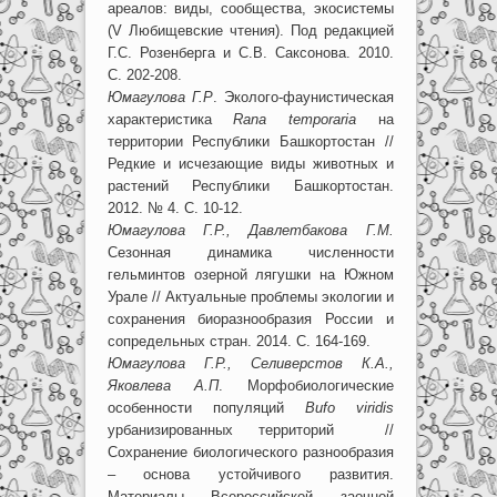
ареалов: виды, сообщества, экосистемы
(V Любищевские чтения). Под редакцией
Г.С. Розенберга и С.В. Саксонова. 2010.
С. 202-208.
Юмагулова Г.Р
. Эколого-фаунистическая
характеристика
R
ana temporaria
на
территории Республики Башкортостан //
Редкие и исчезающие виды животных и
растений Республики Башкортостан.
2012. № 4. С. 10-12.
Юмагулова Г.Р., Давлетбакова Г.М.
Сезонная динамика численности
гельминтов озерной лягушки на Южном
Урале // Актуальные проблемы экологии и
сохранения биоразнообразия России и
сопредельных стран. 2014. С. 164-169.
Юмагулова Г.Р., Селиверстов К.А.,
Яковлева А.П
. Морфобиологические
особенности популяций
B
ufo viridis
урбанизированных территорий //
Сохранение биологического разнообразия
– основа устойчивого развития.
Материалы Всероссийской заочной