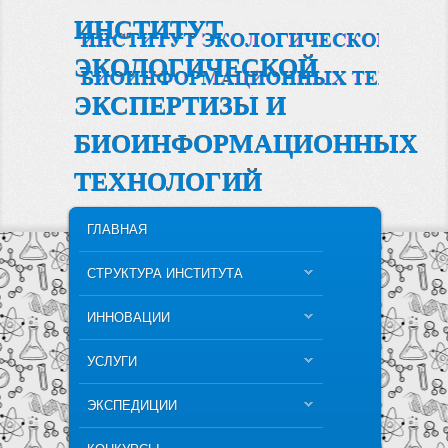
ИНСТИТУТ
ЭКОЛОГИЧЕСКОЙ
ЭКСПЕРТИЗЫ И
БИОИНФОРМАЦИОННЫХ
ТЕХНОЛОГИЙ
MAIN MENU
SKIP TO PRIMARY CONTENT
SKIP TO SECONDARY CONTENT
ГЛАВНАЯ
СТРУКТУРА ИНСТИТУТА
ИННОВАЦИИ
УСЛУГИ
ЭКСПЕДИЦИИ