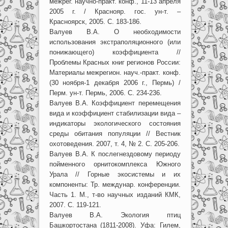
межрег. научно-практ. конф., 11-13 апреля
2005 г. / Краснояр. гос. ун-т. –
Красноярск, 2005. С. 183-186.
Валуев В.А. О необходимости
использования экстраполяционного (или
понижающего) коэффициента //
Проблемы Красных книг регионов России:
Материалы межрегион. науч.-практ. конф.
(30 ноября-1 декабря 2006 г., Пермь) /
Перм. ун-т. Пермь, 2006. С. 234-236.
Валуев В.А. Коэффициент перемещения
вида и коэффициент стабилизации вида –
индикаторы экологического состояния
среды обитания популяции // Вестник
охотоведения. 2007, т. 4, № 2. С. 205-206.
Валуев В.А. К послегнездовому периоду
пойменного орнитокомплекса Южного
Урала // Горные экосистемы и их
компоненты: Тр. междунар. конференции.
Часть 1. М., т-во научных изданий КМК,
2007. С. 119-121.
Валуев В.А. Экология птиц
Башкортостана (1811-2008). Уфа: Гилем,