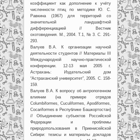
коэффициент как дополнение к учёту
численности птиц по методике Ю. С.
Равкина (1967) для территорий со
значительной ландшафтной
дифференциацией // Вестник
охотоведения. М., 2004. Т.1, № 3. С. 291-
293.
Валуев В.А. К организации научной
деятельности студентов // Материалы III
Международной научно-практической
конференции. 12-13 мая 2005 г.
Астрахань: Издательский дом
“Астраханский университет”, 2005. С. 158-
159.
Валуев В.А. К вопросу об антропогенном
влиянии (на примере отрядов
Columbiformes, Cuculiformes, Apodiformes,
Cocariformes в Республике Башкортостан)
// Объединение субъектов Российской
Федерации и проблемы
природопользования в Приенисейской
Сибири: тезисы и материалы докладов