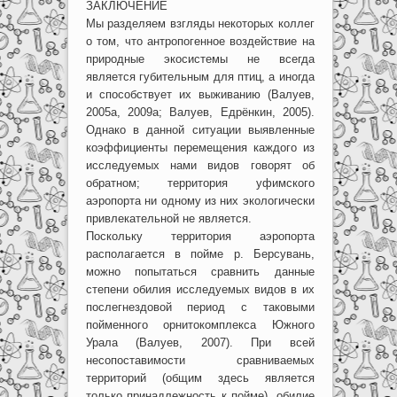
ЗАКЛЮЧЕНИЕ
Мы разделяем взгляды некоторых коллег
о том, что антропогенное воздействие на
природные экосистемы не всегда
является губительным для птиц, а иногда
и способствует их выживанию (Валуев,
2005а, 2009а; Валуев, Едрёнкин, 2005).
Однако в данной ситуации выявленные
коэффициенты перемещения каждого из
исследуемых нами видов говорят об
обратном; территория уфимского
аэропорта ни одному из них экологически
привлекательной не является.
Поскольку территория аэропорта
располагается в пойме р. Берсувань,
можно попытаться сравнить данные
степени обилия исследуемых видов в их
послегнездовой период с таковыми
пойменного орнитокомплекса Южного
Урала (Валуев, 2007). При всей
несопоставимости сравниваемых
территорий (общим здесь является
только принадлежность к пойме), обилие