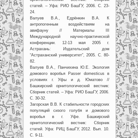
статей. – Уфа: РИО БашГУ, 2006. С. 23-
24.
Валуев В.А., Едрёнкин В.А. К
антропогенным воздействиям на
авифауну // Материалы III
Международной научно-практической
конференции. 12-13 мая 2005 г.
Астрахань: Издательский дом
“Астраханский университет”, 2005. С. 80-
82.
Валуев В.А., Панчихина Ю.Е. Экология
домового воробья Passer domesticus в
условиях г. Уфы и д. Юматово //
Башкирский орнитологический вестник:
Сборник статей. – Уфа: РИО БашГУ, 2006.
С. 30-32.
Загорская В.В. К стабильности городских
популяций сизого голубя и домового
воробья в г. Уфе. Башкирский
орнитологический вестник: Сборник
статей. Уфа: РИЦ БашГУ, 2012. Вып. 10.
С. 9-11.