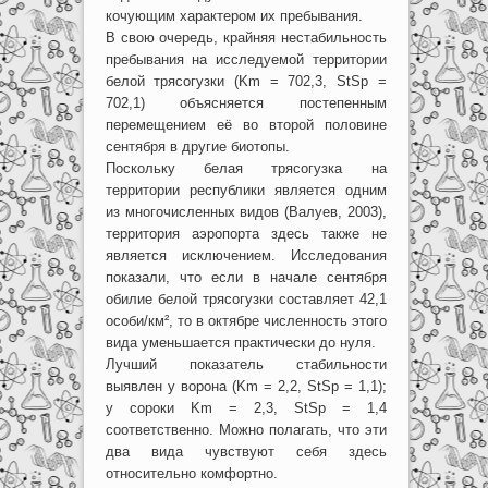
кочующим характером их пребывания.
В свою очередь, крайняя нестабильность
пребывания на исследуемой территории
белой трясогузки (Km = 702,3, StSp =
702,1) объясняется постепенным
перемещением её во второй половине
сентября в другие биотопы.
Поскольку белая трясогузка на
территории республики является одним
из многочисленных видов (Валуев, 2003),
территория аэропорта здесь также не
является исключением. Исследования
показали, что если в начале сентября
обилие белой трясогузки составляет 42,1
особи/км², то в октябре численность этого
вида уменьшается практически до нуля.
Лучший показатель стабильности
выявлен у ворона (Km = 2,2, StSp = 1,1);
у сороки Km = 2,3, StSp = 1,4
соответственно. Можно полагать, что эти
два вида чувствуют себя здесь
относительно комфортно.