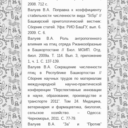
2008. 712 с.
Валуев В.А. Поправка к коэффициенту
стабильности численности вида “StSp” //
Башкирский орнитологический вестник:
Сборник статей. Уфа: РИО БашГУ, вып. 6.
2009. С. 6.
Валуев В.А. Роль антропогенного
влияния на птиц отряда Ржанкообразные
в Башкортостане // Бюл. МОИП. Отд.
биол. 2009а. Т. 114. Вып. 3, приложение
1, ч. 1. С. 137-139.
Валуев В.А. Сокращение численности
птиц в Республике Башкортостан //
Сборник научных трудов по материалам
международной научно-практической
конференции “Перспективные инновации
в науке, образовании, производстве и
транспорте 2011”. Том 24. Медицина,
ветеринария и фармацевтика, биология,
сельское хозяйство. – Одесса:
Черноморье, 2011. С. 77-79.
Валуев В.А. “За” и “Против”