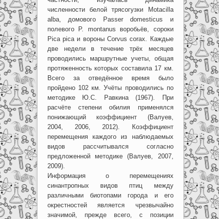
численности белой трясогузки Motacilla
alba, домового Passer domesticus и
полевого P. montanus воробьёв, сороки
Pica pica и вороны Corvus corax. Каждые
две недели в течение трёх месяцев
проводились маршрутные учеты, общая
протяженность которых составила 17 км.
Всего за отведённое время было
пройдено 102 км. Учёты проводились по
методике Ю.С. Равкина (1967). При
расчёте степени обилия применялся
понижающий коэффициент (Валуев,
2004, 2006, 2012). Коэффициент
перемещения каждого из наблюдаемых
видов рассчитывался согласно
предложенной методике (Валуев, 2007,
2009).
Информация о перемещениях
синантропных видов птиц между
различными биотопами города и его
окрестностей является чрезвычайно
значимой, прежде всего, с позиции