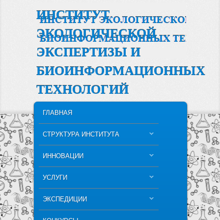
ИНСТИТУТ
ЭКОЛОГИЧЕСКОЙ
ЭКСПЕРТИЗЫ И
БИОИНФОРМАЦИОННЫХ
ТЕХНОЛОГИЙ
MAIN MENU
SKIP TO PRIMARY CONTENT
SKIP TO SECONDARY CONTENT
ГЛАВНАЯ
СТРУКТУРА ИНСТИТУТА
ИННОВАЦИИ
УСЛУГИ
ЭКСПЕДИЦИИ