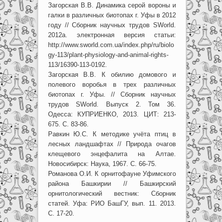
Загорская В.В. Динамика серой вороны и
галки в различных биотопах г. Уфы в 2012
году // Сборник научных трудов SWorld.
2012а. электронная версия статьи:
http://www.sworld.com.ua/index.php/ru/biolo
gy-113/plant-physiology-and-animal-rights-
113/16390-113-0192.
Загорская В.В. К обилию домового и
полевого воробья в трех различных
биотопах г. Уфы. // Сборник научных
трудов SWorld. Выпуск 2. Том 36.
Одесса: КУПРИЕНКО, 2013. ЦИТ: 213-
675. С. 83-86.
Равкин Ю.С. К методике учёта птиц в
лесных ландшафтах // Природа очагов
клещевого энцефалита на Алтае.
Новосибирск: Наука, 1967. С. 66-75.
Романова О.И. К орнитофауне Уфимского
района Башкирии // Башкирский
орнитологический вестник: Сборник
статей. Уфа: РИО БашГУ, вып. 11. 2013.
С. 17-20.