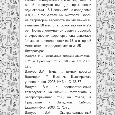
белой трясогузки выглядит практически
одинаковым – 8,1 особь/км² на аэродроме
и 8,9 – в горно-таёжных биотопах. Ворон
на территории аэропорта по численности
занимает 28 место, в горно-таёжных – 25-
ое. Противоположная ситуация с сорокой:
в окрестностях аэропорта она занимает
14 место по численности из 73, а в горной
местности – последнее место из 85.
Литература:
Валуев В.А. Динамика зимней авифауны
г. Уфы. Препринт. Уфа: РИО БашГУ, 2003.
12 с.
Валуев В.А. Птицы на зимних дорогах
Башкирии // Вестник Башкирского
университета. 2003, № 3-4. С. 36-37.
Валуев В.А. К распространению
трясогузок в Башкирии // Материалы к
распространению птиц на Урале, в
Приуралье и Западной Сибири.
Екатеринбург, 2003. С. 71-73.
Валуев В.А. Экстраполяционный