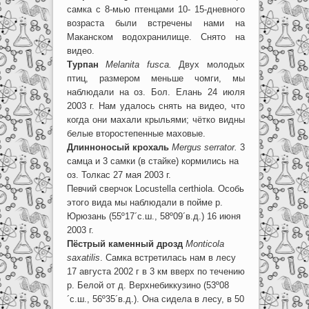
самка с 8-мью птенцами 10- 15-дневного
возраста были встречены нами на
Маканском водохранилище. Снято на
видео.
Турпан
Melanita fusca.
Двух молодых
птиц, размером меньше чомги, мы
наблюдали на оз. Бол. Елань 24 июля
2003 г. Нам удалось снять на видео, что
когда они махали крыльями; чётко видны
белые второстепенные маховые.
Длинноносый крохаль
Mergus serrator.
3
самца и 3 самки (в стайке) кормились на
оз. Толкас 27 мая 2003 г.
Певчий сверчок Locustella certhiola. Особь
этого вида мы наблюдали в пойме р.
Юрюзань (55º17´с.ш., 58º09´в.д.) 16 июня
2003 г.
Пёстрый каменный дрозд
Monticola
saxatilis
. Самка встретилась нам в лесу
17 августа 2002 г в 3 км вверх по течению
р. Белой от д. Верхнебиккузино (53º08
´с.ш., 56º35´в.д.). Она сидела в лесу, в 50