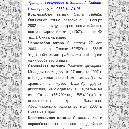
Урале, в Приуралье и Западной Сибири.
Екатеринбург, 2003. С. 73-74.
Краснозобая гагара
Gavia stellata
.
Одиночная птица встречена 1 ноября
2002 г. на пруду в окрестности районого
центра Киргиз-Мияки (53º52´с.ш., 54º42
´в.д.). Снята на видео.
Чернозобая гагара
G. arctica
. 27 мая
2003 г. на оз. Толкас (52º52´с.ш., 58º15
´в.д.) Баймакского района мы наблюдали
одну особь этого вида.
Серощёкая поганка
Podiceps grisegena.
Молодая особь добыта 27 августа 1997 г.
в Предуралье на оз. Бол. Толпак (тушка
хранится в музее БашГУ), другая
(взрослая) наблюдалась в Зауралье на
оз. Сатка (53º20´с.ш., 58º41´в.д.) в
окрестностях д. Давлетово
Абзелиловского района 26 мая 2003 г.
Снята на видео.
Красношейная поганка
P. auritus
. Как и
серощёкая поганка, является редчайшим