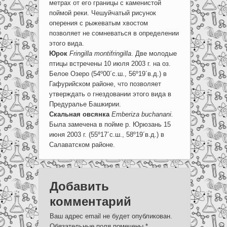
метрах от его границы с каменистой
поймой реки. Чешуйчатый рисунок
оперения с рыжеватым хвостом
позволяет не сомневаться в определении
этого вида.
Юрок
Fringilla montifringilla
. Две молодые
птицы встречены 10 июля 2003 г. на оз.
Белое Озеро (54º00´с.ш., 56º19´в.д.) в
Гафурийском районе, что позволяет
утверждать о гнездовании этого вида в
Предуралье Башкирии.
Скальная овсянка
Emberiza buchanani.
Была замечена в пойме р. Юрюзань 15
июня 2003 г. (55º17´с.ш., 58º19´в.д.) в
Салаватском районе.
Добавить
комментарий
Ваш адрес email не будет опубликован.
Обязательные поля помечены
*