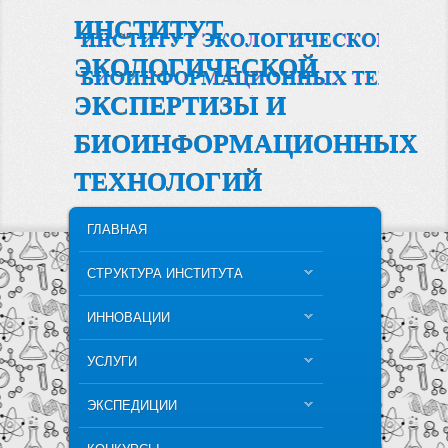
ИНСТИТУТ
ЭКОЛОГИЧЕСКОЙ
ЭКСПЕРТИЗЫ И
БИОИНФОРМАЦИОННЫХ
ТЕХНОЛОГИЙ
MAIN MENU
SKIP TO PRIMARY CONTENT
SKIP TO SECONDARY CONTENT
ГЛАВНАЯ
СТРУКТУРА ИНСТИТУТА
ИННОВАЦИИ
УСЛУГИ
ЭКСПЕДИЦИИ