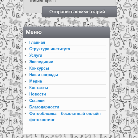
комментариев.
Меню
Главная
Структура института
Услуги
Экспедиции
Конкурсы
Наши награды
Медиа
Контакты
Новости
Ссылки
Благодарности
Фотообложка – бесплатный онлайн
фотохостинг