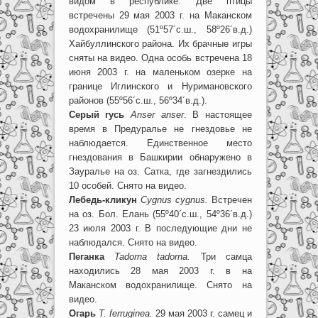
видом в республике. Две птицы
встречены 29 мая 2003 г. на Маканском
водохранилище (51º57´с.ш., 58º26´в.д.)
Хайбуллинского района. Их брачные игры
сняты на видео. Одна особь встречена 18
июня 2003 г. на маленьком озерке на
границе Иглинского и Нуримановского
районов (55º56´с.ш., 56º34´в.д.).
Серый гусь
Anser anser
. В настоящее
время в Предуралье не гнездовье не
наблюдается. Единственное место
гнездования в Башкирии обнаружено в
Зауралье на оз. Сатка, где загнездились
10 особей. Снято на видео.
Лебедь-кликун
Cygnus cygnus.
Встречен
на оз. Бол. Елань (55º40´с.ш., 54º36´в.д.)
23 июля 2003 г. В последующие дни не
наблюдался. Снято на видео.
Пеганка
Tadorna tadorna.
Три самца
находились 28 мая 2003 г. в на
Маканском водохранилище. Снято на
видео.
Огарь
T. ferruginea.
29 мая 2003 г. самец и