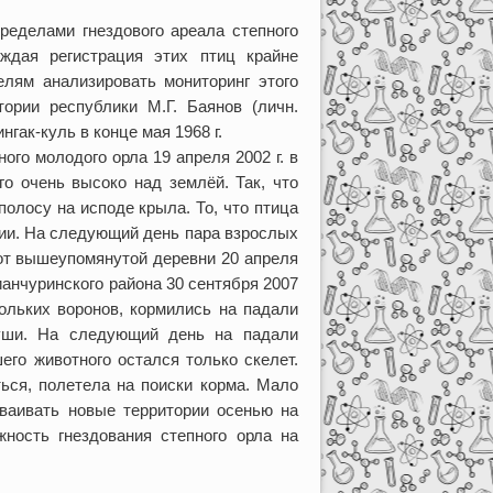
пределами гнездового ареала степного
ждая регистрация этих птиц крайне
лям анализировать мониторинг этого
тории республики М.Г. Баянов (личн.
гак-куль в конце мая 1968 г.
го молодого орла 19 апреля 2002 г. в
го очень высоко над землёй. Так, что
олосу на исподе крыла. То, что птица
нии. На следующий день пара взрослых
 от вышеупомянутой деревни 20 апреля
Зианчуринского района 30 сентября 2007
кольких воронов, кормились на падали
туши. На следующий день на падали
его животного остался только скелет.
ься, полетела на поиски корма. Мало
ваивать новые территории осенью на
ность гнездования степного орла на