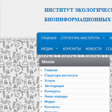
MAIN MENU
SKIP TO PRIMARY CONTENT
SKIP TO SECONDARY CONTENT
ГЛАВНАЯ
СТРУКТУРА ИНСТИТУТА
И
МЕДИА
КОНТАКТЫ
НОВОСТИ
СС
Меню
Главная
Структура института
Услуги
Экспедиции
Конкурсы
Наши награды
Медиа
Контакты