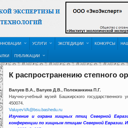
ННОВАЦИИ
УСЛУГИ
ЭКСПЕДИЦИИ
КОНКУРСЫ
НА
ЫЛКИ
ПУБЛИКАЦИИ
К распространению степного о
Валуев В.А., Валуев Д.В., Полежанкина П.Г.
Научно-учебный музей Башкирского государственного ун
450074.
ValuyevVA@bsu.bashedu.ru
Изучение и охрана хищных птиц Северной Евраз
конференции по хищным птицам Северной Евразии. Ива