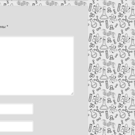
чены
*