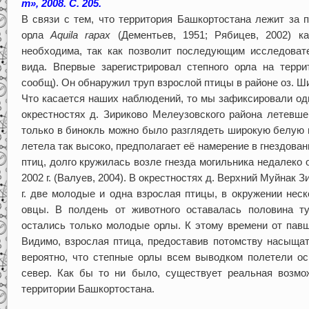
т», 2008. С. 205.
В связи с тем, что территория Башкортостана лежит за 
орла
Aquila
rapax
(Дементьев, 1951; Рябицев, 2002) ка
необходима, так как позволит последующим исследовате
вида. Впервые зарегистрировал степного орла на терри
сообщ). Он обнаружил труп взрослой птицы в районе оз. Шин
Что касается наших наблюдений, то мы зафиксировали одно
окрестностях д. Зириково Мелеузовского района летевше
только в бинокль можно было разглядеть широкую белую п
летела так высоко, предполагает её намерение в гнездова
птиц, долго кружилась возле гнезда могильника недалеко
2002 г. (Валуев, 2004). В окрестностях д. Верхний Муйнак 
г. две молодые и одна взрослая птицы, в окружении нес
овцы. В полдень от животного оставалась половина 
остались только молодые орлы. К этому времени от павш
Видимо, взрослая птица, предоставив потомству насыщат
вероятно, что степные орлы всем выводком полетели ос
север. Как бы то ни было, существует реальная возмож
территории Башкортостана.