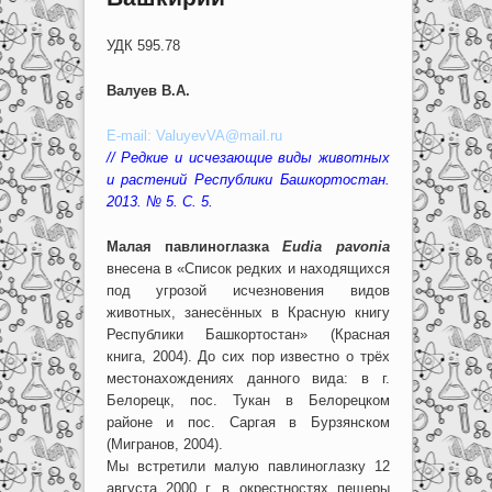
УДК 595.78
Валуев В.А.
E-mail: ValuyevVA@mail.ru
// Редкие и исчезающие виды животных
и растений Республики Башкортостан.
2013. № 5. С. 5.
Малая павлиноглазка
Eudia pavonia
внесена в «Список редких и находящихся
под угрозой исчезновения видов
животных, занесённых в Красную книгу
Республики Башкортостан» (Красная
книга, 2004). До сих пор известно о трёх
местонахождениях данного вида: в г.
Белорецк, пос. Тукан в Белорецком
районе и пос. Саргая в Бурзянском
(Мигранов, 2004).
Мы встретили малую павлиноглазку 12
августа 2000 г. в окрестностях пещеры