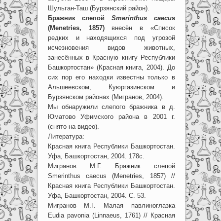
Шульган-Таш (Бурзянский район).
Бражник слепой
Smerinthus caecu
s
(Menetries, 1857)
внесён в «Список
редких и находящихся под угрозой
исчезновения видов животных,
занесённых в Красную книгу Республики
Башкортостан» (Красная книга, 2004). До
сих пор его находки известны только в
Альшеевском, Куюргазинском и
Бурзянском районах (Мигранов, 2004).
Мы обнаружили слепого бражника в д.
Юматово Уфимского района в 2001 г.
(снято на видео).
Литература:
Красная книга Республики Башкортостан.
Уфа, Башкортостан, 2004. 178с.
Мигранов М.Г. Бражник слепой
Smerinthus caecus (Menetries, 1857) //
Красная книга Республики Башкортостан.
Уфа, Башкортостан, 2004. С. 53.
Мигранов М.Г. Малая павлиноглазка
Eudia pavonia (Linnaeus, 1761) // Красная