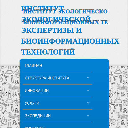
ИНСТИТУТ
ЭКОЛОГИЧЕСКОЙ
ЭКСПЕРТИЗЫ И
БИОИНФОРМАЦИОННЫХ
ТЕХНОЛОГИЙ
MAIN MENU
SKIP TO PRIMARY CONTENT
SKIP TO SECONDARY CONTENT
ГЛАВНАЯ
СТРУКТУРА ИНСТИТУТА
ИННОВАЦИИ
УСЛУГИ
ЭКСПЕДИЦИИ