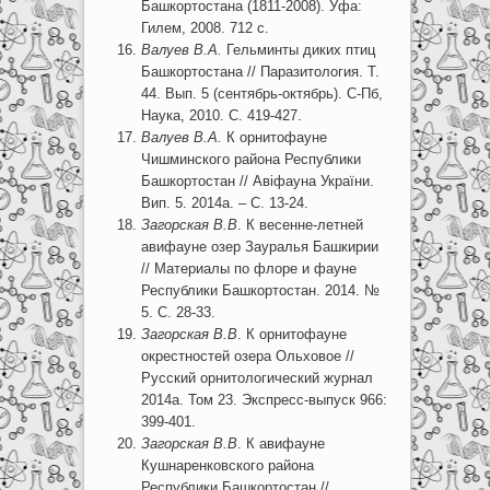
Башкортостана (1811-2008). Уфа:
Гилем, 2008. 712 с.
Валуев В.А.
Гельминты диких птиц
Башкортостана // Паразитология. Т.
44. Вып. 5 (сентябрь-октябрь). С-Пб,
Наука, 2010. С. 419-427.
Валуев В.А.
К орнитофауне
Чишминского района Республики
Башкортостан // Авіфауна України.
Вип. 5. 2014а. – С. 13-24.
Загорская В.В
. К весенне-летней
авифауне озер Зауралья Башкирии
// Материалы по флоре и фауне
Республики Башкортостан. 2014. №
5. С. 28-33.
Загорская В.В
. К орнитофауне
окрестностей озера Ольховое //
Русский орнитологический журнал
2014а. Том 23. Экспресс-выпуск 966:
399-401.
Загорская В.В
. К авифауне
Кушнаренковского района
Республики Башкортостан //