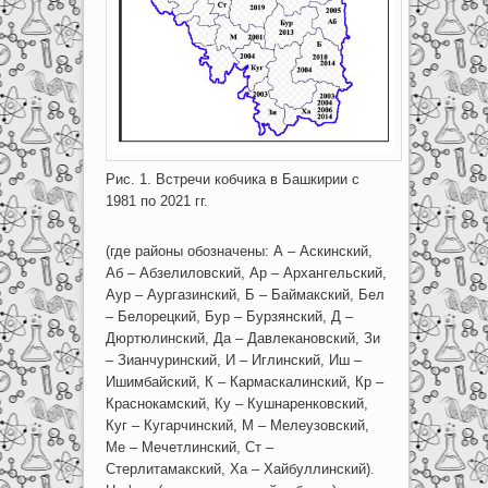
Рис. 1. Встречи кобчика в Башкирии с
1981 по 2021 гг.
(где районы обозначены: А – Аскинский,
Аб – Абзелиловский, Ар – Архангельский,
Аур – Аургазинский, Б – Баймакский, Бел
– Белорецкий, Бур – Бурзянский, Д –
Дюртюлинский, Да – Давлекановский, Зи
– Зианчуринский, И – Иглинский, Иш –
Ишимбайский, К – Кармаскалинский, Кр –
Краснокамский, Ку – Кушнаренковский,
Куг – Кугарчинский, М – Мелеузовский,
Ме – Мечетлинский, Ст –
Стерлитамакский, Ха – Хайбуллинский).