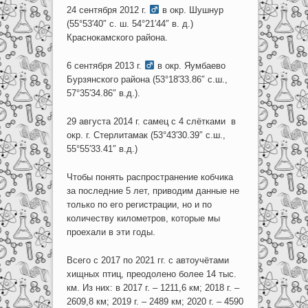
24 сентября 2012 г.
в окр. Шушнур
(55°53′40″ с. ш. 54°21′44″ в. д.)
Краснокамского района.
6 сентября 2013 г.
в окр. Яумбаево
Бурзянского района (53°18′33.86″ с.ш.,
57°35′34.86″ в.д.).
29 августа 2014 г. самец с 4 слётками в
окр. г. Стерлитамак (53°43′30.39″ с.ш.,
55°55′33.41″ в.д.)
Чтобы понять распространение кобчика
за последние 5 лет, приводим данные не
только по его регистрации, но и по
количеству километров, которые мы
проехали в эти годы.
Всего с 2017 по 2021 гг. с автоучётами
хищных птиц, преодолено более 14 тыс.
км. Из них: в 2017 г. – 1211,6 км; 2018 г. –
2609,8 км; 2019 г. – 2489 км; 2020 г. – 4590