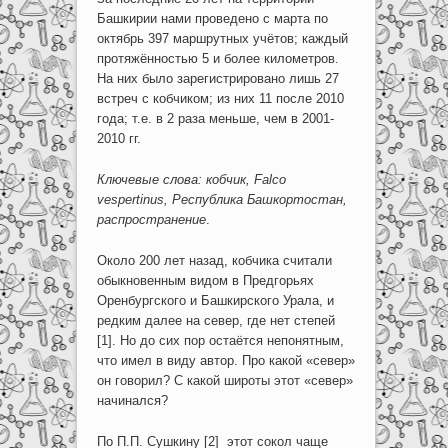
Башкирии нами проведено с марта по
октябрь 397 маршрутных учётов; каждый
протяжённостью 5 и более километров.
На них было зарегистрировано лишь 27
встреч с кобчиком; из них 11 после 2010
года; т.е. в 2 раза меньше, чем в 2001-
2010 гг.
Ключевые слова: кобчик, Falco
vespertinus, Республика Башкортостан,
распространение
.
Около 200 лет назад, кобчика считали
обыкновенным видом в Предгорьях
Оренбургского и Башкирского Урала, и
редким далее на север, где нет степей
[1]. Но до сих пор остаётся непонятным,
что имел в виду автор. Про какой «север»
он говорил? С какой широты этот «север»
начинался?
По П.П. Сушкину [2] этот сокол чаще