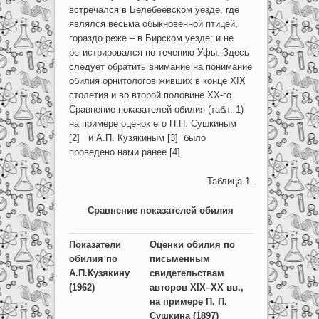
встречался в Белебеевском уезде, где
являлся весьма обыкновенной птицей,
гораздо реже – в Бирском уезде; и не
регистрировался по течению Уфы. Здесь
следует обратить внимание на понимание
обилия орнитологов живших в конце XIX
столетия и во второй половине XX-го.
Сравнение показателей обилия (табл. 1)
на примере оценок его П.П. Сушкиным
[2] и А.П. Кузякиным [3] было
проведено нами ранее [4].
Таблица 1.
Сравнение показателей обилия
Показатели
Оценки обилия по
обилия по
письменным
А.П.Кузякину
свидетельствам
(1962)
авторов
XIX
–
XX
вв.,
на примере П. П.
Сушкина (1897)