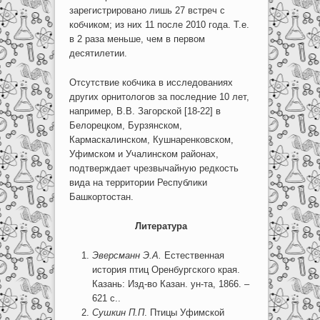
зарегистрировано лишь 27 встреч с
кобчиком; из них 11 после 2010 года. Т.е.
в 2 раза меньше, чем в первом
десятилетии.
Отсутствие кобчика в исследованиях
других орнитологов за последние 10 лет,
например, В.В. Загорской [18-22] в
Белорецком, Бурзянском,
Кармаскалинском, Кушнаренковском,
Уфимском и Учалинском районах,
подтверждает чрезвычайную редкость
вида на территории Республики
Башкортостан.
Литература
Эверсманн Э.А.
Естественная
история птиц Оренбургского края.
Казань: Изд-во Казан. ун-та, 1866. –
621 с..
Сушкин П.П
. Птицы Уфимской