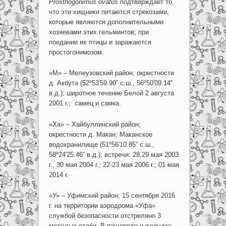
Prosthogonimus ovatus
подтверждает то,
что эти хищники питаются стрекозами,
которые являются дополнительными
хозяевами этих гельминтов; при
поедании их птицы и заражаются
простогонимозом.
«М» – Мелеузовский район; окрестности
д. Акбута (52º53′59.90′′ с.ш., 56º50′09.14′′
в.д.); широтное течение Белой 2 августа
2001 г.; самец и самка.
«Ха» – Хайбуллинский район;
окрестности д. Макан; Маканское
водохранилище (51º56′10.85′′ с.ш.,
58º24′25.46′′ в.д.); встречи: 28,29 мая 2003
г., 30 мая 2004 г.; 22-23 мая 2006 г.; 01 мая
2014 г.
«У» – Уфимский район; 15 сентября 2016
г. на территории аэродрома «Уфа»
службой безопасности отстреляно 3
молодых особи. В пищеводе и желудке