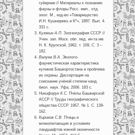
губернии // Материалы к познанию
фауны и флоры Росс. имп., отд.
зоол. М., изд-во «Товарищество
И.Н. Кушнеревъ и Кº», 1897. Вып. 4.
331 с.
Кузякин А.П.
Зоогеография СССР //
Учен. зап. Моск. обл. пед. ин-та им.
Н. К. Крупской, 1962, т. 109, С. 3 –
182.
Валуев В.А.
Эколого-
фаунистическая характеристика
куликов Башкортостана и проблема
их охраны. Диссертация на
соискание учёной степени канд.
биол. наук. Уфа, 2006. 183 с.
Никифорук К.С.
Пчёлы Башкирской
АССР // Труды географического
общества СССР. 1957. № 1. С. 139-
162.
Кириков С.В.
Птицы и
млекопитающие в условиях
ландшафтов южной оконечности