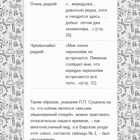
Очень редкий
«…мородунка…
довольно редка, хотя
и гнездится здесь. …
добыл летом два
экземпляра…» (стр.
25)
Чрезвычайно
«Мне лично
редкий
чернозобик не
встречался. Пименов
сообщил мне, что
изредка чернозобик
встречается всё
лето…»(стр. 21)
Таким образом, указание П.П. Сушкина на
то, что кобчик являлся «весьма
обыкновенной птицей», можно трактовать
относительно нашего времени, – как
многочисленный вид; а в Бирском уезде
этот сокол, согласно таблицы № 1, – был
обыкновенен.