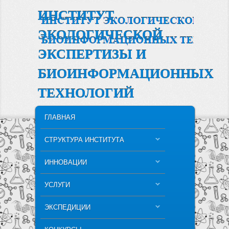
ИНСТИТУТ
ЭКОЛОГИЧЕСКОЙ
ЭКСПЕРТИЗЫ И
БИОИНФОРМАЦИОННЫХ
ТЕХНОЛОГИЙ
MAIN MENU
SKIP TO PRIMARY CONTENT
SKIP TO SECONDARY CONTENT
ГЛАВНАЯ
СТРУКТУРА ИНСТИТУТА
ИННОВАЦИИ
УСЛУГИ
ЭКСПЕДИЦИИ