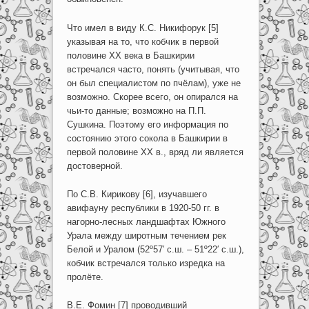
Что имел в виду К.С. Никифорук [5]
указывая на то, что кобчик в первой
половине XX века в Башкирии
встречался часто, понять (учитывая, что
он был специалистом по пчёлам), уже не
возможно. Скорее всего, он опирался на
чьи-то данные; возможно на П.П.
Сушкина. Поэтому его информация по
состоянию этого сокола в Башкирии в
первой половине XX в., вряд ли является
достоверной.
По С.В. Кирикову [6], изучавшего
авифауну республики в 1920-50 гг. в
нагорно-лесных ландшафтах Южного
Урала между широтным течением рек
Белой и Уралом (52º57′ с.ш. – 51º22′ с.ш.),
кобчик встречался только изредка на
пролёте.
В.Е. Фомин [7] проводивший