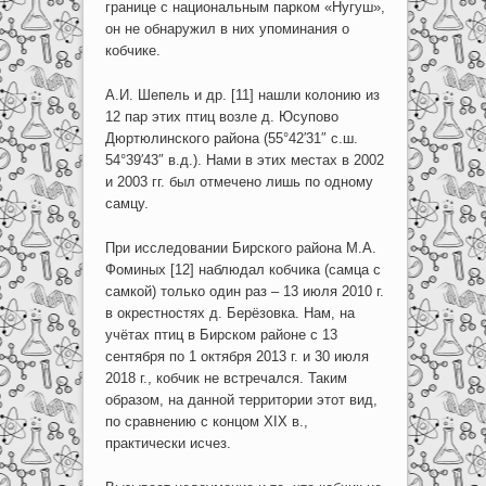
границе с национальным парком «Нугуш»,
он не обнаружил в них упоминания о
кобчике.
А.И. Шепель и др. [11] нашли колонию из
12 пар этих птиц возле д. Юсупово
Дюртюлинского района (55°42′31″ с.ш.
54°39′43″ в.д.). Нами в этих местах в 2002
и 2003 гг. был отмечено лишь по одному
самцу.
При исследовании Бирского района М.А.
Фоминых [12] наблюдал кобчика (самца с
самкой) только один раз – 13 июля 2010 г.
в окрестностях д. Берёзовка. Нам, на
учётах птиц в Бирском районе с 13
сентября по 1 октября 2013 г. и 30 июля
2018 г., кобчик не встречался. Таким
образом, на данной территории этот вид,
по сравнению с концом XIX в.,
практически исчез.