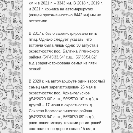
км и в 2021 г. – 3343 км. В 2018 г., 2019 г.
и 2021 г. кобчика на автомаршрутах
(общей протяжённостью 8442 км) мы не
встретили.
В 2017 г. было зарегистрировано пять
птиц. Однако следует указать, что
встреча была лишь одна: 30 августа в
окрестностях пос. Балтика Иглинского
района (54º45′33.54′′ с.ш., 56º33′54.62′′
в.д.) зарегистрирована семья из пяти
особей.
В 2020 г. на автомаршруте один взрослый
самец был зарегистрирован 25 мая в
окрестностях пос. Архангельское
((54º26′20.60′′ с.ш., 56º25′09.16′′ в.д.), а
другой – 17 июня в окрестностях д.
Сахаево Кармаскалинского района
((54º23′36.94′′ с.ш., 56º36′59.09′′ в.д.);
расстояние между точками регистраций
составляет по дороге около 15 км, а