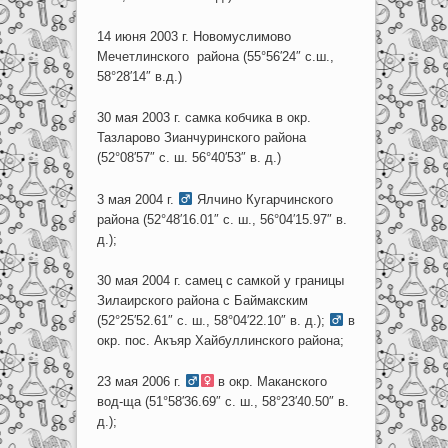
14 июня 2003 г. Новомуслимово
Мечетлинского района (55°56′24″ с.ш.,
58°28′14″ в.д.)
30 мая 2003 г. самка кобчика в окр.
Тазларово Зианчуринского района
(52°08′57″ с. ш. 56°40′53″ в. д.)
3 мая 2004 г.
Ялчино Кугарчинского
района (52°48′16.01″ с. ш., 56°04′15.97″ в.
д.);
30 мая 2004 г. самец с самкой у границы
Зилаирского района с Баймакским
(52°25′52.61″ с. ш., 58°04′22.10″ в. д.);
в
окр. пос. Акъяр Хайбуллинского района;
23 мая 2006 г.
в окр. Маканского
вод-ща (51°58′36.69″ с. ш., 58°23′40.50″ в.
д.);