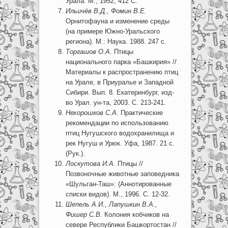
Урала. М., 1952, 412 С.
Ильичёв В.Д., Фомин В.Е.
Орнитофауна и изменение среды
(на примере Южно-Уральского
региона). М.: Наука. 1988. 247 с.
Торгашов О.А
. Птицы
национального парка «Башкирия» //
Материалы к распространению птиц
на Урале, в Приуралье и Западной
Сибири. Вып. 8. Екатеринбург, изд-
во Урал. ун-та, 2003. С. 213-241.
Нехорошков С
.
А
. Практические
рекомендации по использованию
птиц Нугушского водохранилища и
рек Нугуш и Урюк. Уфа, 1987. 21 с.
(Рук.).
Лоскутова И.А.
Птицы //
Позвоночные животные заповедника
«Шульган-Таш»: (Аннотированные
списки видов). М., 1996. С. 12-32.
Шепель А.И., Лапушкин В.А.,
Фишер С.В.
Колония кобчиков на
севере Республики Башкортостан //