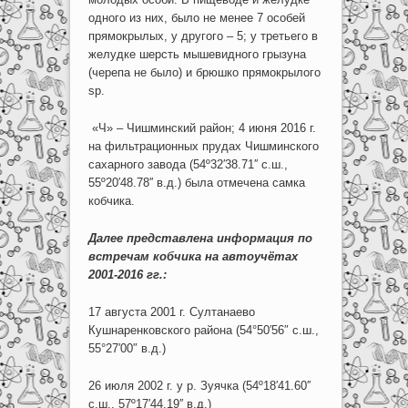
одного из них, было не менее 7 особей
прямокрылых, у другого – 5; у третьего в
желудке шерсть мышевидного грызуна
(черепа не было) и брюшко прямокрылого
sp.
«Ч» – Чишминский район; 4 июня 2016 г.
на фильтрационных прудах Чишминского
сахарного завода (54º32′38.71′′ с.ш.,
55º20′48.78′′ в.д.) была отмечена самка
кобчика.
Далее представлена информация по
встречам кобчика на автоучётах
2001-2016 гг.:
17 августа 2001 г. Султанаево
Кушнаренковского района (54°50′56″ с.ш.,
55°27′00″ в.д.)
26 июля 2002 г. у р. Зуячка (54º18′41.60′′
с.ш., 57º17′44.19′′ в.д.)