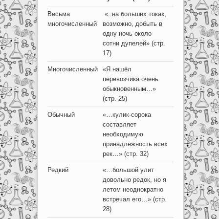
Весьма
«..на больших токах,
многочисленный
возможно, добыть в
одну ночь около
сотни дупелей» (стр.
17)
Многочисленный
«Я нашёл
перевозчика очень
обыкновенным…»
(стр. 25)
Обычный
«…кулик-сорока
составляет
необходимую
принадлежность всех
рек…» (стр. 32)
Редкий
«…большой улит
довольно редок, но я
летом неоднократно
встречал его…» (стр.
28)