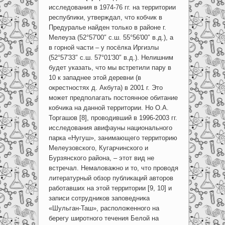
исследования в 1974-76 гг. на территории
республики, утверждал, что кобчик в
Предуралье найден только в районе г.
Мелеуза (52°57′00″ с.ш. 55°56′00″ в.д.), а
в горной части – у посёлка Иргизлы
(52°57′33″ с.ш. 57°01′30″ в.д.). Нелишним
будет указать, что мы встретили пару в
10 к западнее этой деревни (в
окрестностях д. Акбута) в 2001 г. Это
может предполагать постоянное обитание
кобчика на данной территории. Но О.А.
Торгашов [8], проводивший в 1996-2003 гг.
исследования авифауны национального
парка «Нугуш», занимающего территорию
Мелеузовского, Кугарчинского и
Бурзянского района, – этот вид не
встречал. Немаловажно и то, что проводя
литературный обзор публикаций авторов
работавших на этой территории [9, 10] и
записи сотрудников заповедника
«Шульган-Таш», расположенного на
берегу широтного течения Белой на