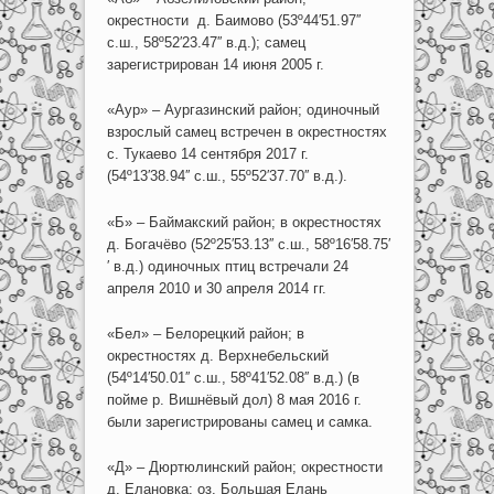
окрестности д. Баимово (53º44′51.97′′
с.ш., 58º52′23.47′′ в.д.); самец
зарегистрирован 14 июня 2005 г.
«Аур» – Аургазинский район; одиночный
взрослый самец встречен в окрестностях
с. Тукаево 14 сентября 2017 г.
(54º13′38.94′′ с.ш., 55º52′37.70′′ в.д.).
«Б» – Баймакский район; в окрестностях
д. Богачёво (52º25′53.13′′ с.ш., 58º16′58.75′
′ в.д.) одиночных птиц встречали 24
апреля 2010 и 30 апреля 2014 гг.
«Бел» – Белорецкий район; в
окрестностях д. Верхнебельский
(54º14′50.01′′ с.ш., 58º41′52.08′′ в.д.) (в
пойме р. Вишнёвый дол) 8 мая 2016 г.
были зарегистрированы самец и самка.
«Д» – Дюртюлинский район; окрестности
д. Елановка; оз. Большая Елань