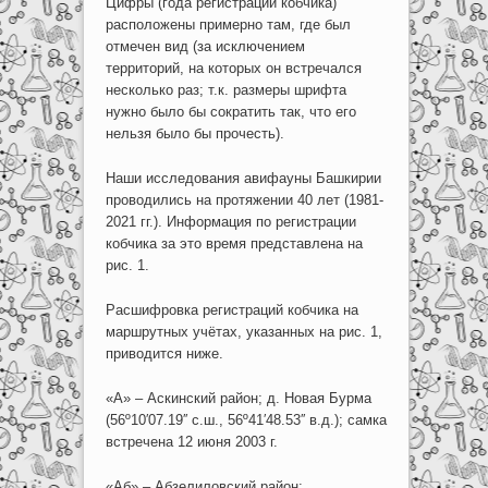
Цифры (года регистраций кобчика)
расположены примерно там, где был
отмечен вид (за исключением
территорий, на которых он встречался
несколько раз; т.к. размеры шрифта
нужно было бы сократить так, что его
нельзя было бы прочесть).
Наши исследования авифауны Башкирии
проводились на протяжении 40 лет (1981-
2021 гг.). Информация по регистрации
кобчика за это время представлена на
рис. 1.
Расшифровка регистраций кобчика на
маршрутных учётах, указанных на рис. 1,
приводится ниже.
«А» – Аскинский район; д. Новая Бурма
(56º10′07.19′′ с.ш., 56º41′48.53′′ в.д.); самка
встречена 12 июня 2003 г.
«Аб» – Абзелиловский район;