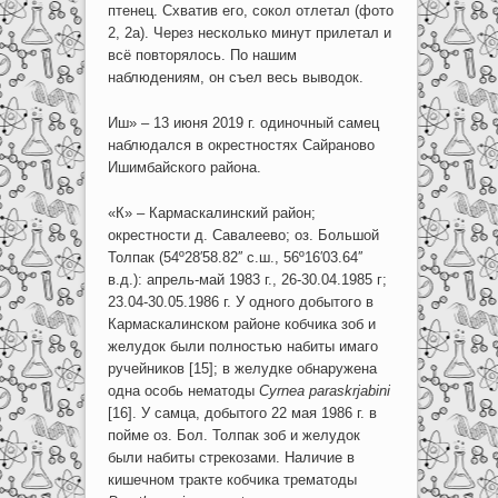
птенец. Схватив его, сокол отлетал (фото
2, 2а). Через несколько минут прилетал и
всё повторялось. По нашим
наблюдениям, он съел весь выводок.
Иш» – 13 июня 2019 г. одиночный самец
наблюдался в окрестностях Сайраново
Ишимбайского района.
«К» – Кармаскалинский район;
окрестности д. Савалеево; оз. Большой
Толпак (54º28′58.82′′ с.ш., 56º16′03.64′′
в.д.): апрель-май 1983 г., 26-30.04.1985 г;
23.04-30.05.1986 г. У одного добытого в
Кармаскалинском районе кобчика зоб и
желудок были полностью набиты имаго
ручейников [15]; в желудке обнаружена
одна особь нематоды
Cyrnea paraskrjabini
[16]. У самца, добытого 22 мая 1986 г. в
пойме оз. Бол. Толпак зоб и желудок
были набиты стрекозами. Наличие в
кишечном тракте кобчика трематоды