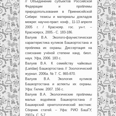
// Объединение субъектов Российской
Федерации и проблемы
природопользования в Приенисейской
Сибири: тезисы и материалы докладов
межрег. научно-практ. конф., 11-13 апреля
2005 г. / Краснояр. гос. ун-т. –
Красноярск, 2005.- С. 183-186.
Валуев В.А. Эколого-фаунистическая
характеристика куликов Башкортостана и
проблема их охраны. Диссертация на
соискание учёной степени канд. биол.
наук. Уфа, 2006. 183 с.
Валуев В.А. К семейству чайковых
(Laridae) Башкортостана // Зоологический
журнал. 2006а. № 7. С. 865-870.
Валуев В.А. Экология куликов
Башкортостана и аспекты их охраны.
Уфа: Гилем. 2007. 156 с.
Валуев В.А. Экологические проблемы
малых водоёмов Башкортостана //
Башкирский орнитологический вестник:
Сборник статей. – Уфа: РИО БашГУ,
2007а. С. 5-7.