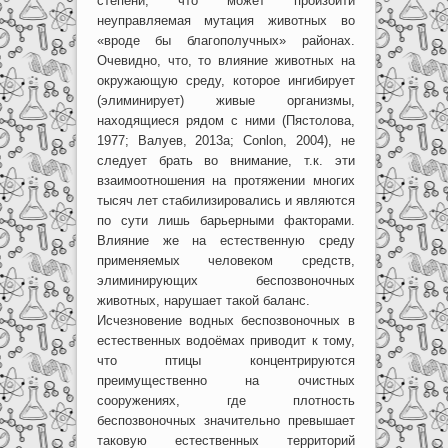
степени, что может произойти
неуправляемая мутация животных во
«вроде бы благополучных» районах.
Очевидно, что, то влияние животных на
окружающую среду, которое ингибирует
(элиминирует) живые организмы,
находящиеся рядом с ними (Пястолова,
1977; Валуев, 2013а; Conlon, 2004), не
следует брать во внимание, т.к. эти
взаимоотношения на протяжении многих
тысяч лет стабилизировались и являются
по сути лишь барьерными факторами.
Влияние же на естественную среду
применяемых человеком средств,
элиминирующих беспозвоночных
животных, нарушает такой баланс.
Исчезновение водных беспозвоночных в
естественных водоёмах приводит к тому,
что птицы концентрируются
преимущественно на очистных
сооружениях, где плотность
беспозвоночных значительно превышает
таковую естественных территорий