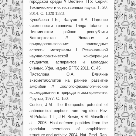
городской среды // Вестник ТГУ. Серия:
Технические и естественные науки. Т. 20,
2014. С. 1320-1323.
Кунсбаева Г.Б., Валуев В.А. Падение
численности травника Tringa totanus в
Чишминском районе республики
Башкортостан // Экология и
природопользование: прикладные
аспекты: материалы I Региональной
научно-практической конференции
студентов, аспирантов и молодых
учёных. Уфа, изд-во БГПУ, 2011. С. 45.
Пястолова О.А. Влияние
экзометаболитов на раннее развитие
амфибий // Эколого-физиологические
исследования в природе и эксперименте.
Фрунзе, 1977. С. 150.
Conlon, J.M. The therapeutic potential of
antimicrobial peptides from frog skin. Rev.
M Pukala, T.L., J.H. Bowie, V.M. Maselli et
al . 2006. Host-defence peptides from the
glandular secretions of amphibians:
structure and activity. 2004. Nat. Prod. Rep.