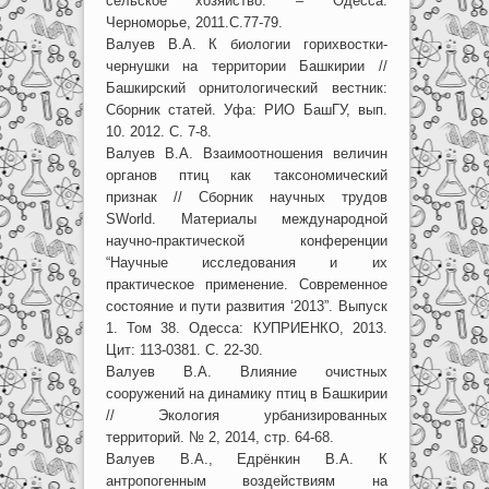
сельское хозяйство. – Одесса:
Черноморье, 2011.С.77-79.
Валуев В.А. К биологии горихвостки-
чернушки на территории Башкирии //
Башкирский орнитологический вестник:
Сборник статей. Уфа: РИО БашГУ, вып.
10. 2012. С. 7-8.
Валуев В.А. Взаимоотношения величин
органов птиц как таксономический
признак // Сборник научных трудов
SWorld. Материалы международной
научно-практической конференции
“Научные исследования и их
практическое применение. Современное
состояние и пути развития ‘2013”. Выпуск
1. Том 38. Одесса: КУПРИЕНКО, 2013.
Цит: 113-0381. С. 22-30.
Валуев В.А. Влияние очистных
сооружений на динамику птиц в Башкирии
// Экология урбанизированных
территорий. № 2, 2014, стр. 64-68.
Валуев В.А., Едрёнкин В.А. К
антропогенным воздействиям на