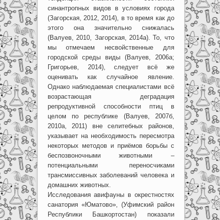
синантропных видов в условиях города
(Загорская, 2012, 2014), в то время как до
этого она значительно снижалась
(Валуев, 2010, Загорская, 2014а). То, что
мы отмечаем несвойственные для
городской среды виды (Валуев, 2006а;
Григорьев, 2014), следует всё же
оценивать как случайное явление.
Однако наблюдаемая специалистами всё
возрастающая деградация
репродуктивной способности птиц в
целом по республике (Валуев, 2007б,
2010а, 2011) вне селитебных районов,
указывает на необходимость пересмотра
некоторых методов и приёмов борьбы с
беспозвоночными животными –
потенциальными переносчиками
трансмиссивных заболеваний человека и
домашних животных.
Исследования авифауны в окрестностях
санатория «Юматово», (Уфимский район
Республики Башкортостан) показали