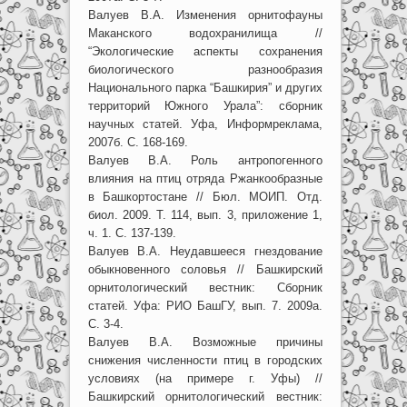
Валуев В.А. Изменения орнитофауны
Маканского водохранилища //
“Экологические аспекты сохранения
биологического разнообразия
Национального парка “Башкирия” и других
территорий Южного Урала”: сборник
научных статей. Уфа, Информреклама,
2007б. С. 168-169.
Валуев В.А. Роль антропогенного
влияния на птиц отряда Ржанкообразные
в Башкортостане // Бюл. МОИП. Отд.
биол. 2009. Т. 114, вып. 3, приложение 1,
ч. 1. С. 137-139.
Валуев В.А. Неудавшееся гнездование
обыкновенного соловья // Башкирский
орнитологический вестник: Сборник
статей. Уфа: РИО БашГУ, вып. 7. 2009а.
С. 3-4.
Валуев В.А. Возможные причины
снижения численности птиц в городских
условиях (на примере г. Уфы) //
Башкирский орнитологический вестник: