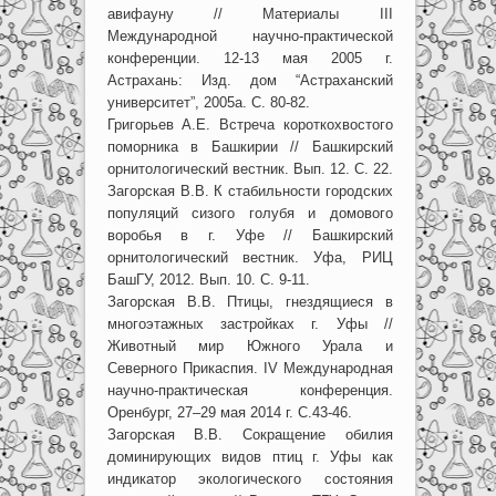
авифауну // Материалы III
Международной научно-практической
конференции. 12-13 мая 2005 г.
Астрахань: Изд. дом “Астраханский
университет”, 2005а. С. 80-82.
Григорьев А.Е. Встреча короткохвостого
поморника в Башкирии // Башкирский
орнитологический вестник. Вып. 12. С. 22.
Загорская В.В. К стабильности городских
популяций сизого голубя и домового
воробья в г. Уфе // Башкирский
орнитологический вестник. Уфа, РИЦ
БашГУ, 2012. Вып. 10. С. 9-11.
Загорская В.В. Птицы, гнездящиеся в
многоэтажных застройках г. Уфы //
Животный мир Южного Урала и
Северного Прикаспия. IV Международная
научно-практическая конференция.
Оренбург, 27–29 мая 2014 г. С.43-46.
Загорская В.В. Сокращение обилия
доминирующих видов птиц г. Уфы как
индикатор экологического состояния