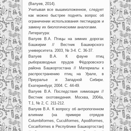
(Валуев, 2014).
Учитывая все вышеизложенное, следует
как можно быстрее поднять вопрос об
ограничении использования пестицидов и
замену их биологическими аналогами.
Литература:
Валуев В.А. Птицы на зимних дорогах
Башкирии // Вестник Башкирского
университета. 2003, № 3-4. С. 36-37.
Валуев В.А. К фауне птиц
рыборазводных прудов Фёдоровского
района Башкортостана // Материалы к
распространению птиц на Урале, в
Приуралье и Западной Сибири.
Екатеринбург, 2004. С. 44-49.
Валуев В.А. Последствия химизации //
Вестник охотоведения. Москва, 2004а,
Т.1, № 2, С. 211-212.
Валуев В.А. К вопросу об антропогенном
влиянии (на примере отрядов
Columbiformes, Cuculiformes, Apodiformes,
Cocariformes в Республике Башкортостан)