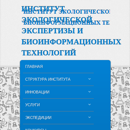
ИНСТИТУТ
ЭКОЛОГИЧЕСКОЙ
ЭКСПЕРТИЗЫ И
БИОИНФОРМАЦИОННЫХ
ТЕХНОЛОГИЙ
MAIN MENU
SKIP TO PRIMARY CONTENT
SKIP TO SECONDARY CONTENT
ГЛАВНАЯ
СТРУКТУРА ИНСТИТУТА
ИННОВАЦИИ
УСЛУГИ
ЭКСПЕДИЦИИ