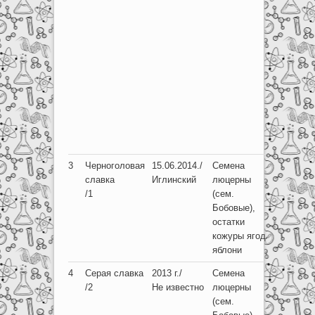
Anthicid
Черноте
Tenebrio
отр.
Полуже
(сем. Щ
Pentatom
отр.
Перепон
(сем. М
Formicid
3
Черноголовая
15.06.2014./
Семена
Отр. Же
славка
Иглинский
люцерны
/1
(сем.
Бобовые),
остатки
кожуры ягод/
яблони
4
Серая славка
2013 г./
Семена
Отр. Же
/2
Не известно
люцерны
(сем. Д
(сем.
Curculio