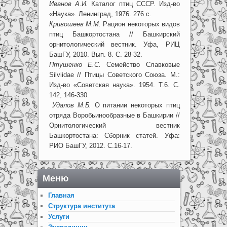
Иванов А.И.
Каталог птиц СССР. Изд-во
«Наука». Ленинград, 1976. 276 с.
Кривошеев М.М.
Рацион некоторых видов
птиц Башкортостана // Башкирский
орнитологический вестник. Уфа, РИЦ
БашГУ, 2010. Вып. 8. С. 28-32.
Птушенко Е.С.
Семейство Славковые
Silviidae // Птицы Советского Союза. М.:
Изд-во «Советская наука». 1954. Т.6. С.
142, 146-330.
Удалов М.Б.
О питании некоторых птиц
отряда Воробьинообразные в Башкирии //
Орнитологический вестник
Башкортостана: Сборник статей. Уфа:
РИО БашГУ, 2012. С.16-17.
Меню
Главная
Структура института
Услуги