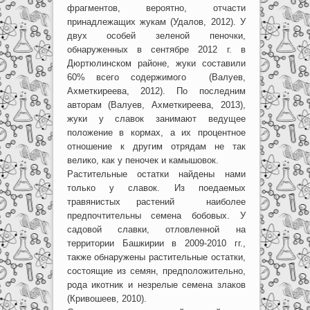
фрагментов, вероятно, отчасти
принадлежащих жукам (Удалов, 2012). У
двух особей зеленой пеночки,
обнаруженных в сентябре 2012 г. в
Дюртюлинском районе, жуки составили
60% всего содержимого (Валуев,
Ахметкиреева, 2012). По последним
авторам (Валуев, Ахметкиреева, 2013),
жуки у славок занимают ведущее
положение в кормах, а их процентное
отношение к другим отрядам не так
велико, как у пеночек и камышовок.
Растительные остатки найдены нами
только у славок. Из поедаемых
травянистых растений наиболее
предпочтительны семена бобовых. У
садовой славки, отловленной на
территории Башкирии в 2009-2010 гг.,
также обнаружены растительные остатки,
состоящие из семян, предположительно,
рода икотник и незрелые семена злаков
(Кривошеев, 2010).