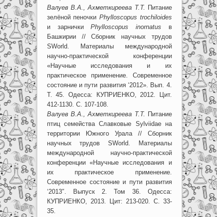
Валуев В.А., Ахметкиреева Т.Т.
Питание
зелёной пеночки
Phylloscopus trochiloides
и зарнички
Phylloscopus inornatus
в
Башкирии // Сборник научных трудов
SWorld. Материалы международной
научно-практической конференции
«Научные исследования и их
практическое применение. Современное
состояние и пути развития ‘2012». Вып. 4.
Т. 45. Одесса: КУПРИЕНКО, 2012. Цит.
412-1130. С. 107-108.
Валуев В.А., Ахметкиреева Т.Т.
Питание
птиц семейства Славковые Sylviidae на
территории Южного Урала // Сборник
научных трудов SWorld. Материалы
международной научно-практической
конференции «Научные исследования и
их практическое применение.
Современное состояние и пути развития
‘2013″. Выпуск 2. Том 36. Одесса:
КУПРИЕНКО, 2013. Цит: 213-020. С. 33-
35.