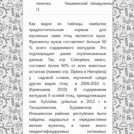
пеночка
Чишминский
обнаружены
(неопред
/1
надкрыл
Как видно из таблицы, наиболее
предпочтительным кормом для
изученных нами птиц являются жуки.
Фрагменты жуков составляют больше 50
% всего содержимого желудков. Это
подтверждает ранее опубликованные
данные. Так, отр. Coleoptera, имаго,
составил более 50% от всех животных
остатков (помимо отр. Diptera и Hemiptera)
у садовой славки, изученной среди
других видов птиц в 2009-2010 гг.
(Кривошеев, 2010). В содержимом
желудков 9 особей птиц, принадлежащих
сем. Sylviidae, добытых в 2012 г. в
Татышлинском, Бураевском и
Илишевском районах республики были
найдены надкрылья и переднеспинки
мелких жужелиц, а также много
неидентифицируемых хитиновых