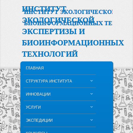
ИНСТИТУТ
ЭКОЛОГИЧЕСКОЙ
ЭКСПЕРТИЗЫ И
БИОИНФОРМАЦИОННЫХ
ТЕХНОЛОГИЙ
MAIN MENU
SKIP TO PRIMARY CONTENT
SKIP TO SECONDARY CONTENT
ГЛАВНАЯ
СТРУКТУРА ИНСТИТУТА
ИННОВАЦИИ
УСЛУГИ
ЭКСПЕДИЦИИ