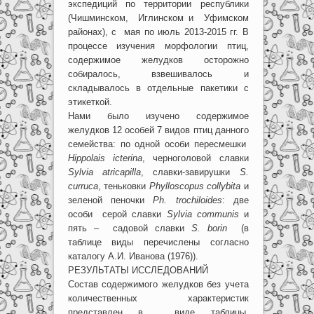
экспедиций по территории республики
(Чишминском, Иглинском и Уфимском
районах), с мая по июль 2013-2015 гг. В
процессе изучения морфологии птиц,
содержимое желудков осторожно
собиралось, взвешивалось и
складывалось в отдельные пакетики с
этикеткой.
Нами было изучено содержимое
желудков 12 особей 7 видов птиц данного
семейства: по одной особи пересмешки
Hippolais icterina
, черноголовой славки
Sylvia atricapilla
, славки-завирушки
S.
curruca
, теньковки
Phylloscopus collybita
и
зеленой пеночки
Ph. trochiloides
: две
особи
серой славки
Sylvia communis
и
пять –
садовой славки
S. borin
(в
таблице виды перечислены согласно
каталогу А.И. Иванова (1976)).
РЕЗУЛЬТАТЫ ИССЛЕДОВАНИЙ
Состав содержимого желудков без учета
количественных характеристик
представлен в виде таблицы.