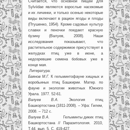
Считается, что основной пищей для
Sylviidae являются взрослые насекомые
и их личинки, и только осенью некоторые
виды включают в рацион ягоды и плоды
(Птушенко, 1954). Кроме садовых культур
славки и пеночки поедают красную
бузину (Валуев, 2008). Наши
исследования показывают, что
растительное содержимое присутствует в
желудках птиц уже в июне, а
недозревшие семена бобовых уже в
конце мая.
Литература:
Баянов М.Г.
К гельминтофауне хищных и
воробьиных птиц Башкирии. Матер. по
фауне и экологии животных Южного
Урала. 1977. 52-61.
Валуев В.А.
Экология птиц
Башкортостана (1811-2008). – Уфа: Гилем,
2008. – 712 с.
Валуев В.А.
Гельминты диких птиц
Башкортостана // Паразитология. 2010,
Т.44, вып. 5. С. 419-427.