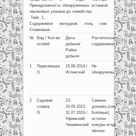
Принадлежность обнаруженных останков
насекомых указана до семейства.
Табл. 1.
Содержимое желудков птиц сем.
Славковые.
№
Вид / Кол-во
Даты
Растительное
Животн
особей
добычи/
содержимое
содерж
Район
добычи
1
Пересмешка
15.06.2014./
Не
Отр.
/1
Иглинский
обнаружены
Жесткок
Полуже
(сем. Щ
Pentatom
2
Садовая
23-
Семена
Отр. Же
славка
24.05.2013.
донника (сем.
(сем. 
/5
31.07.2015./
Бобовые),
Carabid
Уфимский,
остатки
коровки
Чишминский
кожуры ягод/
Coccinel
яблони
Быстрян