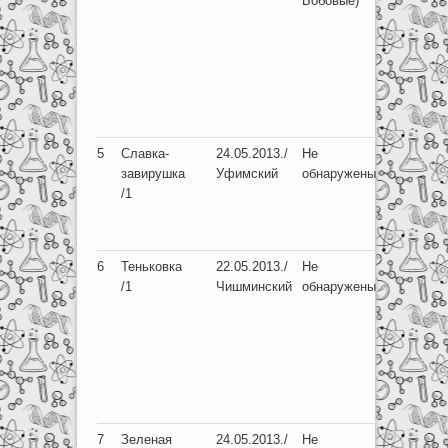
Бобовые)
Жужжел
Carabida
отр.
Перепон
(сем. Ц
мухи
Anthomyi
5
Славка-
24.05.2013./
Не
Отр. Же
завирушка
Уфимский
обнаружены
(сем. Ж
/1
Carabida
Черноте
Tenebrio
6
Теньковка
22.05.2013./
Не
Отр. Же
/1
Чишминский
обнаружены
(сем. Д
Curculio
-Долгон
полосат
lineatus
мелкие 
жуков).
7
Зеленая
24.05.2013./
Не
Отр. Же