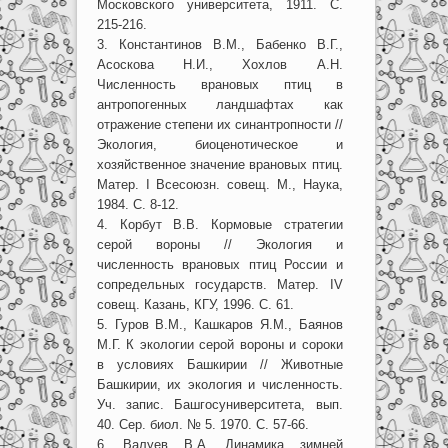
Московского университета, 1911. С.
215-216.
3. Константинов В.М., Бабенко В.Г.,
Асоскова Н.И., Хохлов А.Н.
Численность врановых птиц в
антропогенных ландшафтах как
отражение степени их синантропности //
Экология, биоценотическое и
хозяйственное значение врановых птиц.
Матер. I Всесоюзн. совещ. М., Наука,
1984. С. 8-12.
4. Корбут В.В. Кормовые стратегии
серой вороны // Экология и
численность врановых птиц России и
сопредельных государств. Матер. IV
совещ. Казань, КГУ, 1996. С. 61.
5. Гуров В.М., Кашкаров Я.М., Баянов
М.Г. К экологии серой вороны и сороки
в условиях Башкирии // Животные
Башкирии, их экология и численность.
Уч. запис. Башгосуниверситета, вып.
40. Сер. биол. № 5. 1970. С. 57-66.
6. Валуев В.А. Динамика зимней