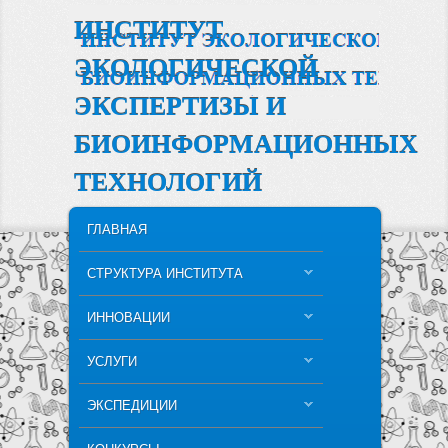
ИНСТИТУТ
ЭКОЛОГИЧЕСКОЙ
ЭКСПЕРТИЗЫ И
БИОИНФОРМАЦИОННЫХ
ТЕХНОЛОГИЙ
MAIN MENU
SKIP TO PRIMARY CONTENT
SKIP TO SECONDARY CONTENT
ГЛАВНАЯ
СТРУКТУРА ИНСТИТУТА
ИННОВАЦИИ
УСЛУГИ
ЭКСПЕДИЦИИ