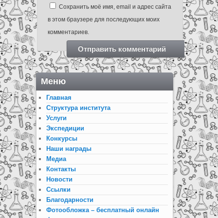
Сохранить моё имя, email и адрес сайта
в этом браузере для последующих моих
комментариев.
Меню
Главная
Структура института
Услуги
Экспедиции
Конкурсы
Наши награды
Медиа
Контакты
Новости
Ссылки
Благодарности
Фотообложка – бесплатный онлайн