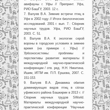
авифауны г. Уфы // Препринт. Уфа,
РИО БашГУ, 2003. 12 с.
7. Валуев В.А. Зимние встречи птиц в
Уфе в 2002 году // Итоги биологических
исследований. 2001 г. вып. 7.: Сборник
научных трудов. Уфа, РИО БашГУ,
2003. С. 51.
8. Валуев В.А. К экологии серой
вороны в городских условиях в зимнее
время (на примере г. Уфы) //
Урбоэкосистемы: проблемы и
перспективы развития: материалы II
международной научно-практической
конференции / отв. ред. Н.Н. Никитина.
Ишим, ИГПИ им. П.П. Ершова, 2007. С.
151-153.
9. Валуев В.А. Динамика обилия
доминирующих видов птиц в сёлах
уфимского района Башкирии в 2013 г. //
Сборник научных трудов SWorld.
Материалы международной научно-
практической конференции “Научные