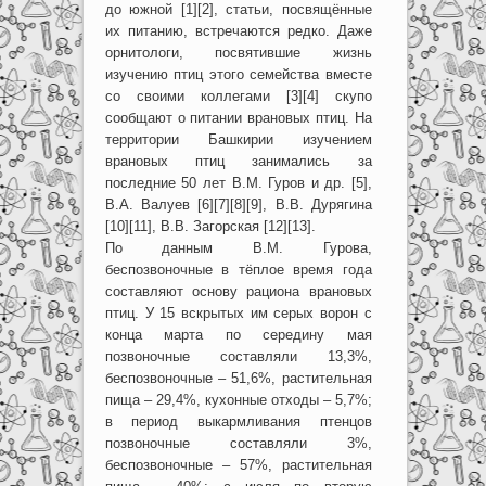
до южной [1][2], статьи, посвящённые
их питанию, встречаются редко. Даже
орнитологи, посвятившие жизнь
изучению птиц этого семейства вместе
со своими коллегами [3][4] скупо
сообщают о питании врановых птиц. На
территории Башкирии изучением
врановых птиц занимались за
последние 50 лет В.М. Гуров и др. [5],
В.А. Валуев [6][7][8][9], В.В. Дурягина
[10][11], В.В. Загорская [12][13].
По данным В.М. Гурова,
беспозвоночные в тёплое время года
составляют основу рациона врановых
птиц. У 15 вскрытых им серых ворон с
конца марта по середину мая
позвоночные составляли 13,3%,
беспозвоночные – 51,6%, растительная
пища – 29,4%, кухонные отходы – 5,7%;
в период выкармливания птенцов
позвоночные составляли 3%,
беспозвоночные – 57%, растительная