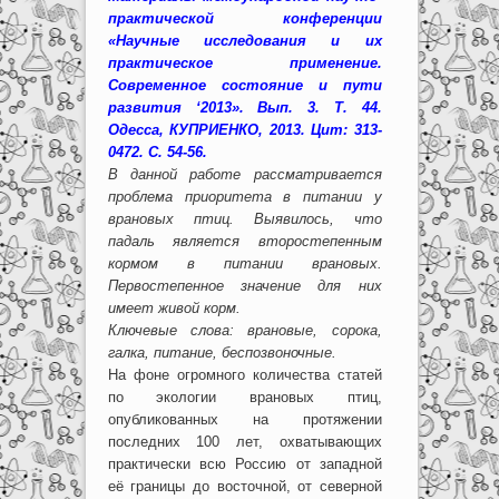
практической конференции
«Научные исследования и их
практическое применение.
Современное состояние и пути
развития ‘2013». Вып. 3. Т. 44.
Одесса, КУПРИЕНКО, 2013. Цит: 313-
0472. С. 54-56.
В данной работе рассматривается
проблема приоритета в питании у
врановых птиц. Выявилось, что
падаль является второстепенным
кормом в питании врановых.
Первостепенное значение для них
имеет живой корм.
Ключевые слова: врановые, сорока,
галка, питание, беспозвоночные.
На фоне огромного количества статей
по экологии врановых птиц,
опубликованных на протяжении
последних 100 лет, охватывающих
практически всю Россию от западной
её границы до восточной, от северной