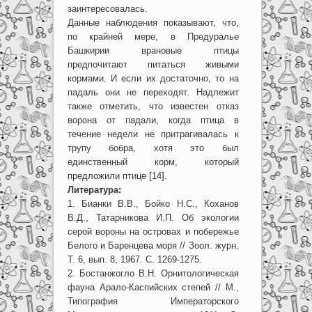
заинтересовалась.
Данные наблюдения показывают, что,
по крайней мере, в Предуралье
Башкирии врановые птицы
предпочитают питаться живыми
кормами. И если их достаточно, то на
падаль они не переходят. Надлежит
также отметить, что известен отказ
ворона от падали, когда птица в
течение недели не притрагивалась к
трупу бобра, хотя это был
единственный корм, который
предложили птице [14].
Литература:
1. Бианки В.В., Бойко Н.С., Коханов
В.Д., Татарникова И.П. Об экологии
серой вороны на островах и побережье
Белого и Баренцева моря // Зоол. журн.
Т. 6, вып. 8, 1967. С. 1269-1275.
2. Бостанжогло В.Н. Орнитологическая
фауна Арало-Каспийских степей // М.,
Типография Императорского