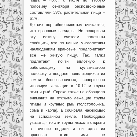
пища – 40%; с июля по вторую
половину сентября беспозвоночные
составляли 39%, растительная пища –
61%.
До сих пор общепринятым считается,
что врановые всеядны. Не оспаривая
эту истину, считаем полезным
сообщить, что по нашим многолетним
наблюдениям врановые предпочитают
всё же живую пищу. Так, галки
подлетают почти вплотную к
работающему на культиваторе
человеку и поедают появляющихся из
земли беспозвоночных, совершенно
игнорируя лежащие в 10-12 м трупы
птиц и рыб. Сорока также не обращала
внимания на открыто лежащие трупы
птицы и крупных рыб (толстолобика,
сома и карпа), а собирала насекомых
на вспаханной земле. Необходимо
указать, что эти трупы лежали открыто
в течение недели и ни одна из
врановых птиц ими не