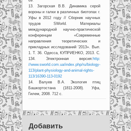
69.
13. Загорская В.В. Динамика серой
вороны и галки в различных биотопах г.
Уфы в 2012 году // Сборник научных
трудов SWorld. Материалы
международной научно-практической
конференции «Современные
направления теоретических и
прикладных исследований ‘2013». Вып.
1. Т. 36. Одесса, КУПРИЕНКО, 2013. С.
134. Электронная версия:
http:
//www.sworld.com.ua/index.php/ru/biology-
113/plant-physiology-and-animal-rights-
113/16390-113-0192
14. Валуев В.А. Экология птиц
Башкортостана (1811-2008). Уфа,
Гилем, 2008. 712 с.
Добавить