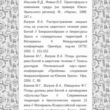
Ильичёв В.Д., Фомин В.Е.
Орнитофауна и
изменение среды (на примере Южно-
Уральского региона). М., «Наука», 1988.
247 с.
Валуев В.А.
Распространение хищных
птиц на участке широтного течения реки
Белой // Биоразнообразин и биоресурсы
Урала и сопредельных территорий //
Материалы II Международной
конференции. Оренбург, изд-во ОГПУ,
2002. С. 151-152.
Баянов М.Г., Валуев В.А.
Птицы долины
реки Белой в широтном течении // Тезисы
докладов Региональной науч.-практ.
конференции «Проблемы сохранения
биоразнообразия на Южном Урале». Уфа,
2004. С. 99.
Баянов М.Г., Валуев В.А., Юмагужин Ф.Г.
Птицы долины реки Белой в заповеднике
«Шульгаш-Таш» // Современные
тенденции в биологических науках 21
века // Материалы Всероссийской научно-