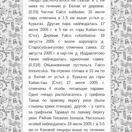
Гнездо распологалось на скалах в 2 км
ниже по течению р. Белая от деревни.
(0,03) Чеглок Falco subbuteo. 16 июля
пара отмечена в 1,5 км выше устья р.
Курыгаз. Другая пара наблюдалась 17
июля 2005 г. в 5 км от горы Кабан-таш
(Стог). Дербник Falco columbarius. 18
августа 2005 г. возле аэропорта д.
Старосубхангулово отмечена самка. 22
августа 2005 г. в окр-тях д. Ишдавлетово
также наблюдалась одиночная самка.
(0,018) Обыкновенная пустельга Falco
tinnunculus. На отрезке сплава в 10 км по
р. Белая от устья р. Курыгаз до горы
Кабан-таш (Стог) 17 июля 2005 г.
отмечены 4 особи, летающие парами.
Одно гнездо располагалось у грифона
Тамак по правому берегу реки (были
слышны крики птенцов), другое – у грота
за грифоном Таравал по левому берегу
реки. Рябчик Tetrastes bonasia. Несколько
особей наблюдались 18 июля 2005 г. в 3-5
км от Каповой пещеры выше по течению