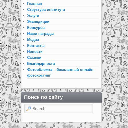
Главная
Структура института
Услуги
Экспедиции
Конкурсы
Наши награды
Медиа
Контакты
Новости
Ссылки
Благодарности
Фотообложка – бесплатный онлайн
фотохостинг
Поиск по сайту
Search