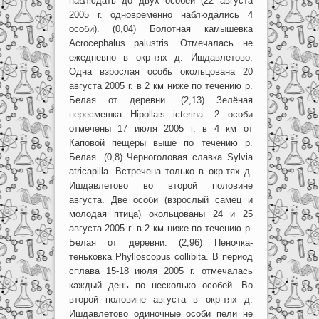
наблюдать до двух особей (22 августа
2005 г. одновременно наблюдались 4
особи). (0,04) Болотная камышевка
Acrocephalus palustris. Отмечалась не
ежедневно в окр-тях д. Ишдавлетово.
Одна взрослая особь окольцована 20
августа 2005 г. в 2 км ниже по течению р.
Белая от деревни. (2,13) Зелёная
пересмешка Hipollais icterina. 2 особи
отмечены 17 июля 2005 г. в 4 км от
Каповой пещеры выше по течению р.
Белая. (0,8) Черноголовая славка Sylvia
atricapilla. Встречена только в окр-тях д.
Ишдавлетово во второй половине
августа. Две особи (взрослый самец и
молодая птица) окольцованы 24 и 25
августа 2005 г. в 2 км ниже по течению р.
Белая от деревни. (2,96) Пеночка-
теньковка Phylloscopus collibita. В период
сплава 15-18 июля 2005 г. отмечалась
каждый день по несколько особей. Во
второй половине августа в окр-тях д.
Ишдавлетово одиночные особи пели не