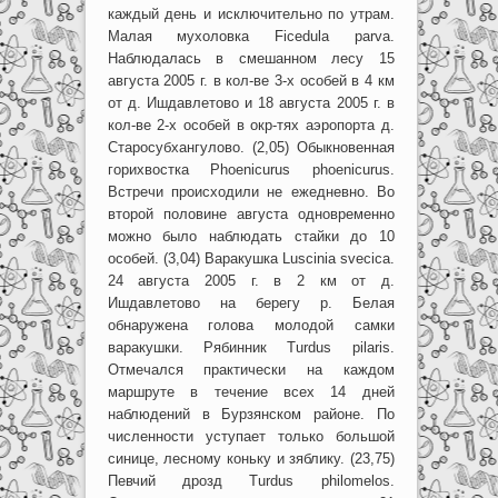
каждый день и исключительно по утрам.
Малая мухоловка Ficedula parva.
Наблюдалась в смешанном лесу 15
августа 2005 г. в кол-ве 3-х особей в 4 км
от д. Ишдавлетово и 18 августа 2005 г. в
кол-ве 2-х особей в окр-тях аэропорта д.
Старосубхангулово. (2,05) Обыкновенная
горихвостка Phoenicurus phoenicurus.
Встречи происходили не ежедневно. Во
второй половине августа одновременно
можно было наблюдать стайки до 10
особей. (3,04) Варакушка Luscinia svecica.
24 августа 2005 г. в 2 км от д.
Ишдавлетово на берегу р. Белая
обнаружена голова молодой самки
варакушки. Рябинник Turdus pilaris.
Отмечался практически на каждом
маршруте в течение всех 14 дней
наблюдений в Бурзянском районе. По
численности уступает только большой
синице, лесному коньку и зяблику. (23,75)
Певчий дрозд Turdus philomelos.