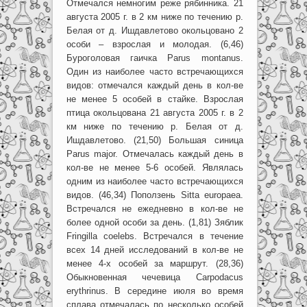
Отмечался немногим реже рябинника. 21
августа 2005 г. в 2 км ниже по течению р.
Белая от д. Ишдавлетово окольцовано 2
особи – взрослая и молодая. (6,46)
Буроголовая гаичка Parus montanus.
Один из наиболее часто встречающихся
видов: отмечался каждый день в кол-ве
не менее 5 особей в стайке. Взрослая
птица окольцована 21 августа 2005 г. в 2
км ниже по течению р. Белая от д.
Ишдавлетово. (21,50) Большая синица
Parus majоr. Отмечалась каждый день в
кол-ве не менее 5-6 особей. Являлась
одним из наиболее часто встречающихся
видов. (46,34) Поползень Sitta europaea.
Встречался не ежедневно в кол-ве не
более одной особи за день. (1,81) Зяблик
Fringilla coelebs. Встречался в течение
всех 14 дней исследований в кол-ве не
менее 4-х особей за маршрут. (28,36)
Обыкновенная чечевица Carpodacus
erythrinus. В середине июля во время
сплава отмечалась по несколько особей