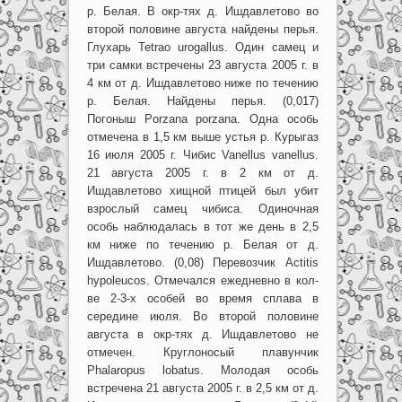
р. Белая. В окр-тях д. Ишдавлетово во
второй половине августа найдены перья.
Глухарь Tetrao urogallus. Один самец и
три самки встречены 23 августа 2005 г. в
4 км от д. Ишдавлетово ниже по течению
р. Белая. Найдены перья. (0,017)
Погоныш Porzana porzana. Одна особь
отмечена в 1,5 км выше устья р. Курыгаз
16 июля 2005 г. Чибис Vanellus vanellus.
21 августа 2005 г. в 2 км от д.
Ишдавлетово хищной птицей был убит
взрослый самец чибиса. Одиночная
особь наблюдалась в тот же день в 2,5
км ниже по течению р. Белая от д.
Ишдавлетово. (0,08) Перевозчик Actitis
hypoleucos. Отмечался ежедневно в кол-
ве 2-3-х особей во время сплава в
середине июля. Во второй половине
августа в окр-тях д. Ишдавлетово не
отмечен. Круглоносый плавунчик
Phalaropus lobatus. Молодая особь
встречена 21 августа 2005 г. в 2,5 км от д.