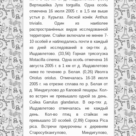
Вертишейка Jynx torguilla. Одна особь
отмечена 16 июля 2005 г. в 1,5 км выше
устья р. Курыгаз. Лесной конёк Anthus
trivialis. Один из наиболее
распространённых видов исследованной
территории. Стайки включали не менее 7-
10 особей и наблюдались почти в каждый
из дней исследований в окр-тях д.
Ишдавлетово. (33,56) Горная трясогузка
Motacilla cinerea. Одна особь отмечена 16
августа 2005 г. в 1 км от д. Ишдавлетово
ниже по течению р. Белая. (0,26) Иволга
Oriolus oriolus. Отмечалась 16-18 июля
2005 г. на отрезке сплава по р. Белая от
д. Миндигулово до Каповой пещеры. Кол-
во встреч не превышало одной за день.
Сойка Garrulus glandarius. В окр-тях д.
Ишдавлетово отмечалась не каждый
день. Кол-во птиц в стайках не
превышало 10 особей. (2,89) Сорока Pica
pica. Встречи приурочены к деревням
Старосубхангулово, Миндигулово,