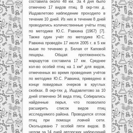
составила около 48 км. За 4 дня было
отмечено 17 видов птиц. В окр-тях д.
Ишдавлетово наблюдение проходило в
течение 10 дней. Из них в течение 8 дней
проводились количественные учёты птиц
по методике Ю.С. Равкина (1967) [7].
Также один учёт по методике Ю.С.
Равкина проведён 17 июля 2005 г. в 5 км
выше по течению р. Белая от Каповой
пещеры. Общая протяженность
маршрутов составила 17 км. Среднее
кол-во особей птиц на 1 км² для видов,
отмеченных во время проведения учётов
по методике Ю.С. Равкина, приведено в
конце повидовых очерков в круглых
скобках. В окр-тях д. Ишдавлетово за 10
дней отмечено 34 вида птиц. Собирались
найденные перья, что позволило
расширить список видов птиц
исследуемого района. Проводился отлов
птиц при помощи ловчей сети.
Окольцовано 7 особей пяти видов. В
целом за 14 дней авторских наблюдений