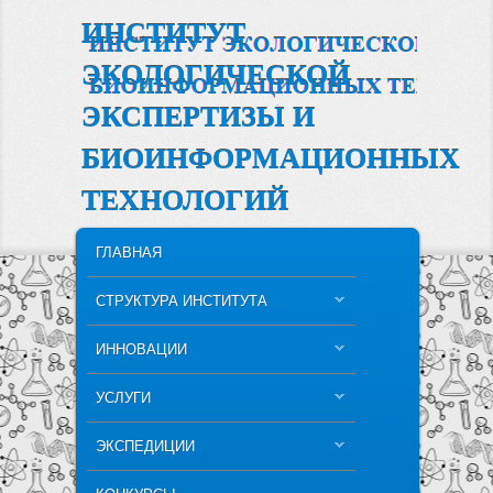
ИНСТИТУТ
ЭКОЛОГИЧЕСКОЙ
ЭКСПЕРТИЗЫ И
БИОИНФОРМАЦИОННЫХ
ТЕХНОЛОГИЙ
MAIN MENU
SKIP TO PRIMARY CONTENT
SKIP TO SECONDARY CONTENT
ГЛАВНАЯ
СТРУКТУРА ИНСТИТУТА
ИННОВАЦИИ
УСЛУГИ
ЭКСПЕДИЦИИ