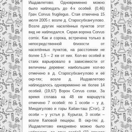
Ишдавлетово. Одновременно можно
было наблюдать до 4-х особей. (0,46)
Грач Corvus frugilegus. Стая отмечена 15
июля 2005 г. возле д. Старосубхангулово.
Возле других населённых пунктов этот
вид не наблюдался. Серая ворона Corvus
cornix. Как и сорока, встречена только в
непосредственной близости от
населённых пунктов, на расстоянии не
более 1,5 – 2 км от них. Кол-во особей в
стаях варьировало в зависимости от
величины деревни: наибольшее кол-во
отмечено в д. Старосубхангулово и её
окр-тях; возле д. Ишдавлетово
наблюдалось одновременно не более 14
особей. (19,67) Ворон Corvus corax. За
время сплава на 48 км маршрута
отмечено 7 особей: по 1 особи – у д.
Миндигулово и горы Кабан-таш (Стог), 2
особи – у устья р. Курыгаз, 3 особи –
возле Каповой пещеры. В окр-тях д.
Ишдавлетово ежедневно можно было