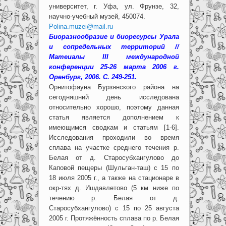
университет, г. Уфа, ул. Фрунзе, 32,
научно-учебный музей, 450074.
Polina.muzei@mail.ru
Биоразнообразие и биоресурсы Урала
и сопредельных территорий //
Матеиалы III международной
конференции 25-26 марта 2006 г.
Оренбург, 2006. С. 249-251.
Орнитофауна Бурзянского района на
сегодняшний день исследована
относительно хорошо, поэтому данная
статья является дополнением к
имеющимся сводкам и статьям [1-6].
Исследования проходили во время
сплава на участке среднего течения р.
Белая от д. Старосубхангулово до
Каповой пещеры (Шульган-таш) с 15 по
18 июля 2005 г., а также на стационаре в
окр-тях д. Ишдавлетово (5 км ниже по
течению р. Белая от д.
Старосубхангулово) с 15 по 25 августа
2005 г. Протяжённость сплава по р. Белая