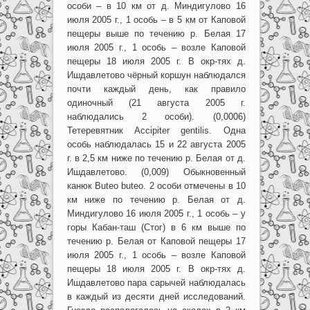
особи – в 10 км от д. Миндигулово 16
июля 2005 г., 1 особь – в 5 км от Каповой
пещеры выше по течению р. Белая 17
июля 2005 г., 1 особь – возле Каповой
пещеры 18 июля 2005 г. В окр-тях д.
Ишдавлетово чёрный коршун наблюдался
почти каждый день, как правило
одиночный (21 августа 2005 г.
наблюдались 2 особи). (0,0006)
Тетеревятник Accipiter gentilis. Одна
особь наблюдалась 15 и 22 августа 2005
г. в 2,5 км ниже по течению р. Белая от д.
Ишдавлетово. (0,009) Обыкновенный
канюк Buteo buteo. 2 особи отмечены в 10
км ниже по течению р. Белая от д.
Миндигулово 16 июля 2005 г., 1 особь – у
горы Кабан-таш (Стог) в 6 км выше по
течению р. Белая от Каповой пещеры 17
июля 2005 г., 1 особь – возле Каповой
пещеры 18 июля 2005 г. В окр-тях д.
Ишдавлетово пара сарычей наблюдалась
в каждый из десяти дней исследований.