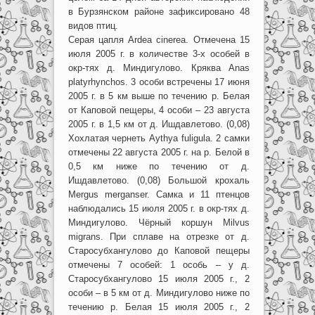
в Бурзянском районе зафиксировано 48
видов птиц.
Серая цапля Ardea cinerea. Отмечена 15
июля 2005 г. в количестве 3-х особей в
окр-тях д. Миндигулово. Кряква Anas
platyrhynchos. 3 особи встречены 17 июня
2005 г. в 5 км выше по течению р. Белая
от Каповой пещеры, 4 особи – 23 августа
2005 г. в 1,5 км от д. Ишдавлетово. (0,08)
Хохлатая чернеть Aythya fuligula. 2 самки
отмечены 22 августа 2005 г. на р. Белой в
0,5 км ниже по течению от д.
Ишдавлетово. (0,08) Большой крохаль
Mergus merganser. Самка и 11 птенцов
наблюдались 15 июля 2005 г. в окр-тях д.
Миндигулово. Чёрный коршун Milvus
migrans. При сплаве на отрезке от д.
Старосубхангулово до Каповой пещеры
отмечены 7 особей: 1 особь – у д.
Старосубхангулово 15 июля 2005 г., 2
особи – в 5 км от д. Миндигулово ниже по
течению р. Белая 15 июля 2005 г., 2