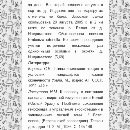
за день. Во второй половине августа в
окр-тях д. Ишдавлетово на маршрутах
отмечена не была. Взрослая самка
окольцована 20 августа 2005 г. в 2 км
ниже по течению р. Белая от д.
Ишдавлетово. Обыкновенная овсянка
Emberiza citrinella. Во время проведения
учётов встречена несколько раз
одиночными особями в окр-тях д.
Ишдавлетово. (5,69)
Литература:
Кириков С.В.
Птицы и млекопитающие в
условиях ландшафтов южной
оконечности Урала. М., изд-во АН СССР,
1952. 412 с.
Лоскутова Н.М.
К вопросу о состоянии
сапсана в широтной излучине реки Белой
(Южный Урал) // Проблемы сохранения
генофонда и управления экосистемами в
заповедниках лесной зоны. / Всес.
совещ. (Березинский заповедник). Тезисы
докладов. Ч. 2. М., 1986. С. 145-146