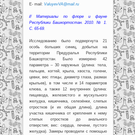
E- mail:
ValuyevVA
@
mail
.
ru
/
/ Материалы по флоре и фауне
Республики Башкортостан. 2010. № 1.
С. 65-69.
Исследованию было подвергнута 21
особь больших синиц, добытых на
территории Предуралья Республики
Башкортостан. Было измерено 42
параметра – 30 наружных (длина: тела,
пальцев, когтей, крыла, хвоста, голени,
цевки, вес птицы, диаметр глаза, размах
крыльев), в том числе и 14 параметров
клюва, а также 12 внутренних (длина:
пищевода, железистого и мускульного
желудка, кишечника, селезёнки, слепых
отростков (и их общая длина), длина
участка кишечника от крепления к нему
слепых отростков до анального
отверстия; вес: сердца, печени, пустого
желудка). Замеры проводили с помощью