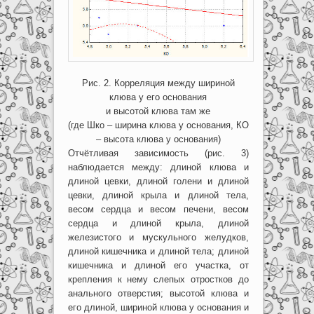
Рис. 2. Корреляция между шириной
клюва у его основания
и высотой клюва там же
(где Шко – ширина клюва у основания, КО
– высота клюва у основания)
Отчётливая зависимость (рис. 3)
наблюдается между: длиной клюва и
длиной цевки, длиной голени и длиной
цевки, длиной крыла и длиной тела,
весом сердца и весом печени, весом
сердца и длиной крыла, длиной
железистого и мускульного желудков,
длиной кишечника и длиной тела; длиной
кишечника и длиной его участка, от
крепления к нему слепых отростков до
анального отверстия; высотой клюва и
его длиной, шириной клюва у основания и