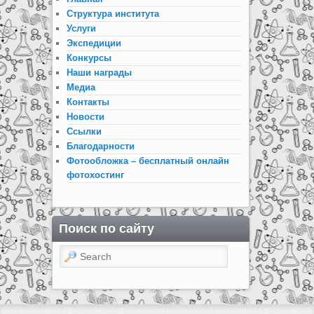
Структура института
Услуги
Экспедиции
Конкурсы
Наши награды
Медиа
Контакты
Новости
Ссылки
Благодарности
Фотообложка – бесплатный онлайн
фотохостинг
Поиск по сайту
Search