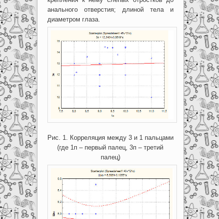
анального отверстия; длиной тела и
диаметром глаза.
Рис. 1. Корреляция между 3 и 1 пальцами
(где 1п – первый палец, 3п – третий
палец)