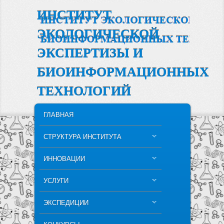
ИНСТИТУТ
ЭКОЛОГИЧЕСКОЙ
ЭКСПЕРТИЗЫ И
БИОИНФОРМАЦИОННЫХ
ТЕХНОЛОГИЙ
MAIN MENU
SKIP TO PRIMARY CONTENT
SKIP TO SECONDARY CONTENT
ГЛАВНАЯ
СТРУКТУРА ИНСТИТУТА
ИННОВАЦИИ
УСЛУГИ
ЭКСПЕДИЦИИ