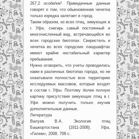
267,2 особи/км². Приведенные данные
говорят о том, что обыкновенная чечетка
только изредка залетает в город.
Таким образом, из всех птиц, зимующих в
г. Уфе, снегирь самый постоянный и
многочисленный вид, встречающийся во
всех городских биотопах. Свиристель и
чечетка во всех городских ландшафтах
имеют крайне нестабильный характер
пребывания.
Нужно оговорить, что учеты проводились
нами в различных биотопах города, но не
охватывали полностью всю территорию
исследуемых массивов, которые входят
в состав г. Уфы. Поэтому более полную
картину присутствия зимующих птиц в г.
Уфе можно получить только изучив
дополнительные данные.
Литература
Валуев В.А. Экология птиц
Башкортостана (1811-2008). Уфа,
«Гилем», 2008. 708 с.