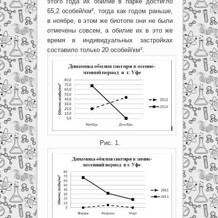
этого года их обилие в парке достигло
65,2 особей/км², тогда как годом раньше,
в ноябре, в этом же биотопе они не были
отмечены совсем, а обилие их в это же
время в индивидуальных застройках
составило только 20 особей/км².
Рис. 1.