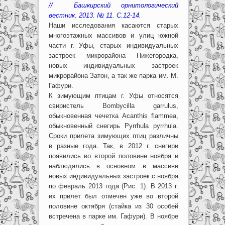
// Башкирский орнитологический
вестник. 2013. № 11. С.12-14.
Наши исследования касаются старых
многоэтажных массивов и улиц южной
части г. Уфы, старых индивидуальных
застроек микрорайона Нижегородка,
новых индивидуальных застроек
микрорайона Затон, а так же парка им. М.
Гафури.
К зимующим птицам г. Уфы относятся
свиристель Bombycilla garrulus,
обыкновенная чечетка Acanthis flammea,
обыкновенный снегирь Pyrrhula pyrrhula.
Сроки прилета зимующих птиц различны
в разные года. Так, в 2012 г. снегири
появились во второй половине ноября и
наблюдались в основном в массиве
новых индивидуальных застроек с ноября
по февраль 2013 года (Рис. 1). В 2013 г.
их прилет был отмечен уже во второй
половине октября (стайка из 30 особей
встречена в парке им. Гафури). В ноябре