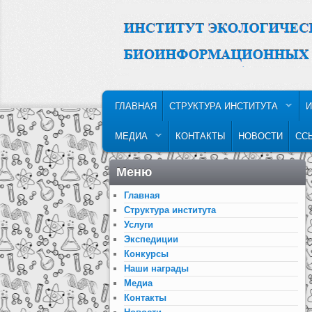
MAIN MENU
SKIP TO PRIMARY CONTENT
SKIP TO SECONDARY CONTENT
ГЛАВНАЯ
СТРУКТУРА ИНСТИТУТА
И
МЕДИА
КОНТАКТЫ
НОВОСТИ
СС
Меню
Главная
Структура института
Услуги
Экспедиции
Конкурсы
Наши награды
Медиа
Контакты