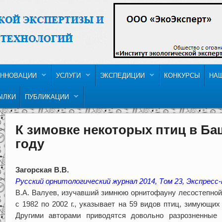
ННОВАЦИИ
УСЛУГИ
ЭКСПЕДИЦИИ
КОНКУРСЫ
НА
ЫЛКИ
ПУБЛИКАЦИИ
К зимовке некоторых птиц в Ба
году
Загорская В.В.
Русский орнитологический журнал 2014, Том 23, Экспресс-
В.А. Валуев, изучавший зимнюю орнитофауну лесостепно
с 1982 по 2002 г., указывает на 59 видов птиц, зимующих
Другими авторами приводятся довольно разрозненные