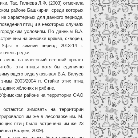
ки. Так, Галиева Л.Ф. (2003) отмечала
нском районе Башкирии, среди которых
 не характерных для данного периода,
 поведения птиц и в некоторых случаях
 городским условиям. По данным В.А.
встречены на зимовке кряква, скворец,
. Уфы в зимний период 2013-14 г.
е очень редки.
т лишь на массовый осенний пролет
 чтобы эти птицы хотя бы единично
 зимующего вида указывал В.А. Валуев
зимы 2003/2004 гг. Стайки этих птиц
 диких яблонях и рябине.
в Уфимском районе на территории ОАО
остаются зимовать на территории
стрировался им же в лесопарке им. М.
мующих птиц была встречена им же 23
айона (Валуев, 2009).
 г. в том же парке. Если принять во