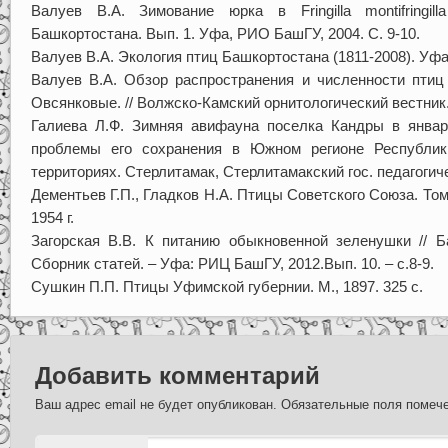
Валуев В.А. Зимование юрка в Fringilla montifringil
Башкортостана. Вып. 1. Уфа, РИО БашГУ, 2004. С. 9-10.
Валуев В.А. Экология птиц Башкортостана (1811-2008). Уфа,
Валуев В.А. Обзор распространения и численности птиц
Овсянковые. // Волжско-Камский орнитологический вестник. 
Галиева Л.Ф. Зимняя авифауна поселка Кандры в январе
проблемы его сохранения в Южном регионе Республик
территориях. Стерлитамак, Стерлитамакский гос. педагогичес
Дементьев Г.П., Гладков Н.А. Птицы Советского Союза. Том
1954 г.
Загорская В.В. К питанию обыкновенной зеленушки // Б
Сборник статей. – Уфа: РИЦ БашГУ, 2012.Вып. 10. – с.8-9.
Сушкин П.П. Птицы Уфимской губернии. М., 1897. 325 с.
Добавить комментарий
Ваш адрес email не будет опубликован.
Обязательные поля поме