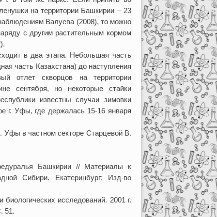
еленушки на территории Башкирии – 23
 наблюдениям Валуева (2008), то можно
наряду с другим растительным кормом
).
сходит в два этапа. Небольшая часть
дная часть Казахстана) до наступления
вый отлет скворцов на территории
ине сентября, но некоторые стайки
республики известны случаи зимовки
е г. Уфы, где держалась 15-16 января
. Уфы в частном секторе Старцевой В.
редуралья Башкирии // Материалы к
дной Сибири. Екатеринбург: Изд-во
и биологических исследований. 2001 г.
. 51.