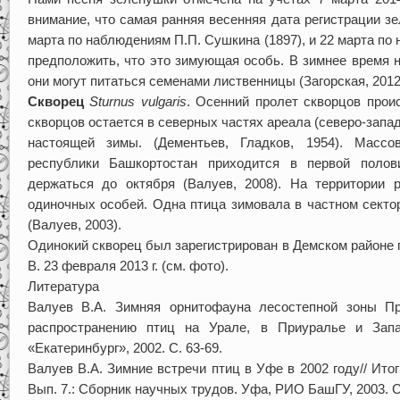
внимание, что самая ранняя весенняя дата регистрации з
марта по наблюдениям П.П. Сушкина (1897), и 22 марта по
предположить, что это зимующая особь. В зимнее время 
они могут питаться семенами лиственницы (Загорская, 2012
Скворец
Sturnus vulgaris
. Осенний пролет скворцов прои
скворцов остается в северных частях ареала (северо-запа
настоящей зимы. (Дементьев, Гладков, 1954). Массо
республики Башкортостан приходится в первой полов
держаться до октября (Валуев, 2008). На территории 
одиночных особей. Одна птица зимовала в частном сектор
(Валуев, 2003).
Одинокий скворец был зарегистрирован в Демском районе г
В. 23 февраля 2013 г. (см. фото).
Литература
Валуев В.А. Зимняя орнитофауна лесостепной зоны П
распространению птиц на Урале, в Приуралье и Запа
«Екатеринбург», 2002. С. 63-69.
Валуев В.А. Зимние встречи птиц в Уфе в 2002 году// Итог
Вып. 7.: Сборник научных трудов. Уфа, РИО БашГУ, 2003. С