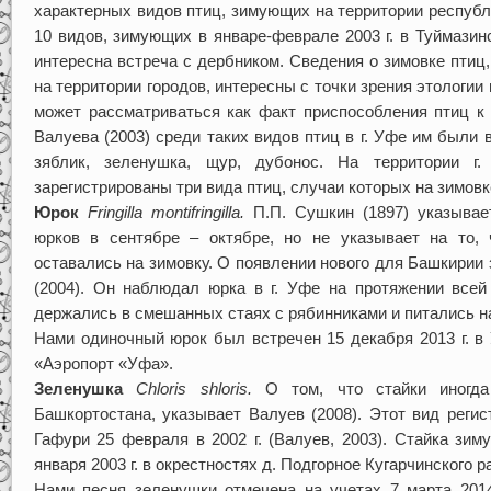
характерных видов птиц, зимующих на территории республи
10 видов, зимующих в январе-феврале 2003 г. в Туймази
интересна встреча с дербником. Сведения о зимовке птиц,
на территории городов, интересны с точки зрения этологии
может рассматриваться как факт приспособления птиц к
Валуева (2003) среди таких видов птиц в г. Уфе им были 
зяблик, зеленушка, щур, дубонос. На территории г
зарегистрированы три вида птиц, случаи которых на зимовк
Юрок
Fringilla montifringilla.
П.П. Сушкин (1897) указывае
юрков в сентябре – октябре, но не указывает на то,
оставались на зимовку. О появлении нового для Башкирии
(2004). Он наблюдал юрка в г. Уфе на протяжении всей 
держались в смешанных стаях с рябинниками и питались на
Нами одиночный юрок был встречен 15 декабря 2013 г. 
«Аэропорт «Уфа».
Зеленушка
Chloris shloris.
О том, что стайки иногда 
Башкортостана, указывает Валуев (2008). Этот вид реги
Гафури 25 февраля в 2002 г. (Валуев, 2003). Стайка зи
января 2003 г. в окрестностях д. Подгорное Кугарчинского р
Нами песня зеленушки отмечена на учетах 7 марта 2014