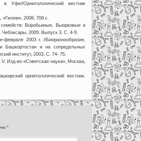
la в Уфе//Орнитологический вестник
 «Гилем», 2008. 708 с.
 семейств: Воробьиные, Вьюрковые и
Чебоксары, 2009. Выпуск 3. С. 4-9.
-феврале 2003 г. //Биоразнообразие,
и Башкортостан и на сопредельных
кий институт, 2003. С. 74- 75.
 V. Изд-во «Советская наука», Москва,
ашкирский орнитологический вестник.
чены
*