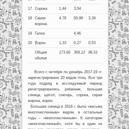
17
Сорока
1,44
3,04
18
Серая
4,78
50,98
3,34
ворона
19
Галка
4,46
20
Ворон
1,33
0,27
0,53
Общее
173,66
359,12
86,51
обилие
Всего с октября по декабрь 2017-19 гг.
зарегистрировано 20 видов птиц. Все три
года подряд в исследуемый период
регистрировались рябинник, большая
синица, щегол, снегирь, сорока, серая
ворона, ворон.
Большая синица в 2018 г. была «весьма
многочисленным» видом, в остальные
годы – «многочисленным». К категории
«многочисленный», хотя бы в один из