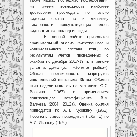
также наших последних исследований,
мы имеем возможность наиболее
достоверно проследить не только
видовой состав, но и динамику
численности присутствующих здесь
видов птиц за последние годы.
В данной работе приводится
сравнительный анализ качественного и
количественного состава птиц по
результатам учетов, проведенных с
октября по декабрь 2017-19 гг. в районе
устья р. Дема (ост. «Золотая рыбка»).
Общая протяженность маршрутов
исследований составила 35 км. Обилие
птиц подсчитывалось по методике Ю.С.
Равкина (1967) с применением
понижающего коэффициента В.А.
Валуева (2004, 2012а). Оценка обилия
приводится по А.П. Кузякину (1962).
Перечень видов приводится (табл. 1) по
А.И. Иванову (1976).