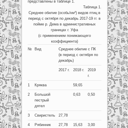
представлены в таблице 1.
Таблица 1.
Среднее обилие (особь/км²) видов птиц в
период с октября по декабрь 2017-19 гг. в
пойме р. Дема в административных
границах г. Уфа
(с применением понижающего
коэффициента)
№
Вид
Среднее обилие с ПК
(в период с октября по
декабрь)
2017 г.
2018 г.
2019
г.
1
Кряква
59,65
2
Большой
0,63
0,50
пестрый
дятел
3
Свиристель
27,78
4
Рябинник
27,78
15,63
3,00