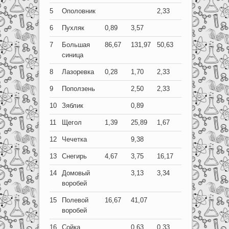
5
Ополовник
2,33
6
Пухляк
0,89
3,57
7
Большая
86,67
131,97
50,63
синица
8
Лазоревка
0,28
1,70
2,33
9
Поползень
2,50
2,33
10
Зяблик
0,89
11
Щегол
1,39
25,89
1,67
12
Чечетка
9,38
13
Снегирь
4,67
3,75
16,17
14
Домовый
3,13
3,34
воробей
15
Полевой
16,67
41,07
воробей
16
Сойка
0,63
0,33