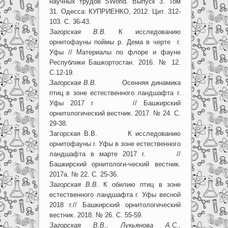
научных трудов SWorld. Выпуск 3. Том
31. Одесса: КУПРИЕНКО, 2012. Цит. 312-
103. С. 36-43.
Загорская В.В.
К исследованию
орнитофауны поймы р. Дема в черте г.
Уфы // Материалы по флоре и фауне
Республики Башкортостан. 2016. № 12.
C.12-19.
Загорская В.В.
Осенняя динамика
птиц в зоне естественного ландшафта г.
Уфы 2017 г // Башкирский
орнитологический вестник. 2017. № 24. С.
29-38.
Загорская В.В. К исследованию
орнитофауны г. Уфы в зоне естественного
ландшафта в марте 2017 г. //
Башкирский орнитологи-ческий вестник.
2017а. № 22. С. 25-36.
Загорская В.В.
К обилию птиц в зоне
естественного ландшафта г. Уфы весной
2018 г.// Башкирский орнитологический
вестник. 2018. № 26. С. 55-59.
Загорская В.В., Лукьянова А.С.,