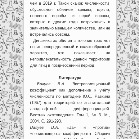
чем в 2019 г. Такой скачок численности
обусловлен обилием кряквы, щегла,
полевого воробья и серой вороны,
которые в другие годы встречались в
значительно меньшем количестве, или не
встречались совсем.
Динамика их обилия в течение трех лет
носит неопределенный и скачкообразный
характер, что показывает на
непривлекательность данной территории
для птиц в позднеосенний период.
Литература
Валуев В.А.
Экстраполяционный
коэффициент как дополнение к учёту
численности по методике Ю.С. Равкина
(1967) для территорий со значительной
ландшафтной дифференциацией.
Вестник охотоведения. Том 1, № 3. М.,
2004. С. 291-293.
Валуев В.А.
«За» и «против»
«понижающего» коэффициента. Сборник