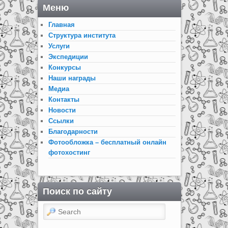
Меню
Главная
Структура института
Услуги
Экспедиции
Конкурсы
Наши награды
Медиа
Контакты
Новости
Ссылки
Благодарности
Фотообложка – бесплатный онлайн
фотохостинг
Поиск по сайту
Search