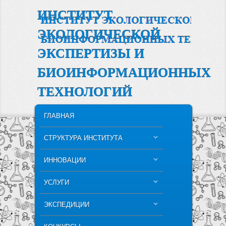
ИНСТИТУТ
ЭКОЛОГИЧЕСКОЙ
ЭКСПЕРТИЗЫ И
БИОИНФОРМАЦИОННЫХ
ТЕХНОЛОГИЙ
MAIN MENU
SKIP TO PRIMARY CONTENT
SKIP TO SECONDARY CONTENT
ГЛАВНАЯ
СТРУКТУРА ИНСТИТУТА
ИННОВАЦИИ
УСЛУГИ
ЭКСПЕДИЦИИ