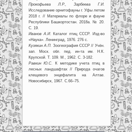
Прокофьева Л.Р., Зарбеева Г.И.
Исследование орнитофауны г. Уфы летом
2018 г. // Материалы по флоре и фауне
Республики Башкортостан. 2018а. № 20.
С. 19.
Иванов А.И
. Каталог птиц СССР. Изд-во
«Наука». Ленинград, 1976. 276 с.
Кузякин А.П
. Зоогеография СССР // Учён.
зап. Моск. обл. пед. ин-та им. Н.К.
Крупской. Т. 109. М., 1962. С. 3-182.
Равкин Ю.С
. К методике учета птиц в
лесных ландшафтах // Природа очагов
клещевого энцефалита на Алтае.
Новосибирск, 1967. С.66–75.