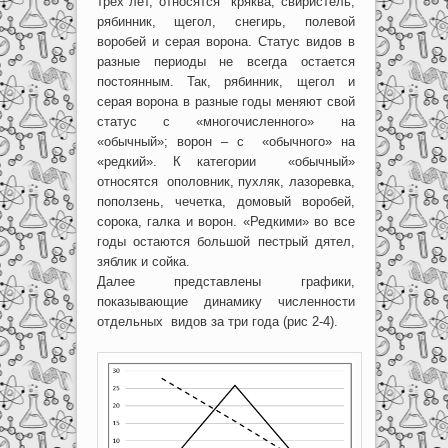
трех лет, относятся кряква, свиристель,
рябинник, щегол, снегирь, полевой
воробей и серая ворона. Статус видов в
разные периоды не всегда остается
постоянным. Так, рябинник, щегол и
серая ворона в разные годы меняют свой
статус с «многочисленного» на
«обычный»; ворон – с «обычного» на
«редкий». К категории «обычный»
относятся ополовник, пухляк, лазоревка,
поползень, чечетка, домовый воробей,
сорока, галка и ворон. «Редкими» во все
годы остаются большой пестрый дятел,
зяблик и сойка.
Далее представлены графики,
показывающие динамику численности
отдельных видов за три года (рис 2-4).