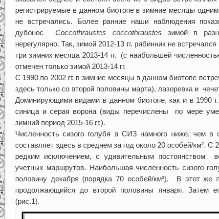
регистрируемые в данном биотопе в зимние месяцы одним
не встречались. Более ранние наши наблюдения пока
дубонос
Coccothraustes coccothraustes
зимой в раз
нерегулярно. Так, зимой 2012-13 гг. рябинник не встречался
три зимних месяца 2013-14 гг. (с наибольшей численность
отмечен только зимой 2013-14 гг.
С 1990 по 2002 гг. в зимние месяцы в данном биотопе встр
здесь только со второй половины марта), лазоревка и чечет
Доминирующими видами в данном биотопе, как и в 1990 г
синица и серая ворона (виды перечислены по мере уме
зимний период 2015-16 гг.).
Численность сизого голубя в СИЗ намного ниже, чем в 
составляет здесь в среднем за год около 20 особей/км². С 2
редким исключением, с удивительным постоянством вс
учетных маршрутов. Наибольшая численность сизого гол
половину декабря (порядка 70 особей/км²). В этот же 
продолжающийся до второй половины января. Затем ег
(рис.1).