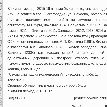
В зимние месяцы 2015-16 гг. нами были проведены исследов
Уфы, а точнее в пос. Нижегородка (ул. Нехаева, Заозерна
являются продолжением работ по изучению качеств
орнитофауны г. Уфы, начатых В.А. Валуевым в 1990 г. (Ва
нами в 2011 г. (Дурягина, 2011, Загорская, 2012, 2013, 2014 и 
Учеты видового и количественного состава птиц проводил
Обилие оценивалось по шкале А.П. Кузякина (1962). Виды 
с каталогом А.И. Иванова (1976). Биотоп определен ана
Валуеву (2008) как массив старой индивидуальной
одноэтажных деревянных построек старого типа с
присутствуют плодовые насаждения, сохраняющие плоды и
калина, яблоня и др.
Результаты наших исследований приведены в табл. 1.
Таблица 1.
Среднее обилие птиц в частном секторе г. Уфы
в зимний период 2015-16 гг.
Вид птицы
Среднее обилие птиц 
Декабрь
Я