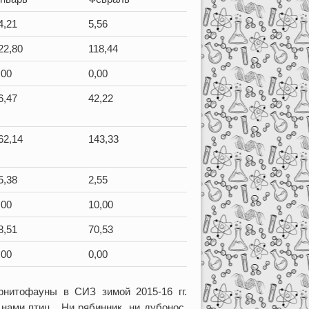
4,21
5,56
22,80
118,44
,00
0,00
6,47
42,22
62,14
143,33
5,38
2,55
,00
10,00
8,51
70,53
,00
0,00
рнитофауны в СИЗ зимой 2015-16 гг.
 нами птиц. Ни рябинник, ни дубонос,