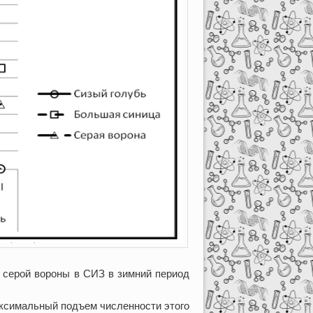
и серой вороны в СИЗ в зимний период
ксимальный подъем численности этого