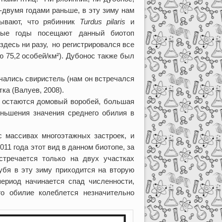
-двумя годами раньше, в эту зиму нам
зывают, что рябинник
Turdus pilaris
и
ные годы посещают данный биотоп
 здесь ни разу, но регистрировался все
ю 75,2 особей/км²). Дубонос также был
ечались свиристель (нам он встречался
ка (Валуев, 2008).
. остаются домовый воробей, большая
ньшения значения среднего обилия в
с массивах многоэтажных застроек, и
011 года этот вид в данном биотопе, за
тречается только на двух участках
убя в эту зиму приходится на вторую
период начинается спад численности,
о обилие колеблется незначительно