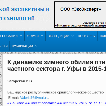
ННОВАЦИИ
УСЛУГИ
ЭКСПЕДИЦИИ
КОНКУРСЫ
НА
ЫЛКИ
ПУБЛИКАЦИИ
К динамике зимнего обилия пти
частного сектора г. Уфы в 2015-1
Загорская В.В.
Башкирское республиканское орнитологическое общество
E-mail:
Valeria76@mail.ru
.
// Башкирский орнитологический вестник. 2016. № 17. С. 3