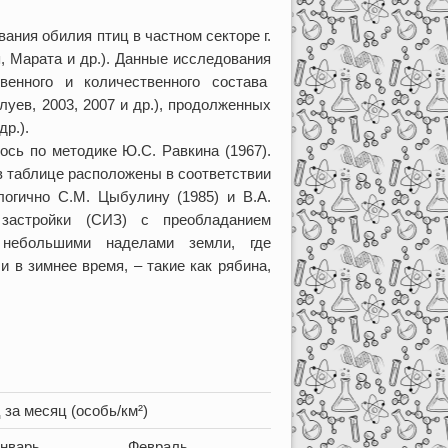
ания обилия птиц в частном секторе г.
я, Марата и др.). Данные исследования
енного и количественного состава
луев, 2003, 2007 и др.), продолженных
др.).
ось по методике Ю.С. Равкина (1967).
в таблице расположены в соответствии
логично С.М. Цыбулину (1985) и В.А.
 застройки (СИЗ) с преобладанием
 небольшими наделами земли, где
 в зимнее время, – такие как рябина,
за месяц (особь/км²)
нварь
Февраль