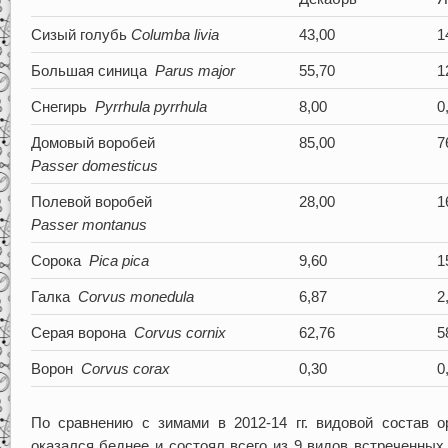
Сизый голубь
Columba livia
43,00
1
Большая синица
Parus major
55,70
1
Снегирь
Pyrrhula pyrrhula
8,00
0
Домовый воробей
85,00
7
Passer domesticus
Полевой воробей
28,00
1
Passer montanus
Сорока
Pica pica
9,60
1
Галка
Corvus monedula
6,87
2
Серая ворона
Corvus cornix
62,76
5
Ворон
Corvus corax
0,30
0
По сравнению с зимами в 2012-14 гг. видовой состав о
оказался беднее и состоял всего из 9 видов встреченных