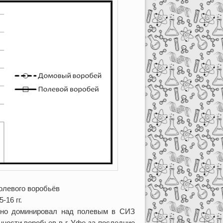
полевого воробьёв
-16 гг.
явно доминировал над полевым в СИЗ
ности воробьев в г. Уфе за последние