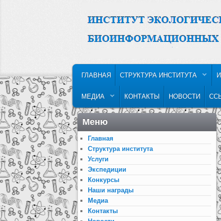
MAIN MENU
SKIP TO PRIMARY CONTENT
SKIP TO SECONDARY CONTENT
ГЛАВНАЯ
СТРУКТУРА ИНСТИТУТА
И
МЕДИА
КОНТАКТЫ
НОВОСТИ
СС
Меню
Главная
Структура института
Услуги
Экспедиции
Конкурсы
Наши награды
Медиа
Контакты