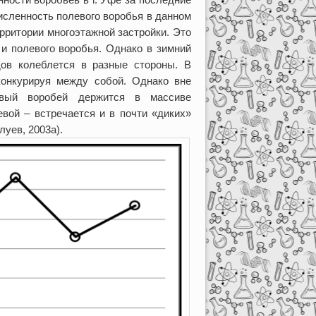
численность полевого воробья в данном
рритории многоэтажной застройки. Это
и полевого воробья. Однако в зимний
дов колеблется в разные стороны. В
конкурируя между собой. Однако вне
мовый воробей держится в массиве
евой – встречается и в почти «диких»
луев, 2003а).