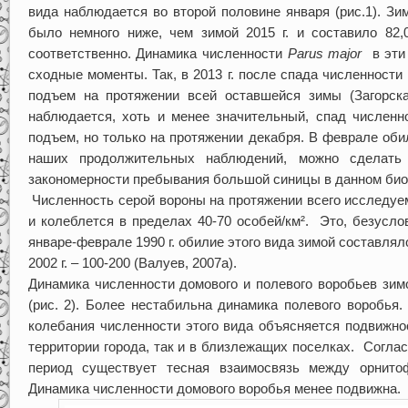
вида наблюдается во второй половине января (рис.1). Зим
было немного ниже, чем зимой 2015 г. и составило 82,0
соответственно. Динамика численности
Parus major
в эти
сходные моменты. Так, в 2013 г. после спада численности
подъем на протяжении всей оставшейся зимы (Загорская
наблюдается, хоть и менее значительный, спад численн
подъем, но только на протяжении декабря. В феврале обил
наших продолжительных наблюдений, можно сделать
закономерности пребывания большой синицы в данном био
Численность серой вороны на протяжении всего исследуе
и колеблется в пределах 40-70 особей/км². Это, безусло
январе-феврале 1990 г. обилие этого вида зимой составляло
2002 г. – 100-200 (Валуев, 2007а).
Динамика численности домового и полевого воробьев зимо
(рис. 2). Более нестабильна динамика полевого воробья. 
колебания численности этого вида объясняется подвижн
территории города, так и в близлежащих поселках. Согласн
период существует тесная взаимосвязь между орнитоф
Динамика численности домового воробья менее подвижна.