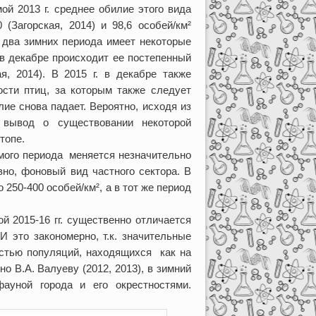
ой 2013 г. среднее обилие этого вида
 (Загорская, 2014) и 98,6 особей/км²
 два зимних периода имеет некоторые
 в декабре происходит ее постепенный
, 2014). В 2015 г. в декабре также
ости птиц, за которым также следует
ие снова падает. Вероятно, исходя из
 вывод о существовании некоторой
топе.
мого периода меняется незначительно
вно, фоновый вид частного сектора. В
 250-400 особей/км², а в тот же период
й 2015-16 гг. существенно отличается
И это закономерно, т.к. значительные
остью популяций, находящихся как на
о В.А. Валуеву (2012, 2013), в зимний
ауной города и его окрестностями.