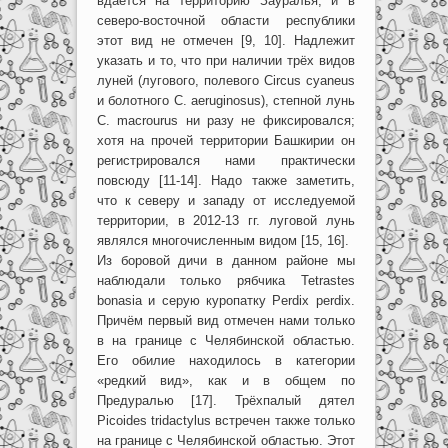
вдаётся на территорию Зауралья, и в
северо-восточной области республики
этот вид не отмечен [9, 10]. Надлежит
указать и то, что при наличии трёх видов
луней (лугового, полевого Circus cyaneus
и болотного C. aeruginosus), степной лунь
C. macrourus ни разу не фиксировался;
хотя на прочей территории Башкирии он
регистрировался нами практически
повсюду [11-14]. Надо также заметить,
что к северу и западу от исследуемой
территории, в 2012-13 гг. луговой лунь
являлся многочисленным видом [15, 16].
Из боровой дичи в данном районе мы
наблюдали только рябчика Tetrastes
bonasia и серую куропатку Perdix perdix.
Причём первый вид отмечен нами только
в на границе с Челябинской областью.
Его обилие находилось в категории
«редкий вид», как и в общем по
Предуралью [17]. Трёхпалый дятел
Picoides tridactylus встречен также только
на границе с Челябинской областью. Этот