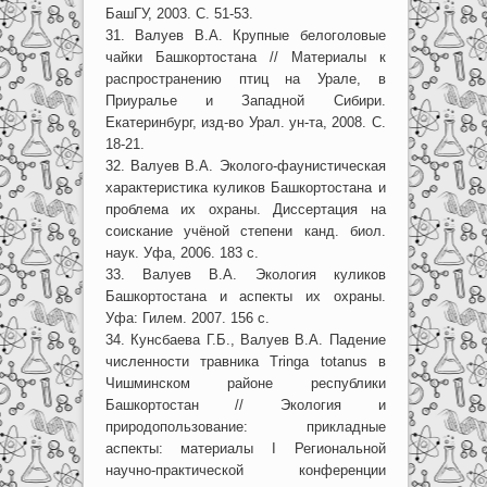
БашГУ, 2003. С. 51-53.
31. Валуев В.А. Крупные белоголовые
чайки Башкортостана // Материалы к
распространению птиц на Урале, в
Приуралье и Западной Сибири.
Екатеринбург, изд-во Урал. ун-та, 2008. С.
18-21.
32. Валуев В.А. Эколого-фаунистическая
характеристика куликов Башкортостана и
проблема их охраны. Диссертация на
соискание учёной степени канд. биол.
наук. Уфа, 2006. 183 с.
33. Валуев В.А. Экология куликов
Башкортостана и аспекты их охраны.
Уфа: Гилем. 2007. 156 с.
34. Кунсбаева Г.Б., Валуев В.А. Падение
численности травника Tringa totanus в
Чишминском районе республики
Башкортостан // Экология и
природопользование: прикладные
аспекты: материалы I Региональной
научно-практической конференции