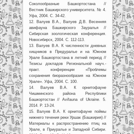
Соколообразные Башкортостана //
Вестник Башкирского университета. № 4.
Уфа, 2004. С. 34-42.
12. Валуев В.А., Валуев Д.В. Весенняя
авифауна Башкирского Зауралья //
Сибирская зоологическая конференция.
Новосибирск, 2004. С. 112-113.
13. Валуев В.А. К численности дневных
хищников в Предуралье и на Южном
Урале Башкортостана в летний период //
Тезисы докладов Региональной науч.-
практ. конференции «Проблемы
сохранения биоразнообразия на Южном
Урале». Уфа, 2004. С. 100.
14. Валуев В.А. К орнитофауне
Чишминского района Республики
Башкортостан // Avifauna of Ukraine. 5.
2014. P. 13-24.
15. Валуев В.А. К орнитофауне поймы
нижнего течения реки Уршак (Башкирия) //
Материалы к распространению птиц на
Урале, в Приуралье и Западной Сибири.