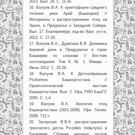
2013. Вып. 18. С. 11-16.
16. Валуев В.А. К орнитофауне среднего
течения реки Арей (Башкирия) //
Материалы к распространению птиц на
Урале, в Приуралье и Западной Сибири.
Вып. 17. Екатеринбург, изд-во Урал. ун-та,
2012. С. 17-20.
17. Валуев В.А., Дурягина В.В. Динамика
боровой дичи в Предуралье и горах
Башкирии по сезонам // Вестник
охотоведения. Том 9, № 1. Январь –
Июнь 2012. С. 25-28.
18. Валуев В.А. К Дятлообразным
Piciformes Башкортостана //
Орнитологический вестник
Башкортостана. Вып. 2. Уфа, РИО БашГУ,
2005. С. 1-4.
19. Валуев В.А. Экология птиц
Башкортостана (1811-2008). Уфа: Гилем,
2008. 712 с.
20. Загорская В.В.К распространению
трехпалого дятла Picoides tridactylus в
Башкирии. Сборник научных трудов