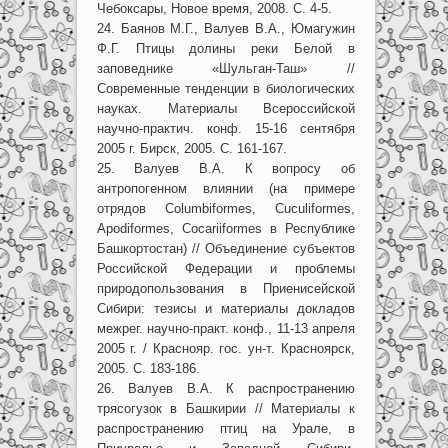
Чебоксары, Новое время, 2008. С. 4-5.
24. Баянов М.Г., Валуев В.А., Юмагужин
Ф.Г. Птицы долины реки Белой в
заповеднике «Шульган-Таш» //
Современные тенденции в биологических
науках. Материалы Всероссийской
научно-практич. конф. 15-16 сентября
2005 г. Бирск, 2005. С. 161-167.
25. Валуев В.А. К вопросу об
антропогенном влиянии (на примере
отрядов Columbiformes, Cuculiformes,
Apodiformes, Cocariiformes в Республике
Башкортостан) // Объединение субъектов
Российской Федерации и проблемы
природопользования в Приенисейской
Сибири: тезисы и материалы докладов
межрег. научно-практ. конф., 11-13 апреля
2005 г. / Краснояр. гос. ун-т. Красноярск,
2005. С. 183-186.
26. Валуев В.А. К распространению
трясогузок в Башкирии // Материалы к
распространению птиц на Урале, в