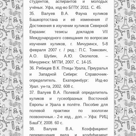
студентов, аспирантов и молодых
учёных. Уфа, изд-во БГПУ, 2011. С. 45.
35. Валуев В.А. Фауна куликов
Башкортостана и её изменения //
Достижения в изучении куликов Северной
Евразии: тезисы докладов VII
Международного совещания по вопросам
изучения куликов, г. Мичуринск, 5-8
февраля 2007 г. / ред.: П.С. Томкович,
А.О. Шубин, А.Ю. Околелов. –
Мичуринск: МГПИ, 2007. С. 14-15.
36. Рябицев В.К. Птицы Урала, Приуралья
и Западной Сибири: Справочник-
определитель. Екатеринбург: Изд-во
Урал. ун-та, 2002. 608 с.
37. Валуев В.А. Полевой определитель
куликов и гусеобразных Восточной
Европы и Урала в полёте. Пособие для
полевой практики по зоологии
позвоночных.- 2-е изд., доп. – Уфа: РИЦ
БашГУ, 2008. 60 с.
38. Валуев В.А. Коэффициент
перемещения вида и коэффициент