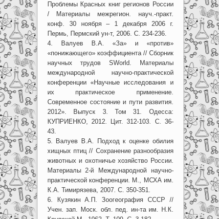
Проблемы Красных книг регионов России
/ Материалы межрегион. науч.-практ.
конф. 30 ноября – 1 декабря 2006 г.
Пермь, Пермский ун-т, 2006. C. 234-236.
4. Валуев В.А. «За» и «против»
«понижающего» коэффициента // Сборник
научных трудов SWorld. Материалы
международной научно-практической
конференции «Научные исследования и
их практическое применение.
Современное состояние и пути развития.
2012». Выпуск 3. Том 31. Одесса:
КУПРИЕНКО, 2012. Цит. 312-103. С. 36-
43.
5. Валуев В.А. Подход к оценке обилия
хищных птиц // Сохранение разнообразия
животных и охотничье хозяйство России.
Материалы 2-й Международной научно-
практической конференции. М., МСХА им.
К.А. Тимирязева, 2007. С. 350-351.
6. Кузякин А.П. Зоогеография СССР //
Учен. зап. Моск. обл. пед. ин-та им. Н.К.