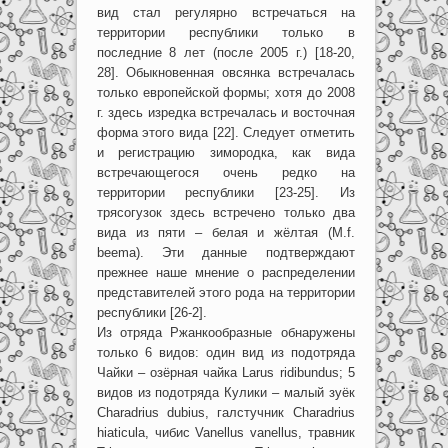
вид стал регулярно встречаться на
территории республики только в
последние 8 лет (после 2005 г.) [18-20,
28]. Обыкновенная овсянка встречалась
только европейской формы; хотя до 2008
г. здесь изредка встречалась и восточная
форма этого вида [22]. Следует отметить
и регистрацию зимородка, как вида
встречающегося очень редко на
территории республики [23-25]. Из
трясогузок здесь встречено только два
вида из пяти – белая и жёлтая (M.f.
beema). Эти данные подтверждают
прежнее наше мнение о распределении
представителей этого рода на территории
республики [26-2].
Из отряда Ржанкообразные обнаружены
только 6 видов: один вид из подотряда
Чайки – озёрная чайка Larus ridibundus; 5
видов из подотряда Кулики – малый зуёк
Charadrius dubius, галстучник Сharadrius
hiaticula, чибис Vanellus vanellus, травник