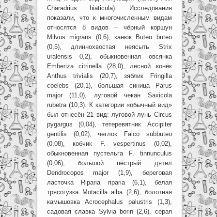
Charadrius hiaticula). Исследования
показали, что к многочисленным видам
относятся 8 видов – чёрный коршун
Milvus migrans (0,6), канюк Buteo buteo
(0,5), длиннохвостая неясыть Strix
uralensis 0,2), обыкновенная овсянка
Emberiza citrinella (28,0), лесной конёк
Anthus trivialis (20,7), зяблик Fringilla
coelebs (20,1), большая синица Parus
major (11,0), луговой чекан Saxicola
rubetra (10,3). К категории «обычный вид»
был отнесён 21 вид: луговой лунь Circus
pygargus (0,04), тетеревятник Accipiter
gentilis (0,02), чеглок Falco subbuteo
(0,08), кобчик F. vespertinus (0,02),
обыкновенная пустельга F. tinnunculus
(0,06), большой пёстрый дятел
Dendrocopos major (1,9), береговая
ласточка Riparia riparia (6,1), белая
трясогузка Motacilla alba (2,6), болотная
камышовка Acrocephalus palustris (1,3),
садовая славка Sylvia borin (2,6), серая