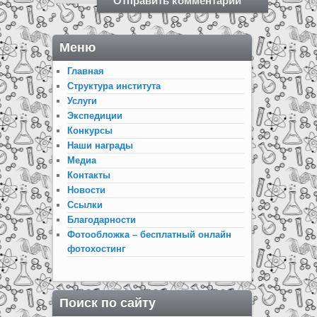
Меню
Главная
Структура института
Услуги
Экспедиции
Конкурсы
Наши награды
Медиа
Контакты
Новости
Ссылки
Благодарности
Фотообложка – бесплатный онлайн
фотохостинг
Поиск по сайту