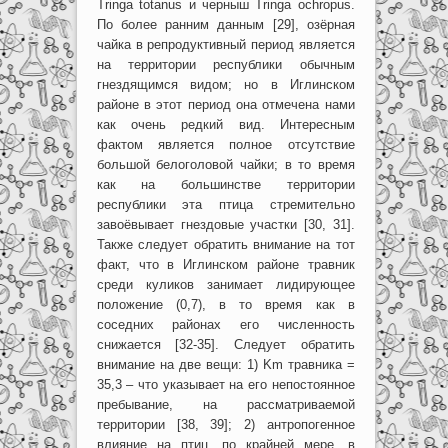
Tringa totanus и черныш Tringa ochropus.
По более ранним данным [29], озёрная
чайка в репродуктивный период является
на территории республики обычным
гнездящимся видом; но в Иглинском
районе в этот период она отмечена нами
как очень редкий вид. Интересным
фактом является полное отсутствие
большой белоголовой чайки; в то время
как на большинстве территории
республики эта птица стремительно
завоёвывает гнездовые участки [30, 31].
Также следует обратить внимание на тот
факт, что в Иглинском районе травник
среди куликов занимает лидирующее
положение (0,7), в то время как в
соседних районах его численность
снижается [32-35]. Следует обратить
внимание на две вещи: 1) Km травника =
35,3 – что указывает на его непостоянное
пребывание, на рассматриваемой
территории [38, 39]; 2) антропогенное
влияние на птиц, по крайней мере, в