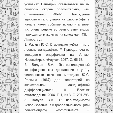
условиях Башкирии сказывается на их
биологии скорее положительно, чем
отрицательно [40-42]. Нахождение
здорового галстучника на широте Уфы в
начале июля событие исключительное,
т.к. очень редкие встречи с этим видом
приходятся максимум на конец мая [43].
Литература
1. Равкин Ю.С. К методике учёта птиц в
лесных ландшафтах // Природа очагов
клещевого энцефалита на Алтае.
Новосибирск, «Наука», 1967. С. 66-75.
2. Валуев В.А. Экстраполяционный
коэффициент как дополнение к учёту
численности птиц по методике Ю.С.
Равкина (1967) для территорий со
значительной ландшафтной
дифференциацией // Вестник
охотоведения. 2004. Т. 1, № 3. С. 291-293.
3. Валуев В.А. О необходимости
использования экстраполяционного (или
понижающего) коэффициента //