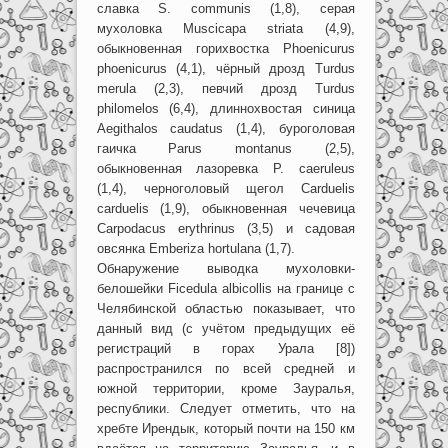
славка S. communis (1,8), серая
мухоловка Muscicapa striata (4,9),
обыкновенная горихвостка Phoenicurus
phoenicurus (4,1), чёрный дрозд Turdus
merula (2,3), певчий дрозд Turdus
philomelos (6,4), длиннохвостая синица
Aegithalos caudatus (1,4), буроголовая
гаичка Parus montanus (2,5),
обыкновенная лазоревка P. caeruleus
(1,4), черноголовый щегол Carduelis
carduelis (1,9), обыкновенная чечевица
Carpodacus erythrinus (3,5) и садовая
овсянка Emberiza hortulana (1,7).
Обнаружение выводка мухоловки-
белошейки Ficedula albicollis на границе с
Челябинской областью показывает, что
данный вид (с учётом предыдущих её
регистраций в горах Урала [8])
распространился по всей средней и
южной территории, кроме Зауралья,
республики. Следует отметить, что на
хребте Ирендык, который почти на 150 км