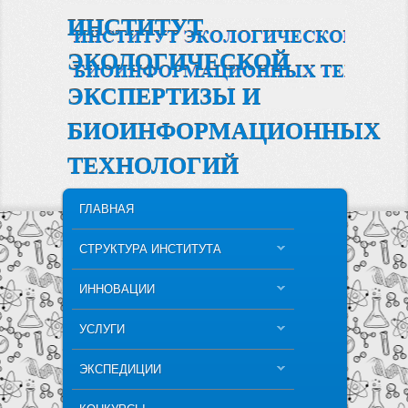
ИНСТИТУТ
ЭКОЛОГИЧЕСКОЙ
ЭКСПЕРТИЗЫ И
БИОИНФОРМАЦИОННЫХ
ТЕХНОЛОГИЙ
MAIN MENU
SKIP TO PRIMARY CONTENT
SKIP TO SECONDARY CONTENT
ГЛАВНАЯ
СТРУКТУРА ИНСТИТУТА
ИННОВАЦИИ
УСЛУГИ
ЭКСПЕДИЦИИ