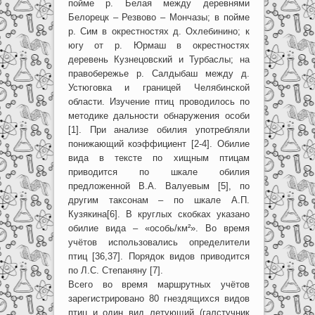
пойме р. Белая между деревнями
Белорецк – Резвово – Мончазы; в пойме
р. Сим в окрестностях д. Охлебинино; к
югу от р. Юрмаш в окрестностях
деревень Кузнецовский и Турбаслы; на
правобережье р. Салдыбаш между д.
Устюговка и границей Челябинской
области. Изучение птиц проводилось по
методике дальности обнаружения особи
[1]. При анализе обилия употребляли
понижающий коэффициент [2-4]. Обилие
вида в тексте по хищным птицам
приводится по шкале обилия
предложенной В.А. Валуевым [5], по
другим таксонам – по шкале А.П.
Кузякина[6]. В круглых скобках указано
обилие вида – «особь/км²». Во время
учётов использовались определители
птиц [36,37]. Порядок видов приводится
по Л.С. Степаняну [7].
Всего во время маршрутных учётов
зарегистрировано 80 гнездящихся видов
птиц и один вид летующий (галстучник