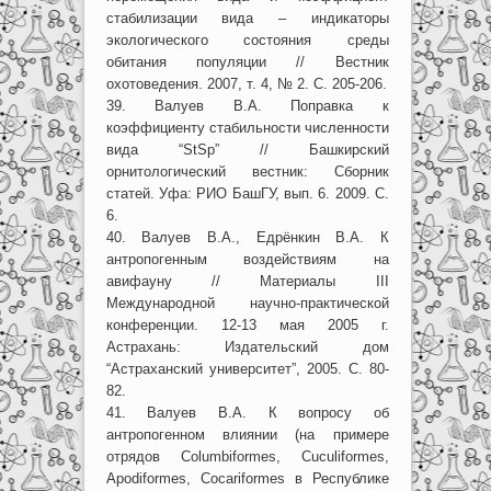
стабилизации вида – индикаторы
экологического состояния среды
обитания популяции // Вестник
охотоведения. 2007, т. 4, № 2. С. 205-206.
39. Валуев В.А. Поправка к
коэффициенту стабильности численности
вида “StSp” // Башкирский
орнитологический вестник: Сборник
статей. Уфа: РИО БашГУ, вып. 6. 2009. С.
6.
40. Валуев В.А., Едрёнкин В.А. К
антропогенным воздействиям на
авифауну // Материалы III
Международной научно-практической
конференции. 12-13 мая 2005 г.
Астрахань: Издательский дом
“Астраханский университет”, 2005. С. 80-
82.
41. Валуев В.А. К вопросу об
антропогенном влиянии (на примере
отрядов Columbiformes, Cuculiformes,
Apodiformes, Cocariformes в Республике