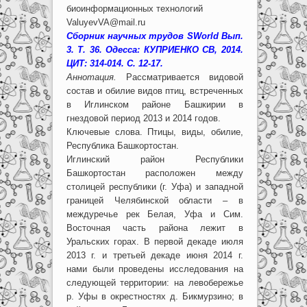
биоинформационных технологий
ValuyevVA@mail.ru
Сборник научных трудов SWorld Вып.
3. Т. 36. Одесса: КУПРИЕНКО СВ, 2014.
ЦИТ: 314-014. С. 12-17.
Аннотация.
Рассматривается видовой
состав и обилие видов птиц, встреченных
в Иглинском районе Башкирии в
гнездовой период 2013 и 2014 годов.
Ключевые слова. Птицы, виды, обилие,
Республика Башкортостан.
Иглинский район Республики
Башкортостан расположен между
столицей республики (г. Уфа) и западной
границей Челябинской области – в
междуречье рек Белая, Уфа и Сим.
Восточная часть района лежит в
Уральских горах. В первой декаде июля
2013 г. и третьей декаде июня 2014 г.
нами были проведены исследования на
следующей территории: на левобережье
р. Уфы в окрестностях д. Бикмурзино; в