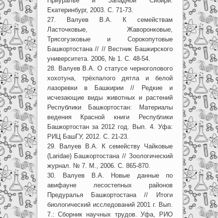
Приуралье и Западной Сибири.
Екатеринбург, 2003. С. 71-73.
27. Валуев В.А. К семействам
Ласточковые, Жаворонковые,
Трясогузковые и Сорокопутовые
Башкортостана // // Вестник Башкирского
университета. 2006, № 1. С. 48-54.
28. Валуев В.А. О статусе черноголового
хохотуна, трёхпалого дятла и белой
лазоревки в Башкирии // Редкие и
исчезающие виды животных и растений
Республики Башкортостан: Материалы
ведения Красной книги Республики
Башкортостан за 2012 год. Вып. 4. Уфа:
РИЦ БашГУ, 2012. С. 21-23.
29. Валуев В.А. К семейству Чайковые
(Laridae) Башкортостана // Зоологический
журнал. № 7. М., 2006. С. 865-870.
30. Валуев В.А. Новые данные по
авифауне лесостепных районов
Предуралья Башкортостана // Итоги
биологический исследований 2001 г. Вып.
7.: Сборник научных трудов. Уфа, РИО