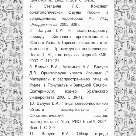
Крупской М., 1962. Т. 109. С. 3-182.
7. Степанян Л.С. Конспект
орнитологической фауны России и
сопредельных территорий. М.: ИКЦ
«Академкнига», 2003. 808 с.
8. Валуев В.А. К послегнездовому
периоду пойменного орнитокомплекса
Южного Урала // Горные экосистемы и их
компоненты: Тр. междунар. конференции.
Часть 1. М., т-во научных изданий КМК,
2007. С. 119-121.
9. Валуев В.А., Артемьев А.И., Валуев
Д.В. Орнитофауна хребта Ирендык //
Материалы к распространению птиц на
Урале, в Приуралье и Западной Сибири.
Екатеринбург, изд-во Уральского
университета, 2006. С. 39-41.
10. Валуев В.А. Птицы северо-восточной
области Башкортостана //
Орнитологический вестник
Башкортостана. Уфа, РИО БашГУ, 2004.
Вып. 1. С. 2-9.
11. Валуев В.А. Обзор отряда