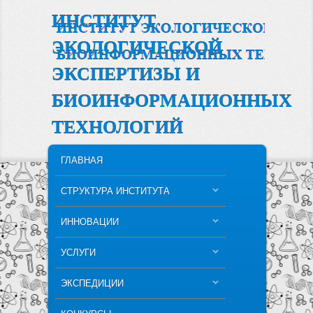
ИНСТИТУТ
ЭКОЛОГИЧЕСКОЙ
ЭКСПЕРТИЗЫ И
БИОИНФОРМАЦИОННЫХ
ТЕХНОЛОГИЙ
MAIN MENU
SKIP TO PRIMARY CONTENT
SKIP TO SECONDARY CONTENT
ГЛАВНАЯ
СТРУКТУРА ИНСТИТУТА
ИННОВАЦИИ
УСЛУГИ
ЭКСПЕДИЦИИ