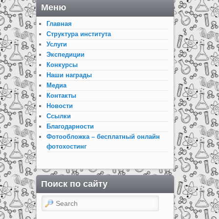
Меню
Главная
Структура института
Услуги
Экспедиции
Конкурсы
Наши награды
Медиа
Контакты
Новости
Ссылки
Благодарности
Фотообложка – бесплатный онлайн
фотохостинг
Поиск по сайту
Search