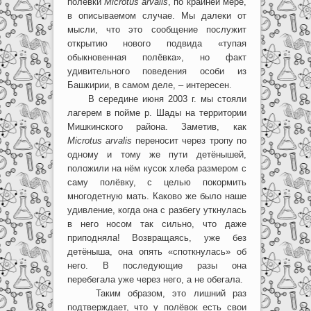
полёвки
Microtus arvalis
, по крайней мере,
в описываемом случае. Мы далеки от
мысли, что это сообщение послужит
открытию нового подвида «тупая
обыкновенная полёвка», но факт
удивительного поведения особи из
Башкирии, в самом деле, – интересен.
В середине июня 2003 г. мы стояли
лагерем в пойме р. Шады на территории
Мишкинского района. Заметив, как
Microtus arvalis
переносит через тропу по
одному и тому же пути детёнышей,
положили на нём кусок хлеба размером с
саму полёвку, с целью покормить
многодетную мать. Каково же было наше
удивление, когда она с разбегу уткнулась
в него носом так сильно, что даже
приподняла! Возвращаясь, уже без
детёныша, она опять «споткнулась» об
него. В последующие разы она
перебегала уже через него, а не обегала.
Таким образом, это лишний раз
подтверждает, что у полёвок есть свои