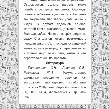
Оказывается, мелкие грызуны могут
погибать от крика человека. Однажды
полёвка забежала в дом автора. Его жена
так закричала, что зверёк упал на бок и
издох. В другом подобном случае,
жертвой крика оказалась домовая мышь
Mus musculus
. Но этот зверёк издох не
сразу. Сначала он потерял возможность
передвигаться. Сел посреди освещенной
комнаты, уткнув морду в передние лапы;
и только мнут через пять, жизнь в нём
перестала функционировать.
Литература
Пантелеева С.Н., Левенец Я.В.,
Резникова Ж.И..
Факультативное
охотничье поведение грызунов как
возможная эволюционно стабильная
стратегия // Журнал общей биологии. Том
80, 2019. № 4, Июль-август • Стр. 286–
296.