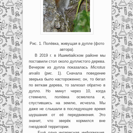
Рис. 1. Полёвка, живущая в дупле (фото
автора).
В 2019 г. в Ишимбайском районе мы
поставили стол около дуплистого дерева.
Вечером из дупла показалась
Microtus
arvalis
(рис. 1). Сначала поведение
зверька было настороженно; он, то бегал
по веткам дерева, то залезал обратно в
дупло. Но минут через 10, когда
стемнело, полёвка осмелела и,
спустившись на землю, исчезла. Мы
даже не слышали в последующее время
шуршания от её передвижения. Это
значит, что зверёк кормился вне
гнездовой территории.
Ещё одна интересная информация.