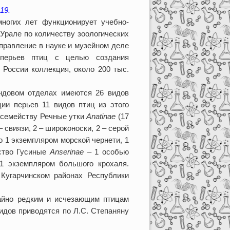
19.
огих лет функционирует учебно-
 Урале по количеству зоологических
правление в науке и музейном деле
 перьев птиц с целью создания
 России коллекция, около 200 тыс.
ндовом отделах имеются 26 видов
ии перьев 11 видов птиц из этого
одсемейству Речные утки
Anatinae
(17
– свиязи, 2 – широконоски, 2 – серой
 1 экземпляром морской чернети, 1
йство Гусиные
Anserinae
– 1 особью
 экземпляром большого крохаля.
Кугарчинском районах Республики
айно редким и исчезающим птицам
видов приводятся по Л.С. Степаняну