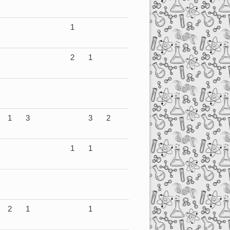
1
2
1
1
3
3
2
1
1
2
1
1