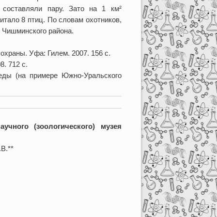
 составляли пару. Зато на 1 км²
тало 8 птиц. По словам охотников,
х Чишминского района.
охраны. Уфа: Гилем. 2007. 156 с.
. 712 с.
еды (на примере Южно-Уральского
учного (зоологического) музея
.В.**