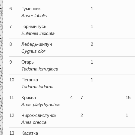
6
Гуменник
1
Anser fabalis
7
Горный гусь
1
Eulabeia indicuta
8
Лебедь-шипун
2
Cygnus
olor
9
Огарь
1
Tadorna
ferruginea
10
Пеганка
1
Tadorna
tadorna
11
Кряква
4
7
15
Anas platyrhynchos
12
Чирок-свистунок
2
1
Anas crecca
13
Касатка