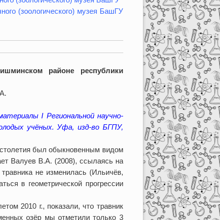
ного (зоологического) музея БашГУ
Чишминском районе республики
А.
 материалы I Региональной научно-
лодых учёных. Уфа, изд-во БГПУ,
 столетия был обыкновенным видом
ет Валуев В.А. (2008), ссылаясь на
ь травника не изменилась (Ильичёв,
жаться в геометрической прогрессии
м 2010 г., показали, что травник
менных озёр мы отметили только 3