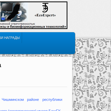
ШИ НАГРАДЫ
а
в Чишминском районе республики
ного (зоологического) музея БашГУ