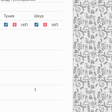
Тушек
Шкур
Н/П
Н/П
1