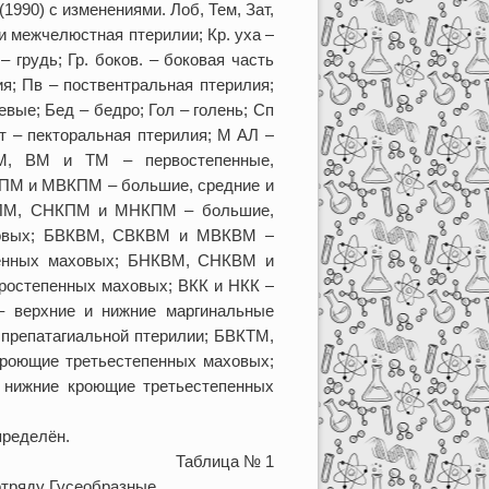
990) с изменениями. Лоб, Тем, Зат,
и межчелюстная птерилии; Кр. уха –
 грудь; Гр. боков. – боковая часть
ия; Пв – поствентральная птерилия;
вые; Бед – бедро; Гол – голень; Сп
т – пекторальная птерилия; М АЛ –
М, ВМ и ТМ – первостепенные,
КПМ и МВКПМ – большие, средние и
КПМ, СНКПМ и МНКПМ – большие,
ховых; БВКВМ, СВКВМ и МВКВМ –
пенных маховых; БНКВМ, СНКВМ и
ростепенных маховых; ВКК и НКК –
 верхние и нижние маргинальные
препатагиальной птерилии; БВКТМ,
роющие третьестепенных маховых;
нижние кроющие третьестепенных
пределён.
Таблица № 1
отряду Гусеобразные