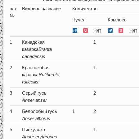
п/п
Видовое название
Количество
№
Чучел
Крыльев
Н/П
Н/П
1
Канадская
1
казарка
Branta
с
anadensis
2
Краснозобая
1
казарка
Rufibrenta
ruficollis
3
Серый гусь
2
Anser anser
4
Белолобый гусь
1
2
Anser alborus
5
Пискулька
1
Anser erythropus