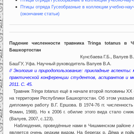
Птицы отряда Гусеобразные в коллекции учебно-науч
(окончание статьи)
Падение численности травника Tringa totanus в 
Башкортостан
Кунсбаева Г.Б., Валуев В.
БашГУ, Уфа. Научный руководитель Валуев В.А.
// Экология и природопользование: прикладные аспекты:
практической конференции студентов, аспирантов и мо
2011. С. 45.
Травник
Tringa totanus
ещё в начале второй половины XX
на территории Республики Башкортостан. Об этом указыва
дипломную работу В.Г. Ершова. В 1974-76 гг. численност
Фомин, 1988). Но к 2006 г. обилие этого вида стало сни
(Валуев, 2007, с.123).
Наблюдения, проведённые нами в Чишминском районе лето
является очень редким видом. На берегах р. Дёма и пой