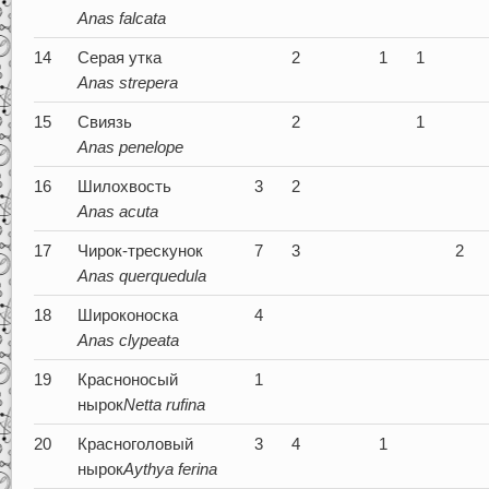
Anas falcata
14
Серая утка
2
1
1
Anas strepera
15
Свиязь
2
1
Anas
penelope
16
Шилохвость
3
2
Anas acuta
17
Чирок-трескунок
7
3
2
Anas querquedula
18
Широконоска
4
Anas clypeata
19
Красноносый
1
нырок
Netta rufina
20
Красноголовый
3
4
1
нырок
Aythya ferina