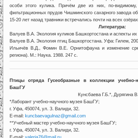
особи этого кулика. Причём две из них, по-видимому,
фильтрационных прудов Чишминского сахарного завода оби
15-20 лет назад травники встречались почти на всех озёра
Литература:
Валуев В.А. Экология куликов Башкортостана и аспекты их 
Валуев В.А. Экология птиц Башкортостана. Уфа: Гилем, 2008
Ильичёв В.Д., Фомин В.Е. Орнитофауна и изменение ср
региона). М.: Наука. 1988. 247 с.
Птицы отряда Гусеобразные в коллекции учебно-на
БашГУ
Кунсбаева Г.Б.*, Дурягина В
*Лаборант учебно-научного музея БашГУ;
г. Уфа, 450074, ул. З. Валиди, 32.
E-mail:
kuncbaevagulnaz@gmail.com
**Учебный мастер учебно-научного музея БашГУ;
г. Уфа, 450074, ул. З. Валиди, 32.
E-mail:
valeria76@mail.ru