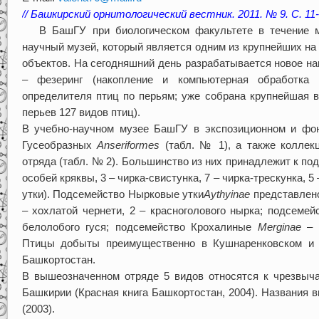
// Башкирский орнитологический вестник. 2011. № 9. С. 11-
В БашГУ при биологическом факультете в течение мн
научный музей, который является одним из крупнейших на
объектов. На сегодняшний день разрабатывается новое на
– фезеринг (накопление и компьютерная обработка
определителя птиц по перьям; уже собрана крупнейшая в
перьев 127 видов птиц).
В учебно-научном музее БашГУ в экспозиционном и фо
Гусеобразных
Anseriformes
(табл. № 1), а также коллекц
отряда (табл. № 2). Большинство из них принадлежит к п
особей кряквы, 3 – чирка-свистунка, 7 – чирка-трескунка, 5 
утки). Подсемейство Нырковые утки
Aythyinae
представлено
– хохлатой чернети, 2 – красноголового нырка; подсеме
белолобого гуся; подсемейство Крохалиные
Merginae
– 1
Птицы добыты преимущественно в Кушнаренковском и 
Башкортостан.
В вышеозначенном отряде 5 видов относятся к чрезвыч
Башкирии (Красная книга Башкортостан, 2004). Названия 
(2003).