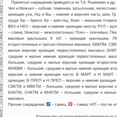
Принятые сокращения приводятся по Т.А. Рымкевич и др. (1
Чел и Межчел – лобная, теменная, затылочная, челюстная 
кроющие уха, Нш и Вш – нижняя и верхняя часть шеи; Гр –
груди; Бр – брюхо; Кр – крестец; Анал – анальная птерил
ВКХ и НКХ – верхние и нижние кроющие хвоста; РУЛ – руле
– спина; Межлоп – межлопаточные; Плеч – плечевые; Пек
маховые крылышка; К АЛ – кроющие крылышка; П
второстепенные и третьестепенные маховые; БВКПМ, СВ
малые верхние кроющие первостепенных маховых; БН
средние и малые нижние кроющие первостепенных ма
большие, средние и малые верхние кроющие второсте
МНКВМ – большие, средние и малые нижние кроющие вто
верхние и нижние кроющие кисти; В МАРГ и Н МАРГ –
кроющие; В ПРЕП и Н ПРЕП – верхние и нижние кроющие 
СВКТМ и МВКТМ – большие, средние и малые верхние к
БНКТМ, СНКТМ и МНКТМ – большие, средние и малые 
маховых.
Прочие сокращения:
– самец,
– самка, Н/П – пол не о
Количество экспозиционного материала по 