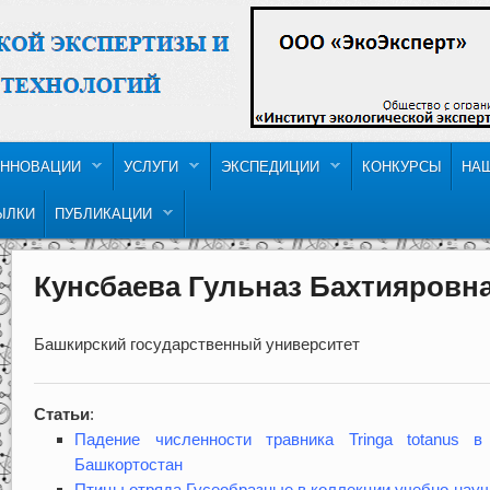
ННОВАЦИИ
УСЛУГИ
ЭКСПЕДИЦИИ
КОНКУРСЫ
НА
ЫЛКИ
ПУБЛИКАЦИИ
Кунсбаева Гульназ Бахтияровн
Башкирский государственный университет
Статьи
:
Падение численности травника Tringa totanus 
Башкортостан
Птицы отряда Гусеобразные в коллекции учебно-науч