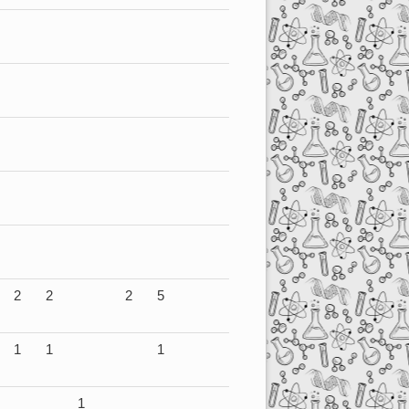
2
2
2
5
1
1
1
1