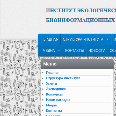
MAIN MENU
SKIP TO PRIMARY CONTENT
SKIP TO SECONDARY CONTENT
ГЛАВНАЯ
СТРУКТУРА ИНСТИТУТА
И
МЕДИА
КОНТАКТЫ
НОВОСТИ
СС
Меню
Главная
Структура института
Услуги
Экспедиции
Конкурсы
Наши награды
Медиа
Контакты