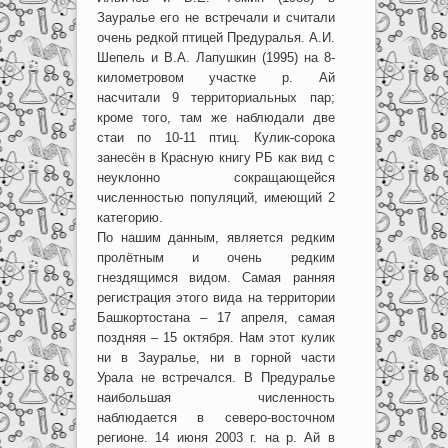
Зауралье его не встречали и считали
очень редкой птицей Предуралья. А.И.
Шепель и В.А. Лапушкин (1995) на 8-
километровом участке р. Ай
насчитали 9 территориальных пар;
кроме того, там же наблюдали две
стаи по 10-11 птиц. Кулик-сорока
занесён в Красную книгу РБ как вид с
неуклонно сокращающейся
численностью популяций, имеющий 2
категорию.
По нашим данным, является редким
пролётным и очень редким
гнездящимся видом. Самая ранняя
регистрация этого вида на территории
Башкортостана – 17 апреля, самая
поздняя – 15 октября. Нам этот кулик
ни в Зауралье, ни в горной части
Урала не встречался. В Предуралье
наибольшая численность
наблюдается в северо-восточном
регионе. 14 июня 2003 г. на р. Ай в