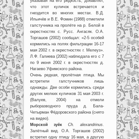
указывая на его редкость, добавлял,
что этот куличок встречается и
гнездится во многих местах. В.Д.
Ильичёв и В.Е. Фомин (1988) отметили
галстучника на пролёте на р. Белой в
окрестностях с. Русс. Ангасяк. О.А.
Торгашов (2002) сообщал: «2-5 особей
кормились на полях фильтрации 16-17
мая 2002 г. в окрестностях г. Мелеуз».
Л.Ф. Галиева (2002) наблюдала его с 7
по 9 июня 2002 г. в окрестностях д.
Нагаево Уфимского района.
Очень редкая, пролётная птица. Мы
встретили галстучников лишь
однажды. Две особи кормились среди
других мелких куличков 31 мая 2003 г.
(Валуев, 2004) на отмели
рыборазводного пруда д. Бала-
Четырман Фёдоровского района (снято
на видео).
Морской зуёк
Ch. alexandrinus
.
Залётный вид. О.А. Торгашов (2002)
встретил одну птицу 16 мая, а другую