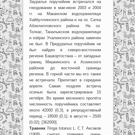
Зауралье поручейник встречался на
гнездовании в мае-июне 2003 и 2004
гг. на Маканском водохранилище
Хайбуллинского района и на оз. Сатка
Абзелилловского района. На оз.
Толкас, Таналыкском водохранилище
и озёрах Учалинского района замечен
не был. В Предуралье поручейник не
был найден в северо-восточном
регионе Башкортостана – от западных
границ Мишкинского и Аскинского
районов до восточной границы
региона. В горной части мы его также
не встречали. Прилетает в середине
апреля. Самая поздняя встреча
осенью была зарегистрирована 15
октября. Во время весеннего пролёта
численность поручейника составляет
около 42000 (0,3); в репродуктивный
период – 18500 (0,1); в августе – 2500
(0,02); [362000].
Травник
Tringa totanus
L. С.Т. Аксаков
(1908) считал травника очень