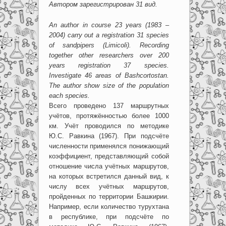
Автором зарегистрирован 31 вид.
An author in course 23 years (1983 –
2004) carry out a registration 31 species
of sandpipers (Limicoli). Recording
together other researchers over 200
years registration 37 species.
Investigate 46 areas of Bashcortostan.
The author show size of the population
each species.
Всего проведено 137 маршрутных
учётов, протяжённостью более 1000
км. Учёт проводился по методике
Ю.С. Равкина (1967). При подсчёте
численности применялся понижающий
коэффициент, представляющий собой
отношение числа учётных маршрутов,
на которых встретился данный вид, к
числу всех учётных маршрутов,
пройденных по территории Башкирии.
Например, если количество турухтана
в республике, при подсчёте по