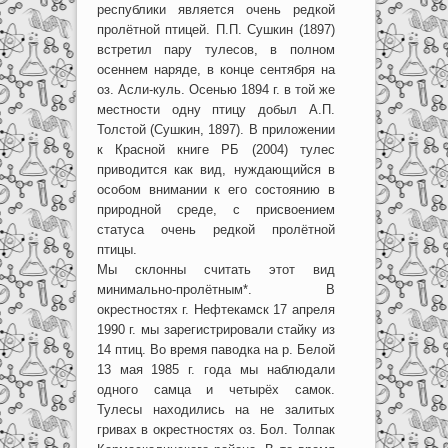
республики является очень редкой
пролётной птицей. П.П. Сушкин (1897)
встретил пару тулесов, в полном
осеннем наряде, в конце сентября на
оз. Асли-куль. Осенью 1894 г. в той же
местности одну птицу добыл А.П.
Толстой (Сушкин, 1897). В приложении
к Красной книге РБ (2004) тулес
приводится как вид, нуждающийся в
особом внимании к его состоянию в
природной среде, с присвоением
статуса очень редкой пролётной
птицы.
Мы склонны считать этот вид
минимально-пролётным*. В
окрестностях г. Нефтекамск 17 апреля
1990 г. мы зарегистрировали стайку из
14 птиц. Во время паводка на р. Белой
13 мая 1985 г. года мы наблюдали
одного самца и четырёх самок.
Тулесы находились на не залитых
гривах в окрестностях оз. Бол. Толпак