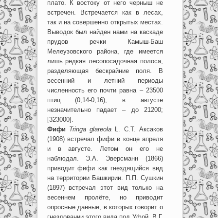
плато. К востоку от него черныш не
встречен. Встречается как в лесах,
так и на совершенно открытых местах.
Выводок был найден нами на каскаде
прудов речки Камыш-Баш
Мелеузовского района, где имеется
лишь редкая лесопосадочная полоса,
разделяющая бескрайние поля. В
весенний и летний периоды
численность его почти равна – 23500
птиц (0,14-0,16); в августе
незначительно падает – до 21200;
[323000].
Фифи
Tringa glareola
L. С.Т. Аксаков
(1908) встречал фифи в конце апреля
и в августе. Летом он его не
наблюдал. Э.А. Эверсманн (1866)
приводит фифи как гнездящийся вид
на территории Башкирии. П.П. Сушкин
(1897) встречал этот вид только на
весеннем пролёте, но приводит
опросные данные, в которых говорит о
гнездовании этого вида под Уфой. В.Г.