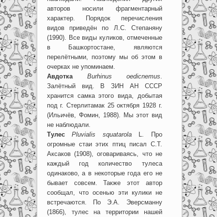
авторов носили фрагментарный
характер. Порядок перечисления
видов приведён по Л.С. Степаняну
(1990). Все виды куликов, отмеченные
в Башкортостане, являются
перелётными, поэтому мы об этом в
очерках не упоминаем.
Авдотка
Burhinus oedicnemus
.
Залётный вид. В ЗИН АН СССР
хранится самка этого вида, добытая
под г. Стерлитамак 25 октября 1928 г.
(Ильичёв, Фомин, 1988). Мы этот вид
не наблюдали.
Тулес
Pluvialis squatarola
L. Про
огромные стаи этих птиц писал С.Т.
Аксаков (1908), оговариваясь, что не
каждый год количество тулеса
одинаково, а в некоторые года его не
бывает совсем. Также этот автор
сообщал, что осенью эти кулики не
встречаются. По Э.А. Эверсманну
(1866), тулес на территории нашей