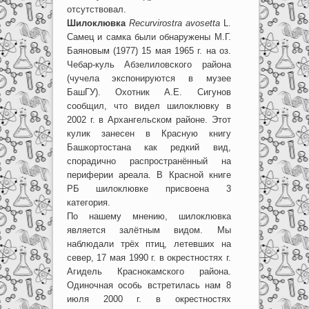
отсутствовал.
Шилоклювка
Recurvirostra avosetta
L.
Самец и самка были обнаружены М.Г.
Баяновым (1977) 15 мая 1965 г. на оз.
Чебар-куль Абзелиловского района
(чучела экспонируются в музее
БашГУ). Охотник А.Е. Сигунов
сообщил, что видел шилоклювку в
2002 г. в Архангельском районе. Этот
кулик занесен в Красную книгу
Башкортостана как редкий вид,
спорадично распространённый на
периферии ареала. В Красной книге
РБ шилоклювке присвоена 3
категория.
По нашему мнению, шилоклювка
является залётным видом. Мы
наблюдали трёх птиц, летевших на
север, 17 мая 1990 г. в окрестностях г.
Агидель Краснокамского района.
Одиночная особь встретилась нам 8
июля 2000 г. в окрестностях