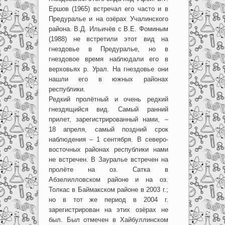
Ершов (1965) встречал его часто и в
Предуралье и на озёрах Учалинского
района. В.Д. Ильичёв с В.Е. Фоминым
(1988) не встретили этот вид на
гнездовье в Предуралье, но в
гнездовое время наблюдали его в
верховьях р. Урал. На гнездовье они
нашли его в южных районах
республики.
Редкий пролётный и очень редкий
гнездящийся вид. Самый ранний
прилет, зарегистрированный нами, –
18 апреля, самый поздний срок
наблюдения – 1 сентября. В северо-
восточных районах республики нами
не встречен. В Зауралье встречен на
пролёте на оз. Сатка в
Абзелилловском районе и на оз.
Толкас в Баймакском районе в 2003 г.;
но в тот же период в 2004 г.
зарегистрирован на этих озёрах не
был. Был отмечен в Хайбуллинском