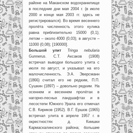
районе на Маканском водохранилище
в последние дни мая 2004 г. (в июле
2000 и конце мая 2003 гг. здесь не
регистрировался). Во время весеннего
пролёта численность этого кулика
равна приблизительно 15000 (0,1);
летом – около 4000 (0,03); в августе –
11000 (0,08); [190000].
Большой улит
Tringa nebularia
Gunnerus. С.Т. Аксаков (1908)
встречал выводки большого улита с
июля по август, и указывал на его
малочисленность. Э.А. Эверсманн
(1866) считал его не редким, П.П.
Сушкин (1897) – довольно редким. На
осеннем и весеннем пролётах в
нагорно-лесных ландшафтах и в
лесостепи Южного Урала его отмечал
С.В. Кириков (1952). В.Г. Ершов (1965)
встречал улита в апреле 1957 г. в
окрестностях д. Киишки
Кармаскалинского района; большие