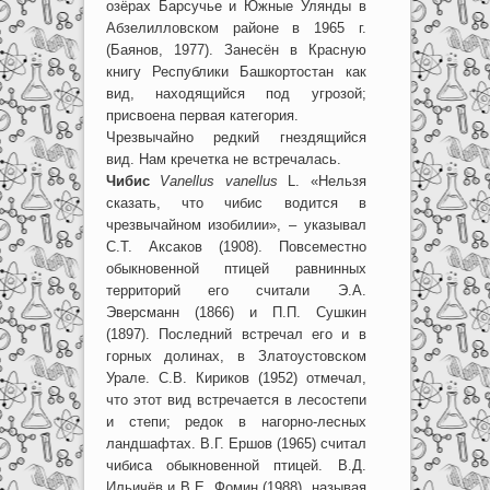
озёрах Барсучье и Южные Улянды в
Абзелилловском районе в 1965 г.
(Баянов, 1977). Занесён в Красную
книгу Республики Башкортостан как
вид, находящийся под угрозой;
присвоена первая категория.
Чрезвычайно редкий гнездящийся
вид. Нам кречетка не встречалась.
Чибис
Vanellus vanellus
L. «Нельзя
сказать, что чибис водится в
чрезвычайном изобилии», – указывал
С.Т. Аксаков (1908). Повсеместно
обыкновенной птицей равнинных
территорий его считали Э.А.
Эверсманн (1866) и П.П. Сушкин
(1897). Последний встречал его и в
горных долинах, в Златоустовском
Урале. С.В. Кириков (1952) отмечал,
что этот вид встречается в лесостепи
и степи; редок в нагорно-лесных
ландшафтах. В.Г. Ершов (1965) считал
чибиса обыкновенной птицей. В.Д.
Ильичёв и В.Е. Фомин (1988), называя