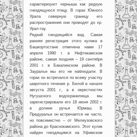
характеризуют черныша как редкую
гнездящуюся птицу. В горах Южного
Урала северную границу его
распространения они проводят до хр.
Урал-тау.
Редкий гнездящийся вид. Самая
ранняя регистрация этого кулика в
Башкортостане отмечена нами 17
апреля 1990 г. в Нефтекамском
районе, самая поздняя – 19 сентября
2001 г. в Бакалинском районе. В
Зауралье мы его не наблюдали. В
горах он встречался по всему участку
широтного течения р. Белой в начале
августа 2001 г., а в окрестностях
Нугушского водохранилища мы
зарегистрировали его 18 июня 2002 г.
в долине ручья Юрмаш. В
Предуралье он встречается не часто,
но повсеместно – от Мелеузовского
района до Краснокамского. Этот кулик
найден гнездящимся на Уфимском