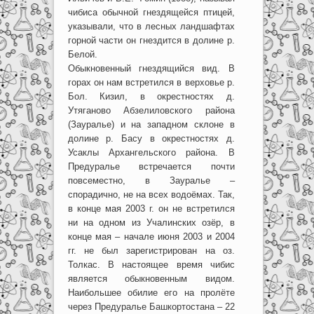
чибиса обычной гнездящейся птицей,
указывали, что в лесных ландшафтах
горной части он гнездится в долине р.
Белой.
Обыкновенный гнездящийся вид. В
горах он нам встретился в верховье р.
Бол. Кизил, в окрестностях д.
Утяганово Абзелиловского района
(Зауралье) и на западном склоне в
долине р. Басу в окрестностях д.
Усаклы Архангельского района. В
Предуралье встречается почти
повсеместно, в Зауралье –
спорадично, не на всех водоёмах. Так,
в конце мая 2003 г. он не встретился
ни на одном из Учалинских озёр, в
конце мая – начале июня 2003 и 2004
гг. не был зарегистрирован на оз.
Толкас. В настоящее время чибис
является обыкновенным видом.
Наибольшее обилие его на пролёте
через Предуралье Башкортостана – 22