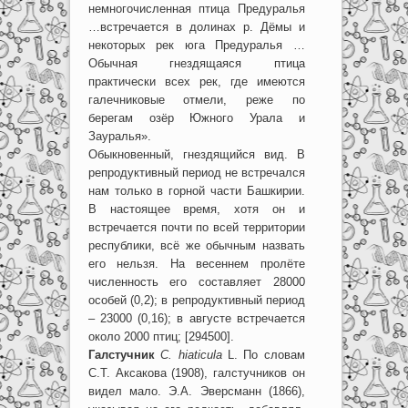
немногочисленная птица Предуралья
…встречается в долинах р. Дёмы и
некоторых рек юга Предуралья …
Обычная гнездящаяся птица
практически всех рек, где имеются
галечниковые отмели, реже по
берегам озёр Южного Урала и
Зауралья».
Обыкновенный, гнездящийся вид. В
репродуктивный период не встречался
нам только в горной части Башкирии.
В настоящее время, хотя он и
встречается почти по всей территории
республики, всё же обычным назвать
его нельзя. На весеннем пролёте
численность его составляет 28000
особей (0,2); в репродуктивный период
– 23000 (0,16); в августе встречается
около 2000 птиц; [294500].
Галстучник
C. hiaticula
L. По словам
С.Т. Аксакова (1908), галстучников он
видел мало. Э.А. Эверсманн (1866),