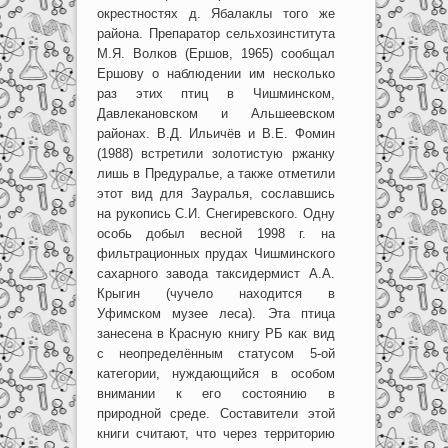
окрестностях д. Ябалаклы того же
района. Препаратор сельхозинститута
М.Я. Волков (Ершов, 1965) сообщал
Ершову о наблюдении им несколько
раз этих птиц в Чишминском,
Давлекановском и Альшеевском
районах. В.Д. Ильичёв и В.Е. Фомин
(1988) встретили золотистую ржанку
лишь в Предуралье, а также отметили
этот вид для Зауралья, сославшись
на рукопись С.И. Снегиревского. Одну
особь добыл весной 1998 г. на
фильтрационных прудах Чишминского
сахарного завода таксидермист А.А.
Крыгин (чучело находится в
Уфимском музее леса). Эта птица
занесена в Красную книгу РБ как вид
с неопределённым статусом 5-ой
категории, нуждающийся в особом
внимании к его состоянию в
природной среде. Составители этой
книги считают, что через территорию