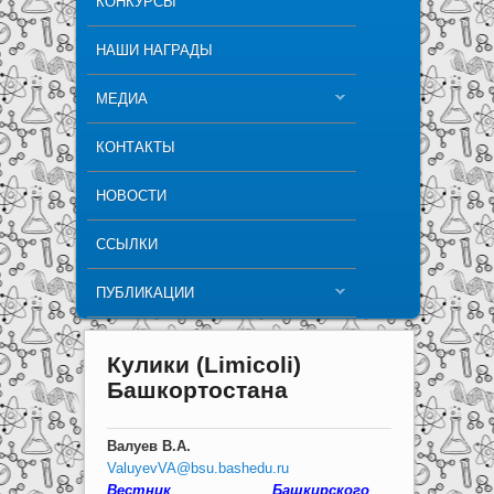
КОНКУРСЫ
НАШИ НАГРАДЫ
МЕДИА
КОНТАКТЫ
НОВОСТИ
ССЫЛКИ
ПУБЛИКАЦИИ
Кулики (Limicoli)
Башкортостана
Валуев В.А.
ValuyevVA@bsu.bashedu.ru
Вестник Башкирского