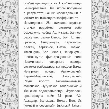
особей приходится на 1 км² площади
Башкортостана. Эти цифры получены
в результате наших исследований с
учётом понижающего коэффициента.
Исследовано 28 наиболее крупных
стоячих водоёмов: система озёр
Барча-куль; озёра: Асли-куль, Банное,
Барсучье, Белое Озеро, Бол. Елань,
Грязное, Кандры-куль, Карагайлы,
Калкан, Каряжное, Сатка, Толкас,
Упкан-куль, Бол. Учалы, Чебар-куль,
Шингак-куль; фильтрационные поля
Чишминского сахарного завода;
система рыборазводных прудов Бала-
Четырман; пруды: Артюховский,
Киргиз-Миякинский, Нордовский,
Рауш; болото Берказан-камыш;
Маканское, Нугушское, Таналыкское и
Узянское водохранилища. Изучалась
орнитофауна пойм 31 реки: Ай,
Ашкадар, Балышлы, Белая, Бол. Ик
(южный и северный), Быстрый Танып,