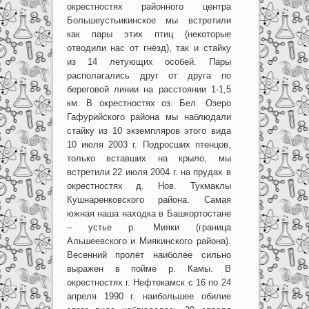
окрестностях районного центра
Большеустьикинское мы встретили
как пары этих птиц (некоторые
отводили нас от гнёзд), так и стайку
из 14 летующих особей. Пары
располагались друг от друга по
береговой линии на расстоянии 1-1,5
км. В окрестностях оз. Бел. Озеро
Гафурийского района мы наблюдали
стайку из 10 экземпляров этого вида
10 июля 2003 г. Подросших птенцов,
только вставших на крыло, мы
встретили 22 июля 2004 г. на прудах в
окрестностях д. Нов. Тукмаклы
Кушнаренковского района. Самая
южная наша находка в Башкортостане
– устье р. Мияки (граница
Альшеевского и Миякинского района).
Весенний пролёт наиболее сильно
выражен в пойме р. Камы. В
окрестностях г. Нефтекамск с 16 по 24
апреля 1990 г. наибольшее обилие