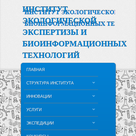
ИНСТИТУТ
ЭКОЛОГИЧЕСКОЙ
ЭКСПЕРТИЗЫ И
БИОИНФОРМАЦИОННЫХ
ТЕХНОЛОГИЙ
MAIN MENU
SKIP TO PRIMARY CONTENT
SKIP TO SECONDARY CONTENT
ГЛАВНАЯ
СТРУКТУРА ИНСТИТУТА
ИННОВАЦИИ
УСЛУГИ
ЭКСПЕДИЦИИ