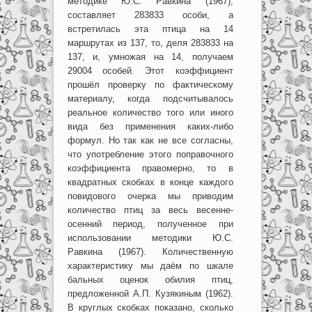
методике Ю.С. Равкина (1967),
составляет 283833 особи, а
встретилась эта птица на 14
маршрутах из 137, то, деля 283833 на
137, и, умножая на 14, получаем
29004 особей. Этот коэффициент
прошёл проверку по фактическому
материалу, когда подсчитывалось
реальное количество того или иного
вида без применения каких-либо
формул. Но так как не все согласны,
что употребление этого поправочного
коэффициента правомерно, то в
квадратных скобках в конце каждого
повидового очерка мы приводим
количество птиц за весь весенне-
осенний период, полученное при
использовании методики Ю.С.
Равкина (1967). Количественную
характеристику мы даём по шкале
бальных оценок обилия птиц,
предложенной А.П. Кузякиным (1962).
В круглых скобках показано, сколько