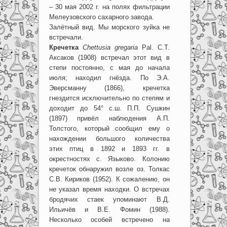
– 30 мая 2002 г. на полях фильтрации
Мелеузовского сахарного завода.
Залётный вид. Мы морского зуйка не
встречали.
Кречетка
Chettusia gregaria
Pal. С.Т.
Аксаков (1908) встречал этот вид в
степи постоянно, с мая до начала
июля; находил гнёзда. По Э.А.
Эверсманну (1866), кречетка
гнездится исключительно по степям и
доходит до 54° с.ш. П.П. Сушкин
(1897) привёл наблюдения А.П.
Толстого, который сообщил ему о
нахождении большого количества
этих птиц в 1892 и 1893 гг. в
окрестностях с. Языково. Колонию
кречеток обнаружил возле оз. Толкас
С.В. Кириков (1952). К сожалению, он
не указал время находки. О встречах
бродячих стаек упоминают В.Д.
Ильичёв и В.Е. Фомин (1988).
Несколько особей встречено на