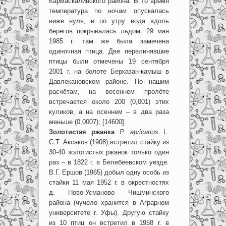
Кармаскалинского района. В то время
температура по ночам опускалась
ниже нуля, и по утру вода вдоль
берегов покрывалась льдом. 29 мая
1985 г. там же была замечена
одиночная птица. Две перелинявшие
птицы были отмечены 19 сентября
2001 г. на болоте Берказан-камыш в
Давлекановском районе. По нашим
расчётам, на весеннем пролёте
встречается около 200 (0,001) этих
куликов, а на осеннем – в два раза
меньше (0,0007); [14600].
Золотистая ржанка
P. apricarius
L.
С.Т. Аксаков (1908) встретил стайку из
30-40 золотистых ржанок только один
раз – в 1822 г. в Белебеевском уезде.
В.Г. Ершов (1965) добыл одну особь из
стайки 11 мая 1952 г. в окрестностях
д. Ново-Усманово Чишминского
района (чучело хранится в Аграрном
университете г. Уфы). Другую стайку
из 10 птиц он встретил в 1958 г. в