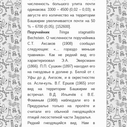
численность большого улита почти
одинакова: 3300 – 4500 (0,02 – 0,03); в
августе его количество на территории
Башкирии увеличивается почти на 50
% – 6700 (0,05); [152600].
Поручейник
Tringa stagnatilis
Bechstein. О численности поручейника
С.Т. Аксаков (1908) сообщал
следующее: «… гораздо меньше
травника». Как не редкий вид его
характеризовал Э.А. Эверсманн
(1866). П.П. Сушкин (1897) находил его
на гнездовье в долине р. Белой от г.
Уфы до д. Ангосяк, и в окрестностях
оз. Асли-куль. В.Г. Ершов (1965) этот
вид на территории Башкирии не
встречал. В.Д. Ильичёв с В.Е.
Фоминым (1988) наблюдали его в
Предуралье только на пролёте и
считали его обычной гнездящейся
птицей лесостепной части Зауралья.
Редкий гнездящийся вид. Нам в