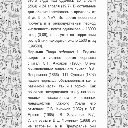
этого вида наблюдалось 20 апреля
(20,4) и 24 апреля (19,7). В остальные
дни обилие колебалось в пределах от
8 до 9 ос./км?. Во время весеннего
пролёта и в репродуктивный период
численность почти одинакова – 13000
птиц (0,09); в августе на территории
республики находится около 1500 птиц
[199500].
Черныш
Tringa ochropus
L. Редким
видом в летнее время черныша
считал С.Т. Аксаков (1908). Очень
обыкновенным видом его считал Э.А.
Эверсманн (1866). П.П. Сушкин (1897)
нашёл черныша обыкновенным как в
равниной части, так и в горной. Как
обычную гнездящуюся птицу нагорно-
лесных, лесостепных и степных
ландшафтов Южного Урала его
отмечали С.В. Кириков (1952) и В.Г.
Ершов (1965). В Зауралье В.Д.
Ильичёвым и В.Е. Фоминым (1988) он
не встречен, а в Предуралье они