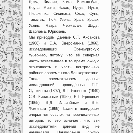
Дёма, Зилаир, Кама, Камыш-баш,
Леуза, Мияки, Накас, Нугуш, Нукат,
Письмянка, Сикиязка, Слак, Сунь,
Таналык, Тюй, Узень, Урал, Уршак,
Усень, Чатра, Чермасан, Шады,
Шарлама, Юрюзань.
Мы приводим данные С.Т. Аксакова
(1908) и Э.А. Эверсманна (1866),
исследовавших Оренбургскую
губернию, потому, что её северная
часть захватывала в то время южную
оконечность и часть центральных
районов современного Башкортостана.
Также рассматриваем данные
исследований, проведённых П.П.
Сушкиным (1897), Д.Г. Яковенко (1949)
С.В. Кириковым (1952), В.Г. Ершовым
(1965), В.Д. Ильичёвым и В.Е.
Фоминым (1988). Если в повидовом
очерке нет ссылок на перечисленных
авторов, то это означает, что эти
исследователи данный вид не
наблюдали. Наблюдения других