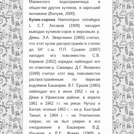
Маканского водохранилища в
обществе других куликов, в заросшей
мочажине (Валуев, 2000).
Кулик-сорока
Haemotopus ostralegus
L. С.Т. Аксаков (1908) находил
выводки куликов-сорок в верховьях р.
Дёмы. Э.А. Эверсманн (1866) считал,
что этот кулик распространён в степях
до 54° с.ш. П.П. Сушкин (1897)
находил его повсеместно. С.В.
Кириков (1952) изредка наблюдал его
по отмелям р. Сакмары. Д.Г. Яковенко
(1949) считал этот вид повсеместно
распространённым по берегам
водоёмов Башкирии. В.Г. Ершов (1965)
наблюдал его в июне 1952 г. на р.
Дёма в Уфимском районе; в апреле
1961 и 1962 г.г. на реках Нугуш и
Белая; осенью 1962 г. – на р. Быстрый
Танып; в 1964 г. – на Учалинских
озёрах; но не был уверен в его
гнездовании в Башкирии. В.Д.
Ильичев и В.Е. Фомин (1988) в