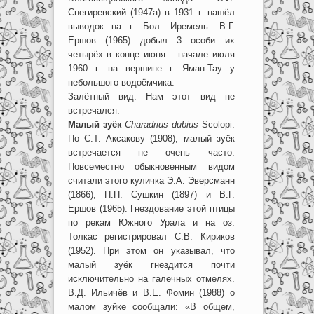
Снегиревский (1947а) в 1931 г. нашёл
выводок на г. Бол. Иремель. В.Г.
Ершов (1965) добыл 3 особи их
четырёх в конце июня – начале июля
1960 г. на вершине г. Яман-Тау у
небольшого водоёмчика.
Залётный вид. Нам этот вид не
встречался.
Малый зуёк
Charadrius dubius
Scolopi.
По С.Т. Аксакову (1908), малый зуёк
встречается не очень часто.
Повсеместно обыкновенным видом
считали этого куличка Э.А. Эверсманн
(1866), П.П. Сушкин (1897) и В.Г.
Ершов (1965). Гнездование этой птицы
по рекам Южного Урала и на оз.
Толкас регистрировал С.В. Кириков
(1952). При этом он указывал, что
малый зуёк гнездится почти
исключительно на галечных отмелях.
В.Д. Ильичёв и В.Е. Фомин (1988) о
малом зуйке сообщали: «В общем,