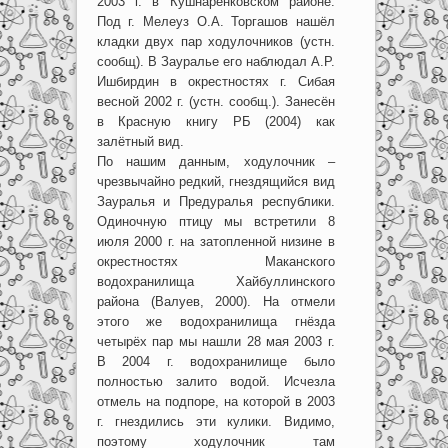
2003 г. в Кушнаренковском районе.
Под г. Мелеуз О.А. Торгашов нашёл
кладки двух пар ходулочников (устн.
сообщ). В Зауралье его наблюдал А.Р.
Ишбирдин в окрестностях г. Сибая
весной 2002 г. (устн. сообщ.). Занесён
в Красную книгу РБ (2004) как
залётный вид.
По нашим данным, ходулочник –
чрезвычайно редкий, гнездящийся вид
Зауралья и Предуралья республики.
Одиночную птицу мы встретили 8
июля 2000 г. на затопленной низине в
окрестностях Маканского
водохранилища Хайбуллинского
района (Валуев, 2000). На отмели
этого же водохранилища гнёзда
четырёх пар мы нашли 28 мая 2003 г.
В 2004 г. водохранилище было
полностью залито водой. Исчезла
отмель на подпоре, на которой в 2003
г. гнездились эти кулики. Видимо,
поэтому ходулочник там