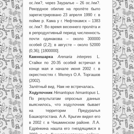
ос./км?, через Зауралье – 26 ос./км?.
Рекордное обилие на пролёте было
зарегистрировано 23 апреля 1990 г. в
пойме р. Кама у г. Нефтекамск – 1383
ос./км?. Во время весеннего пролёта и
в репродуктивный период численность
почти одинакова – около 300000
особей (2,2); в августе – около 52000
(0,36); [1800000].
Камнешарка
Arenaria interpres
L.
Стайки по 20-35 особей встречал в
конце мая и начале июня 2002 г. в
окрестностях г. Мелеуз О.А. Торгашов
(2002).
Залётный вид. Нам не встречалась.
Ходулочник
Himantopus himantopus
L.
По результатам опросных данных
выяснилось, что ходулочник бывает
на территории Предуралья
Башкортостана. А.А. Крыгин видел его
в 2002 г. в Чишминском районе. Л.А.
Едрёнкина нашла его гнездящимся в