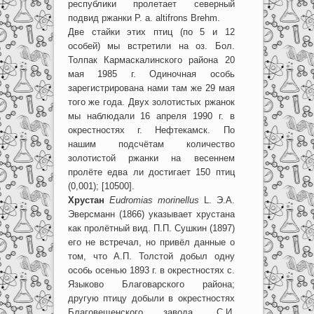
республики пролетает северный
подвид ржанки P. a. altifrons Brehm.
Две стайки этих птиц (по 5 и 12
особей) мы встретили на оз. Бол.
Толпак Кармаскалинского района 20
мая 1985 г. Одиночная особь
зарегистрирована нами там же 29 мая
того же года. Двух золотистых ржанок
мы наблюдали 16 апреля 1990 г. в
окрестностях г. Нефтекамск. По
нашим подсчётам количество
золотистой ржанки на весеннем
пролёте едва ли достигает 150 птиц
(0,001); [10500].
Хрустан
Eudromias morinellus
L. Э.А.
Эверсманн (1866) указывает хрустана
как пролётный вид. П.П. Сушкин (1897)
его не встречал, но привёл данные о
том, что А.П. Толстой добыл одну
особь осенью 1893 г. в окрестностях с.
Языково Благоварского района;
другую птицу добыли в окрестностях
Благовещенского завода. С.И.