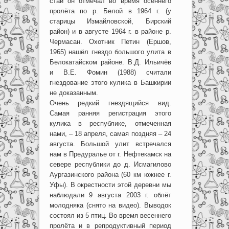
стаи он отмечал во время осеннего
пролёта по р. Белой в 1964 г. (у
старицы Измайловской, Бирский
район) и в августе 1964 г. в районе р.
Чермасан. Охотник Петин (Ершов,
1965) нашёл гнездо большого улита в
Белокатайском районе. В.Д. Ильичёв
и В.Е. Фомин (1988) считали
гнездование этого кулика в Башкирии
не доказанным.
Очень редкий гнездящийся вид.
Самая ранняя регистрация этого
кулика в республике, отмеченная
нами, – 18 апреля, самая поздняя – 24
августа. Большой улит встречался
нам в Предуралье от г. Нефтекамск на
севере республики до д. Исмагилово
Аургазинского района (60 км южнее г.
Уфы). В окрестности этой деревни мы
наблюдали 9 августа 2003 г. облёт
молодняка (снято на видео). Выводок
состоял из 5 птиц. Во время весеннего
пролёта и в репродуктивный период