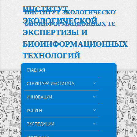
ИНСТИТУТ
ЭКОЛОГИЧЕСКОЙ
ЭКСПЕРТИЗЫ И
БИОИНФОРМАЦИОННЫХ
ТЕХНОЛОГИЙ
MAIN MENU
SKIP TO PRIMARY CONTENT
SKIP TO SECONDARY CONTENT
ГЛАВНАЯ
СТРУКТУРА ИНСТИТУТА
ИННОВАЦИИ
УСЛУГИ
ЭКСПЕДИЦИИ