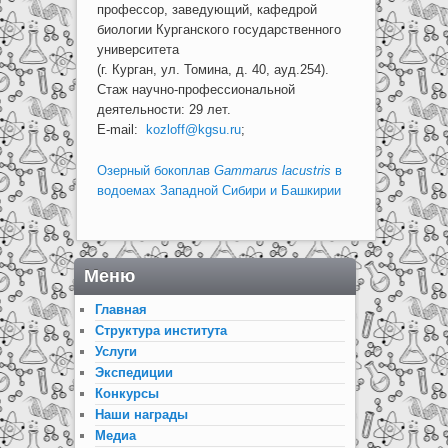
профессор, заведующий, кафедрой
биологии Курганского государственного
университета
(г. Курган, ул. Томина, д. 40, ауд.254).
Стаж научно-профессиональной
деятельности: 29 лет.
E-mail:
kozloff@kgsu.ru
;
Озерный бокоплав
G
ammarus
lacustris
в
водоемах Западной Сибири и Башкирии
Меню
Главная
Структура института
Услуги
Экспедиции
Конкурсы
Наши награды
Медиа