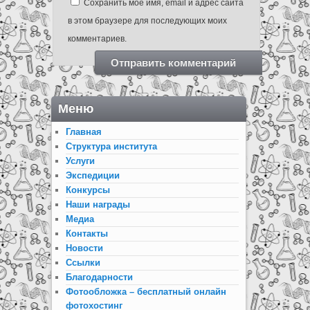
Сохранить моё имя, email и адрес сайта
в этом браузере для последующих моих
комментариев.
Меню
Главная
Структура института
Услуги
Экспедиции
Конкурсы
Наши награды
Медиа
Контакты
Новости
Ссылки
Благодарности
Фотообложка – бесплатный онлайн
фотохостинг