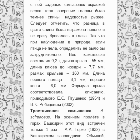
с ней садовых камышевок окраской
верха тела: оперение головы было
темнее спины, надхвостье рыжее.
Следует отметить, что разница в
цвете спины была выражена неясно и
не сразу бросалась в глаза. Так что
при наблюдении в природе, если
птица не пела, определить её было бы
затруднительно. Вес камышевки
составлял 9,2 г, длина крыла – 55 мм,
длина клюва до ноздри – 7,7 мм,
размах крыльев – 160 мм. Длина
первого пальца – 8,1 мм, первого
когтя – 6,0 мм. Формула крыла
соответствовала описанию,
приводимого Е.С. Птушенко (1954) и
В.К. Рябицевым (2002).
Тростниковая камышевка
A.
scirpaceus
. На осеннем пролёте в
горах Башкирии этот вид встречен
только 1 раз – А.А. Герке (1932) в
Башкирском заповеднике. Обычной,