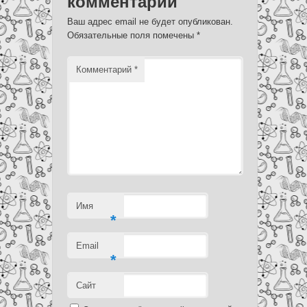
комментарий
Ваш адрес email не будет опубликован.
Обязательные поля помечены
*
Комментарий
*
Имя
*
Email
*
Сайт