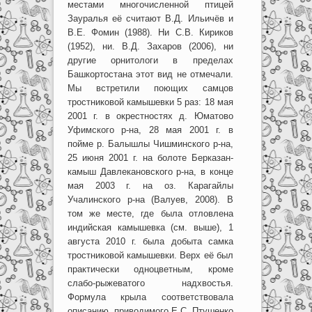
местами многочисленной птицей
Зауралья её считают В.Д. Ильичёв и
В.Е. Фомин (1988). Ни С.В. Кириков
(1952), ни. В.Д. Захаров (2006), ни
другие орнитологи в пределах
Башкортостана этот вид не отмечали.
Мы встретили поющих самцов
тростниковой камышевки 5 раз: 18 мая
2001 г. в окрестностях д. Юматово
Уфимского р-на, 28 мая 2001 г. в
пойме р. Балышлы Чишминского р-на,
25 июня 2001 г. на болоте Берказан-
камыш Давлекановского р-на, в конце
мая 2003 г. на оз. Карагайлы
Учалинского р-на (Валуев, 2008). В
том же месте, где была отловлена
индийская камышевка (см. выше), 1
августа 2010 г. была добыта самка
тростниковой камышевки. Верх её был
практически одноцветным, кроме
слабо-рыжеватого надхвостья.
Формула крыла соответствовала
описанию, приводимого Е.С. Птушенко