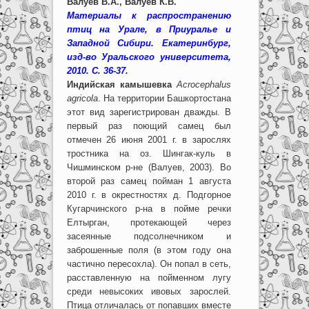
Валуев В.А., Валуев К.В.
Материалы к распространению
птиц на Урале, в Приуралье и
Западной Сибири. Екатеринбург,
изд-во Уральского университета,
2010. С. 36-37.
Индийская камышевка
Acrocephalus
agricola
.
На территории Башкортостана
этот вид зарегистрирован дважды. В
первый раз поющий самец был
отмечен 26 июня 2001 г. в зарослях
тростника на оз. Шингак-куль в
Чишминском р-не (Валуев, 2003). Во
второй раз самец пойман 1 августа
2010 г. в окрестностях д. Подгорное
Кугарчинского р-на в пойме речки
Елтырган, протекающей через
засеянные подсолнечником и
заброшенные поля (в этом году она
частично пересохла). Он попал в сеть,
расставленную на пойменном лугу
среди невысоких ивовых зарослей.
Птица отличалась от попавших вместе