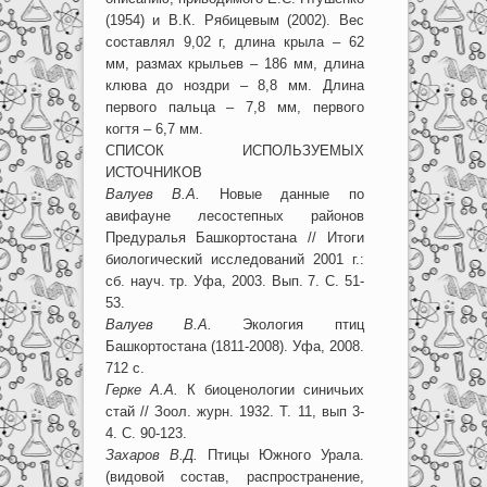
(1954) и В.К. Рябицевым (2002). Вес
составлял 9,02 г, длина крыла – 62
мм, размах крыльев – 186 мм, длина
клюва до ноздри – 8,8 мм. Длина
первого пальца – 7,8 мм, первого
когтя – 6,7 мм.
СПИСОК ИСПОЛЬЗУЕМЫХ
ИСТОЧНИКОВ
Валуев В.А.
Новые данные по
авифауне лесостепных районов
Предуралья Башкортостана // Итоги
биологический исследований 2001 г.:
сб. науч. тр. Уфа, 2003. Вып. 7. С. 51-
53.
Валуев В.А.
Экология птиц
Башкортостана (1811-2008). Уфа, 2008.
712 с.
Герке А.А.
К биоценологии синичьих
стай // Зоол. журн. 1932. Т. 11, вып 3-
4. С. 90-123.
Захаров В.Д.
Птицы Южного Урала.
(видовой состав, распространение,