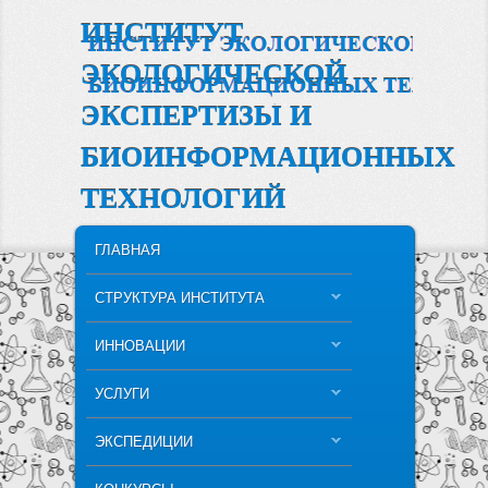
ИНСТИТУТ
ЭКОЛОГИЧЕСКОЙ
ЭКСПЕРТИЗЫ И
БИОИНФОРМАЦИОННЫХ
ТЕХНОЛОГИЙ
MAIN MENU
SKIP TO PRIMARY CONTENT
SKIP TO SECONDARY CONTENT
ГЛАВНАЯ
СТРУКТУРА ИНСТИТУТА
ИННОВАЦИИ
УСЛУГИ
ЭКСПЕДИЦИИ