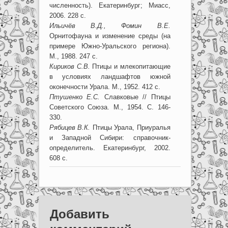
численность). Екатеринбург; Миасс,
2006. 228 с.
Ильичёв В.Д., Фомин В.Е.
Орнитофауна и изменение среды (на
примере Южно-Уральского региона).
М., 1988. 247 с.
Кириков С.В.
Птицы и млекопитающие
в условиях ландшафтов южной
оконечности Урала. М., 1952. 412 с.
Птушенко Е.С.
Славковые // Птицы
Советского Союза. М., 1954. С. 146-
330.
Рябицев В.К.
Птицы Урала, Приуралья
и Западной Сибири: справочник-
определитель. Екатеринбург, 2002.
608 с.
Добавить