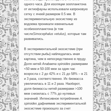
одного часа. Для изоляции зоопланктона
от ихтиофауны использовали капроновую
сетку с ячеей размером 0.5 мм. В
экспериментальную экосистему из
водоема проникали ювенильные
особизоопланктона (в том
числе
Simocephalus
vetulus
),
которые там
развивались.
В экспериментальной экосистеме (при
отсутствии рыбы) наблюдалась иная
картина, чем в непосредственно в пруду.
Доля нитей
Anabaena
spiroides
размерами
<50 мкм и 50-100 мкм за один час
возросла с 2 до 42% и с 21 до 58% – в 21
и 3 раза, соответственно. Их биомасса
увеличилась в 11 и 2 раза. Наоборот,
доля биомассы нитей размерами >100
мкм снизилась с 77% до нулевых
значений. Интенсивное потребление
A
.
spiroides
дафниямив экспериментальной
экосистеме произошло за счет