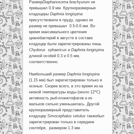
Размер
Diaphanosoma
brachyurum
не
превышал 0.9 мм. Крупноразмерные
кладоцеры
Daphnia
longispina
присутствовали в пруду, однако их
размер не превышал 0.5-0.6 мм. Во
время максимального цветения
цианобактерий в августе в составе
кладоцер были зарегистрированы лишь
Chydorus sphaericus
и
Daphnia
longispina
длиной особей 0.3 и 0.5 мм,
соответственно.
Наибольший размер
Daphnia
longispina
(1.15 мм) был зарегистрирован только в
осенью. Скорее всего, в это время из-за
о
низкой температуры воды (около 12
С)
активность рыб-планктофагов и их
мальков сильно уменьшилась. Другой
крупноразмерный представитель
кладоцер
Simocephalus
vetulus
такжебыл
зарегистрирован только в середине
сентября, размером 1.3 мм.