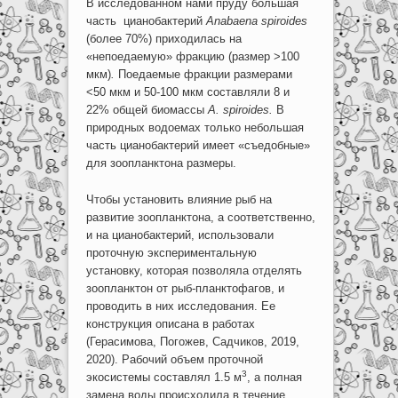
В исследованном нами пруду большая
часть цианобактерий
Anabaena
spiroides
(более 70%) приходилась на
«непоедаемую» фракцию (размер >100
мкм)
.
Поедаемые фракции размерами
<50 мкм и 50-100 мкм составляли 8 и
22% общей биомассы
A
.
spiroides
.
В
природных водоемах только небольшая
часть цианобактерий имеет «съедобные»
для зоопланктона размеры.
Чтобы установить влияние рыб на
развитие зоопланктона, а соответственно,
и на цианобактерий, использовали
проточную экспериментальную
установку, которая позволяла отделять
зоопланктон от рыб-планктофагов, и
проводить в них исследования. Ее
конструкция описана в работах
(Герасимова, Погожев, Садчиков, 2019,
2020). Рабочий объем проточной
3
экосистемы составлял 1.5 м
, а полная
замена воды происходила в течение