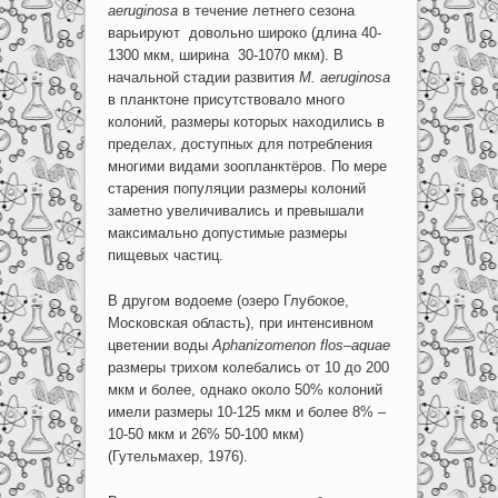
aeruginosa
в течение летнего сезона
варьируют довольно широко (длина 40-
1300 мкм, ширина 30-1070 мкм). В
начальной стадии развития
M
.
aeruginosa
в планктоне присутствовало много
колоний, размеры которых находились в
пределах, доступных для потребления
многими видами зоопланктёров. По мере
старения популяции размеры колоний
заметно увеличивались и превышали
максимально допустимые размеры
пищевых частиц.
В другом водоеме (озеро Глубокое,
Московская область), при интенсивном
цветении воды
Aphanizomenon
flos
–
aquae
размеры трихом колебались от 10 до 200
мкм и более, однако около 50% колоний
имели размеры 10-125 мкм и более 8% –
10-50 мкм и 26% 50-100 мкм)
(Гутельмахер, 1976).