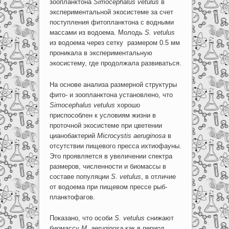
зоопланктона
Simocephalus
vetulus
в
экспериментальной экосистеме за счет
поступления фитопланктона с водными
массами из водоема. Молодь
S
.
vetulus
из водоема через сетку размером 0.5 мм
проникала в экспериментальную
экосистему, где продолжала развиваться.
На основе анализа размерной структуры
фито- и зоопланктона установлено, что
Simocephalus vetulus
хорошо
приспособлен к условиям жизни в
проточной экосистеме при цветении
цианобактерий
Microcystis
aeruginosa
в
отсутствии пищевого пресса ихтиофауны.
Это проявляется в увеличении спектра
размеров, численности и биомассы в
составе популяции
S. vetulus
, в отличие
от водоема при пищевом прессе рыб-
планктофагов.
Показано, что особи
S. vetulus
снижают
биомассу
M
.
aeruginosa
как в период