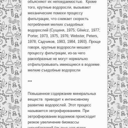
объясняют их непоедаемостью. Кроме
того, крупные водоросли, вызывают
механические помехи процессу
фильтрации, что снижает скорость
потребления мелких съедобных
водорослей (Сущеня, 1975; Gliwicz, 1977;
Porter, 1973, 1975, 1976; Webster, Peters,
1978; Садчиков, 1983, 1984, 1993). Проще
говоря, крупные водоросли мешают
процессу фильтрации, из-за чего
ракообразные не могут нормально
отфильтровывать имеющиеся в водоеме
мелкие съедобные водоросли
***
Повышенное содержание минеральных
веществ приводит к интенсивному
развитию водорослей. Этот процесс
называется эвтрофированием. При
эвтрофировании водоемов происходит
резкое увеличение биомассы
цианобактерий (их еще называют