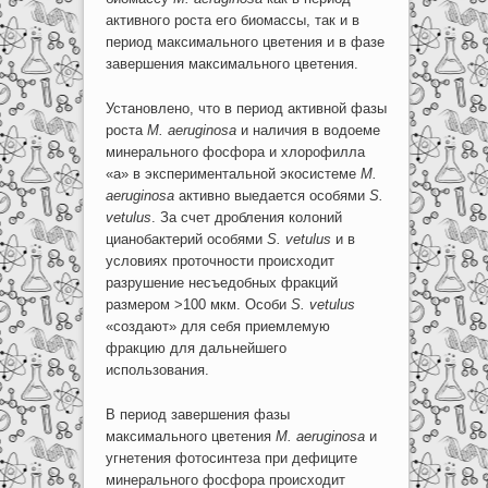
активного роста его биомассы, так и в
период максимального цветения и в фазе
завершения максимального цветения.
Установлено, что в период активной фазы
роста
M
.
aeruginosa
и наличия в водоеме
минерального фосфора и хлорофилла
«а» в экспериментальной экосистеме
M
.
aeruginosa
активно выедается особями
S.
vetulus
. За счет дробления колоний
цианобактерий особями
S. vetulus
и в
условиях проточности происходит
разрушение несъедобных фракций
размером >100 мкм. Особи
S. vetulus
«создают» для себя приемлемую
фракцию для дальнейшего
использования.
В период завершения фазы
максимального цветения
M
.
aeruginosa
и
угнетения фотосинтеза при дефиците
минерального фосфора происходит