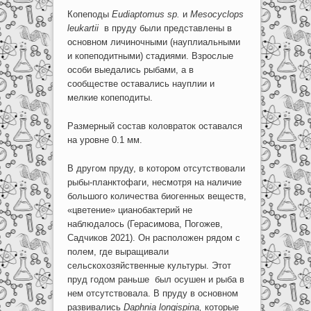
Копеподы
Eudiaptomus
sp
.
и
M
esocyclops
leukartii
в пруду были представлены в
основном личиночными (науплиальными
и копеподитными) стадиями. Взрослые
особи выедались рыбами, а в
сообществе оставались науплии и
мелкие копеподиты.
Размерный состав коловраток оставался
на уровне 0.1 мм.
В другом пруду, в котором отсутствовали
рыбы-планктофаги, несмотря на наличие
большого количества биогенных веществ,
«цветение» цианобактерий не
наблюдалось (Герасимова, Погожев,
Садчиков 2021). Он расположен рядом с
полем, где выращивали
сельскохозяйственные культуры. Этот
пруд годом раньше был осушен и рыба в
нем отсутствовала. В пруду в основном
развивались
Daphnia
longispina
,
которые