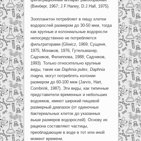
(Винберг, 1967; J.F.Haney, D.J.Hall, 1975).
Зоопланктон потребляет в пищу клетки
водорослей размером до 30-50 мкм, тогда
как крупные и колониальные водоросли
непосредственно не потребляется
фильтраторами (Gliwicz, 1969; Сущеня,
1975; Монаков, 1976; Гутельмахер,
Садчиков, Филиппова, 1988; Садчиков,
1993). Только относительно крупные
виды, такие как
Daphnia
pulex
,
Daphnia
m
agna
, могут потреблять колонии
размером до 60-100 мкм (Jarvis, Hart,
Combrink, 1987). Эти виды, как типичные
представители временных и небольших
водоемов, имеют широкий пищевой
размерный диапазон (от одиночных
бактериальных клеток до указанных
выше размеров водорослей). Основу их
рациона составляют частицы,
преобладающие в воде в тот или иной
момент времени.