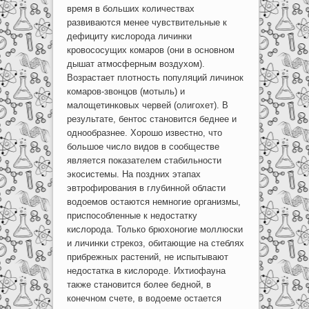
время в больших количествах
развиваются менее чувствительные к
дефициту кислорода личинки
кровососущих комаров (они в основном
дышат атмосферным воздухом).
Возрастает плотность популяций личинок
комаров-звонцов (мотыль) и
малощетинковых червей (олигохет). В
результате, бентос становится беднее и
однообразнее. Хорошо известно, что
большое число видов в сообществе
является показателем стабильности
экосистемы. На поздних этапах
эвтрофирования в глубинной области
водоемов остаются немногие организмы,
приспособленные к недостатку
кислорода. Только брюхоногие моллюски
и личинки стрекоз, обитающие на стеблях
прибрежных растений, не испытывают
недостатка в кислороде. Ихтиофауна
также становится более бедной, в
конечном счете, в водоеме остается