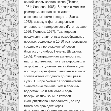
общей массы зоопланктона (Петипа,
1981; Иванова, 1985). В связи с малыми
размерами зоопланктон имеет
интенсивный обмен веществ (Заика,
1972), высокую фильтрационную
активность и плодовитость (Гутельмахер,
1986; Гиляров, 1987). Так, годовая
продукция планктонных ракообразных в
пресных водоемах в 10-30 раз превышает
среднюю за вегетационный сезон
биомассу (Винберг, Печень, Шушкина,
1965). Фильтрационная активность их
настолько велика, что в мезотрофных и
эвтрофных водоемах весь объем воды
проходит через фильтрационный аппарат
зоопланктона от одного до пяти раз в
сутки. В море биомасса зоопланктона
значительно меньше, чем в пресных
водоемах, но и там объем воды
поверхностной зоны, в которой
сконцентрирован зоопланктон, за год
много раз проходит через
фильтрационный аппарат ракообразных