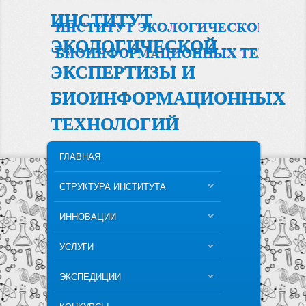
ИНСТИТУТ
ЭКОЛОГИЧЕСКОЙ
ЭКСПЕРТИЗЫ И
БИОИНФОРМАЦИОННЫХ
ТЕХНОЛОГИЙ
MAIN MENU
SKIP TO PRIMARY CONTENT
SKIP TO SECONDARY CONTENT
ГЛАВНАЯ
СТРУКТУРА ИНСТИТУТА
ИННОВАЦИИ
УСЛУГИ
ЭКСПЕДИЦИИ