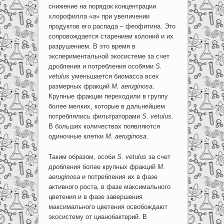
снижение на порядок концентрации
хлорофилла «
а
» при увеличении
продуктов его распада – феофитина. Это
сопровождается старением колоний и их
разрушением. В это время в
экспериментальной экосистеме за счет
дробления и потребления особями
S.
vetulus
уменьшается биомасса всех
размерных фракций
M
.
aeruginosa
.
Крупные фракции переходили в группу
более мелких, которые в дальнейшем
потреблялись фильтраторами
S. vetulus
.
В больших количествах появляются
одиночные клетки
M
.
aeruginosa
.
Таким образом, особи
S. vetulus
за счет
дробления более крупных фракций
M
.
aeruginosa
и потребления их в фазе
активного роста, в фазе максимального
цветения и в фазе завершения
максимального цветения освобождают
экосистему от цианобактерий. В