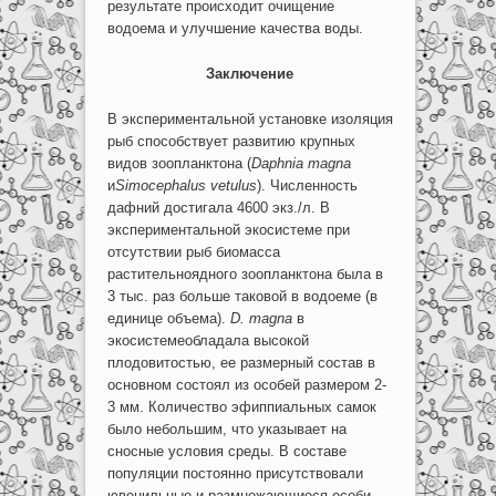
результате происходит очищение
водоема и улучшение качества воды.
Заключение
В экспериментальной установке изоляция
рыб способствует развитию крупных
видов зоопланктона (
Daphnia
magna
и
Simocephalus
vetulus
). Численность
дафний достигала 4600 экз./л. В
экспериментальной экосистеме при
отсутствии рыб биомасса
растительноядного зоопланктона была в
3 тыс. раз больше таковой в водоеме (в
единице объема).
D
.
magna
в
экосистемеобладала высокой
плодовитостью, ее размерный состав в
основном состоял из особей размером 2-
3 мм. Количество эфиппиальных самок
было небольшим, что указывает на
сносные условия среды. В составе
популяции постоянно присутствовали
ювенильные и размножающиеся особи.