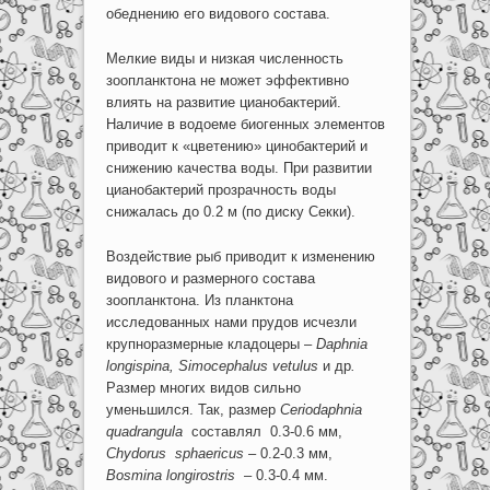
обеднению его видового состава.
Мелкие виды и низкая численность
зоопланктона не может эффективно
влиять на развитие цианобактерий.
Наличие в водоеме биогенных элементов
приводит к «цветению» цинобактерий и
снижению качества воды. При развитии
цианобактерий прозрачность воды
снижалась до 0.2 м (по диску Секки).
Воздействие рыб приводит к изменению
видового и размерного состава
зоопланктона. Из планктона
исследованных нами прудов исчезли
крупноразмерные кладоцеры –
Daphnia
longispina
,
Simocephalus
vetulus
и др
.
Размер многих видов сильно
уменьшился. Так, размер
Ceriodaphnia
quadrangula
составлял 0.3-0.6 мм,
Chydorus sphaericus
– 0.2-0.3 мм,
Bosmina
longirostris
– 0.3-0.4 мм.