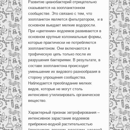
Развитие цианобактерий отрицательно
сказывается на зоопланктонном
сообществе. Это связано с тем, что
зоопланктон является фильтратором, и в
основном выедает мелкие водоросли.
При «цветении» водоемов развиваются в
основном крупные колониальные формы,
которые практически не потребляются
зоопланктоном. Они включаются в
трофическую цепь только после их
разрушения бактериями. В результате, в
составе зоопланктона происходит
уменьшение их видового разнообразия в
сторону упрощения сообщества.
Наблюдается преобладание мелких
видов, которые не могут столь
интенсивно утилизировать органическое
вещество.
Характерный признак эвтрофирования –
интенсивное зарастание водоемов
прибрежно-водной растительностью
(тростником, рогозом, рдестами, элодеей