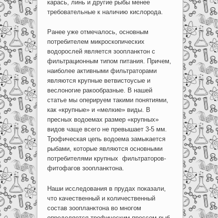
карась, линь и другие рыбы менее
требовательные к наличию кислорода.
Ранее уже отмечалось, основным
потребителем микроскопических
водорослей является зоопланктон с
фильтрационным типом питания. Причем,
наиболее активными фильтраторами
являются крупные ветвистоусые и
веслоногие ракообразные. В нашей
статье мы оперируем такими понятиями,
как «крупные» и «мелкие» виды. В
пресных водоемах размер «крупных»
видов чаще всего не превышает 3-5 мм.
Трофическая цепь водоема замыкается
рыбами, которые являются основными
потребителями крупных фильтраторов-
фитофагов зоопланктона.
Наши исследования в прудах показали,
что качественный и количественный
состав зоопланктона во многом
определяется трофическим прессом рыб-