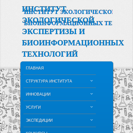
ИНСТИТУТ
ЭКОЛОГИЧЕСКОЙ
ЭКСПЕРТИЗЫ И
БИОИНФОРМАЦИОННЫХ
ТЕХНОЛОГИЙ
MAIN MENU
SKIP TO PRIMARY CONTENT
SKIP TO SECONDARY CONTENT
ГЛАВНАЯ
СТРУКТУРА ИНСТИТУТА
ИННОВАЦИИ
УСЛУГИ
ЭКСПЕДИЦИИ