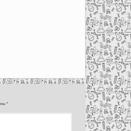
чены
*