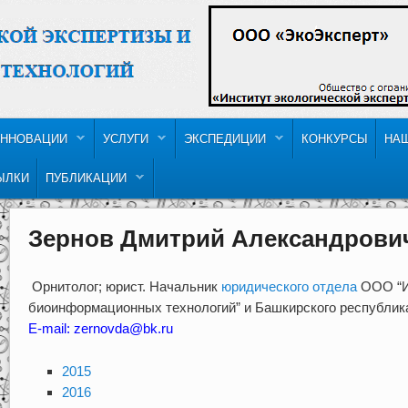
ННОВАЦИИ
УСЛУГИ
ЭКСПЕДИЦИИ
КОНКУРСЫ
НА
ЫЛКИ
ПУБЛИКАЦИИ
Зернов Дмитрий Александрови
Орнитолог; юрист. Начальник
юридического отдела
ООО “Ин
биоинформационных технологий” и Башкирского республика
E-mail: zernovda@bk.ru
2015
2016