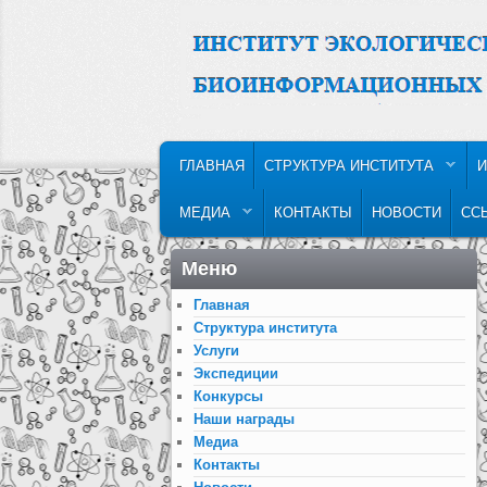
MAIN MENU
SKIP TO PRIMARY CONTENT
SKIP TO SECONDARY CONTENT
ГЛАВНАЯ
СТРУКТУРА ИНСТИТУТА
И
МЕДИА
КОНТАКТЫ
НОВОСТИ
СС
Меню
Главная
Структура института
Услуги
Экспедиции
Конкурсы
Наши награды
Медиа
Контакты