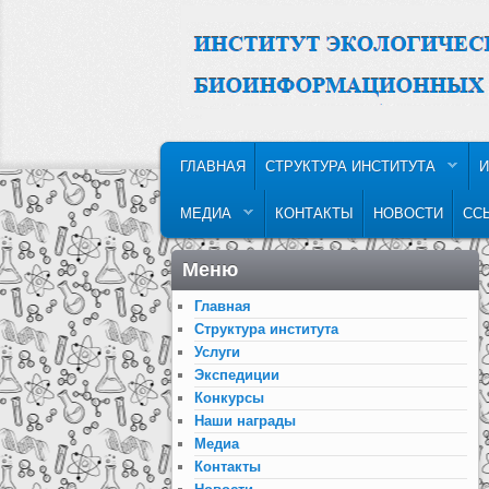
MAIN MENU
SKIP TO PRIMARY CONTENT
SKIP TO SECONDARY CONTENT
ГЛАВНАЯ
СТРУКТУРА ИНСТИТУТА
И
МЕДИА
КОНТАКТЫ
НОВОСТИ
СС
Меню
Главная
Структура института
Услуги
Экспедиции
Конкурсы
Наши награды
Медиа
Контакты