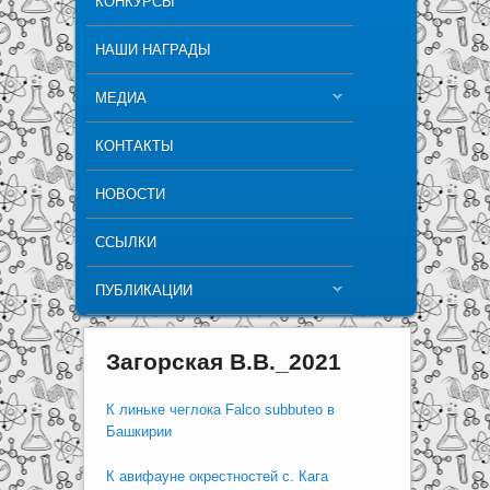
КОНКУРСЫ
НАШИ НАГРАДЫ
МЕДИА
КОНТАКТЫ
НОВОСТИ
ССЫЛКИ
ПУБЛИКАЦИИ
Загорская В.В._2021
К линьке чеглока Falco subbuteo в
Башкирии
К авифауне окрестностей с. Кага