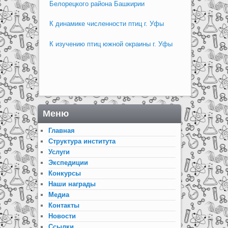
Белорецкого района Башкирии
К динамике численности птиц г. Уфы
К изучению птиц южной окраины г. Уфы
Меню
Главная
Структура института
Услуги
Экспедиции
Конкурсы
Наши награды
Медиа
Контакты
Новости
Ссылки