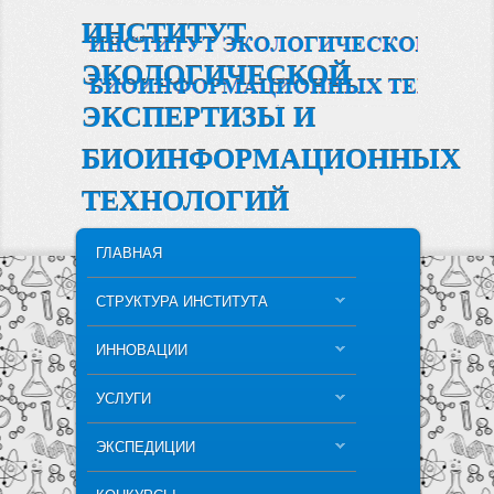
ИНСТИТУТ
ЭКОЛОГИЧЕСКОЙ
ЭКСПЕРТИЗЫ И
БИОИНФОРМАЦИОННЫХ
ТЕХНОЛОГИЙ
MAIN MENU
SKIP TO PRIMARY CONTENT
SKIP TO SECONDARY CONTENT
ГЛАВНАЯ
СТРУКТУРА ИНСТИТУТА
ИННОВАЦИИ
УСЛУГИ
ЭКСПЕДИЦИИ