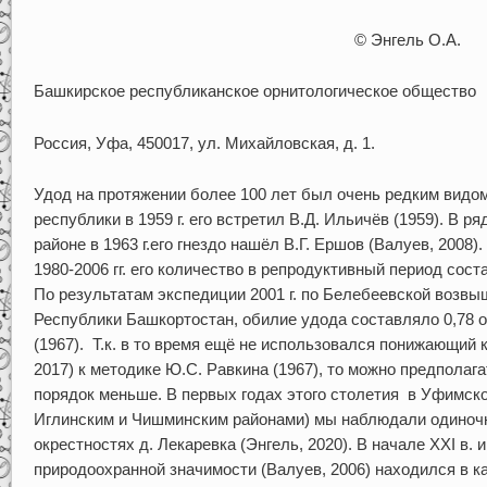
© Энгель О.А.
Башкирское республиканское орнитологическое общество
Россия, Уфа, 450017, ул. Михайловская, д. 1.
Удод на протяжении более 100 лет был очень редким видом
республики в 1959 г. его встретил В.Д. Ильичёв (1959). В
районе в 1963 г.его гнездо нашёл В.Г. Ершов (Валуев, 2008)
1980-2006 гг. его количество в репродуктивный период сост
По результатам экспедиции 2001 г. по Белебеевской возвы
Республики Башкортостан, обилие удода составляло 0,78 о
(1967). Т.к. в то время ещё не использовался понижающий 
2017) к методике Ю.С. Равкина (1967), то можно предполаг
порядок меньше. В первых годах этого столетия в Уфимск
Иглинским и Чишминским районами) мы наблюдали одиночн
окрестностях д. Лекаревка (Энгель, 2020). В начале XXI в.
природоохранной значимости (Валуев, 2006) находился в к