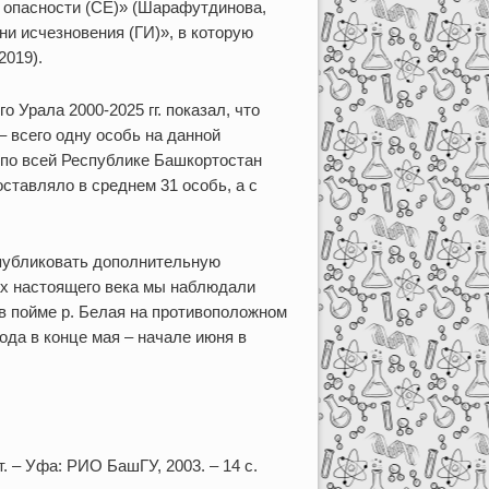
й опасности (CE)» (Шарафутдинова,
ани исчезновения (ГИ)», в которую
2019).
 Урала 2000-2025 гг. показал, что
– всего одну особь на данной
ц по всей Республике Башкортостан
составляло в среднем 31 особь, а с
опубликовать дополнительную
ах настоящего века мы наблюдали
в пойме р. Белая на противоположном
ода в конце мая – начале июня в
– Уфа: РИО БашГУ, 2003. – 14 с.