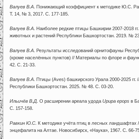
Валуев В.А.
Понижающий коэффициент к методике Ю.С. Равк
Т. 14, № 3, 2017. С. 177-185.
Валуев В.А.
Наиболее редкие птицы Башкирии 2007-2018 гг.
животных и растений Республики Башкортостан. 2019. № 23.
Валуев В.А.
Результаты исследований орнитофауны Республ
(кроме населённых пунктов) // Материалы по флоре и фаун
42. С. 21-33.
Валуев В.А.
Птицы (Aves) башкирского Урала 2000-2025 гг. 
Республики Башкортостан. 2025. № 48. С. 03-20.
Ильичёв В.Д.
О расширении ареала удода
Upupa epops
в Ба
С. 157-158.
Равкин Ю.С.
К методике учёта птиц в лесных ландшафтах /
энцефалита на Алтае. Новосибирск, «Наука», 1967. С. 66-75