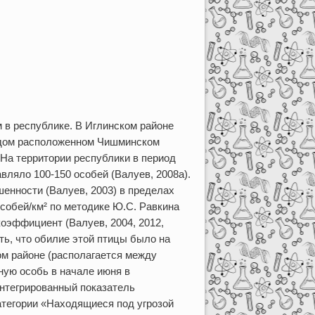
 в республике. В Иглинском районе
 рядом расположенном Чишминском
. На территории республики в период
авляло 100-150 особей (Валуев, 2008а).
шенности (Валуев, 2003) в пределах
собей/км² по методике Ю.С. Равкина
коэффициент (Валуев, 2004, 2012,
ать, что обилие этой птицы было на
ом районе (располагается между
ую особь в начале июня в
 интегрированный показатель
атегории «Находящиеся под угрозой