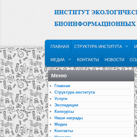
MAIN MENU
SKIP TO PRIMARY CONTENT
SKIP TO SECONDARY CONTENT
ГЛАВНАЯ
СТРУКТУРА ИНСТИТУТА
И
МЕДИА
КОНТАКТЫ
НОВОСТИ
СС
Меню
Главная
Структура института
Услуги
Экспедиции
Конкурсы
Наши награды
Медиа
Контакты