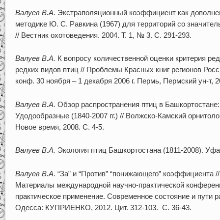
Валуев В.А.
Экстраполяционный коэффициент как дополнени
методике Ю. С. Равкина (1967) для территорий со значи
// Вестник охотоведения. 2004. Т. 1, № 3. С. 291-293.
Валуев В.А.
К вопросу количественной оценки критерия ред
редких видов птиц // Проблемы Красных книг регионов Росс
конф. 30 ноября – 1 декабря 2006 г. Пермь, Пермский ун-т, 2
Валуев В.А.
Обзор распространения птиц в Башкортостане
Удодообразные (1840-2007 гг.) // Волжско-Камский орнитоло
Новое время, 2008. С. 4-5.
Валуев В.А.
Экология птиц Башкортостана (1811-2008). Уфа:
Валуев В.А.
“За” и “Против” “понижающего” коэффициента /
Материалы международной научно-практической конференц
практическое применение. Современное состояние и пути раз
Одесса: КУПРИЕНКО, 2012. Цит. 312-103. С. 36-43.