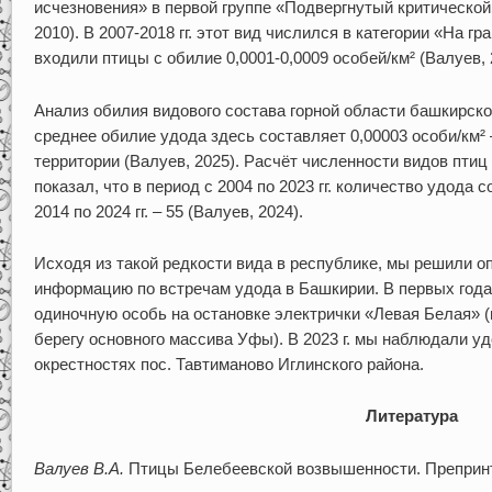
исчезновения» в первой группе «Подвергнутый критическо
2010). В 2007-2018 гг. этот вид числился в категории «На гр
входили птицы с обилие 0,0001-0,0009 особей/км² (Валуев, 
Анализ обилия видового состава горной области башкирского
среднее обилие удода здесь составляет 0,00003 особи/км² 
территории (Валуев, 2025). Расчёт численности видов пти
показал, что в период с 2004 по 2023 гг. количество удода 
2014 по 2024 гг. – 55 (Валуев, 2024).
Исходя из такой редкости вида в республике, мы решили 
информацию по встречам удода в Башкирии. В первых год
одиночную особь на остановке электрички «Левая Белая» (
берегу основного массива Уфы). В 2023 г. мы наблюдали уд
окрестностях пос. Тавтиманово Иглинского района.
Литература
Валуев В.А.
Птицы Белебеевской возвышенности. Препринт. 