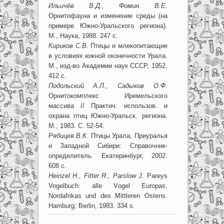
Ильичёв В.Д., Фомин В.Е.
Орнитофауна и изменение среды (на
примере Южно-Уральского региона).
М., Наука, 1988. 247 с.
Кириков С.В.
Птицы и млекопитающие
в условиях южной оконечности Урала.
М., изд-во Академии наук СССР, 1952.
412 с.
Подольский А.Л., Садыков О.Ф.
Орнитокомплекс Иремельского
массива // Практич. использов. и
охрана птиц Южно-Уральск. региона.
М., 1983. С. 52-54.
Рябицев В.К.
Птицы Урала, Приуралья
и Западной Сибири: Справочник-
определитель. Екатеринбург, 2002.
608 с.
Heinzel H., Fitter R., Parslow J.
Pareys
Vogelbuch: alle Vоgel Europas,
Nordafrikas und des Mittleren Ostens.
Hamburg; Berlin, 1983. 334 s.