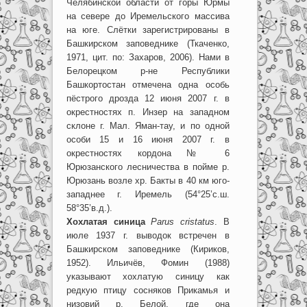
Челябинской области от горы Юрмы
на севере до Иремельского массива
на юге. Слётки зарегистрированы в
Башкирском заповеднике (Ткаченко,
1971, цит. по: Захаров, 2006). Нами в
Белорецком р-не Республики
Башкортостан отмечена одна особь
пёстрого дрозда 12 июня 2007 г. в
окрестностях п. Инзер на западном
склоне г. Мал. Яман-тау, и по одной
особи 15 и 16 июня 2007 г. в
окрестностях кордона № 6
Юрюзанского лесничества в пойме р.
Юрюзань возле хр. Бакты в 40 км юго-
западнее г. Иремель (54°25’с.ш.
58°35’в.д.).
Хохлатая синица
Parus cristatus
. В
июле 1937 г. выводок встречен в
Башкирском заповеднике (Кириков,
1952). Ильичёв, Фомин (1988)
указывают хохлатую синицу как
редкую птицу сосняков Прикамья и
низовий р. Белой, где она