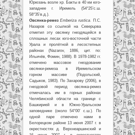
Юрюзань возле хр. Бакты в 40 км юго-
западнее г. Иремель (54°25’с.ш.
58°35’в.д.).
Овсянка-ремез
Emberiza rustica
. П.С.
Назаров со cсылкой на Северцова
отметил эту овсянку гнездящейся в
сплошных лесах юго-восточной части
Урала и пролётной в лесостепных
районах (Nazarov, 1886, цит. по:
Ильичёв, Фомин, 1988). В 1978-1982 гг.
отмечено массовое гнездование
овсянки-ремеза в Иремельском
горном массиве (Подольский,
Садыков, 1983). По Захарову (2006), в
гнездовой период овсянка-ремез
отмечалась им в горных районах
Челябинской области на границе с
Башкирией и в Южно-Уральском
заповеднике (около 54°00′ с.ш.). По
одной паре отмечено нами в
Белорецком районе 13 июня 2007 г. в
окрестностях д. Верхнеаршинский и
16 июня 2007 г. в окрестностях