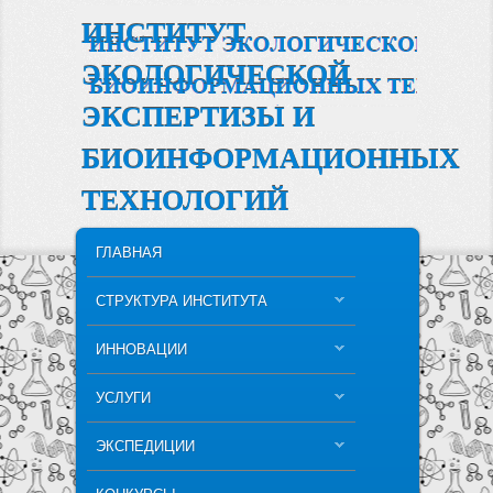
ИНСТИТУТ
ЭКОЛОГИЧЕСКОЙ
ЭКСПЕРТИЗЫ И
БИОИНФОРМАЦИОННЫХ
ТЕХНОЛОГИЙ
MAIN MENU
SKIP TO PRIMARY CONTENT
SKIP TO SECONDARY CONTENT
ГЛАВНАЯ
СТРУКТУРА ИНСТИТУТА
ИННОВАЦИИ
УСЛУГИ
ЭКСПЕДИЦИИ