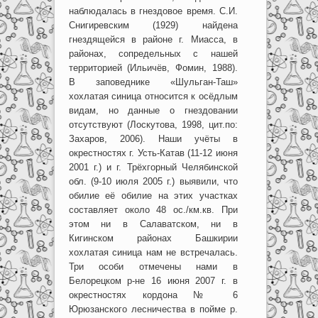
наблюдалась в гнездовое время. С.И.
Снигиревским (1929) найдена
гнездящейся в районе г. Миасса, в
районах, сопредельных с нашей
территорией (Ильичёв, Фомин, 1988).
В заповеднике «Шульган-Таш»
хохлатая синица относится к осёдлым
видам, но данные о гнездовании
отсутствуют (Лоскутова, 1998, цит.по:
Захаров, 2006). Наши учёты в
окрестностях г. Усть-Катав (11-12 июня
2001 г.) и г. Трёхгорный Челябинской
обл. (9-10 июля 2005 г.) выявили, что
обилие её обилие на этих участках
составляет около 48 ос./км.кв. При
этом ни в Салаватском, ни в
Кигинском районах Башкирии
хохлатая синица нам не встречалась.
Три особи отмечены нами в
Белорецком р-не 16 июня 2007 г. в
окрестностях кордона № 6
Юрюзанского лесничества в пойме р.