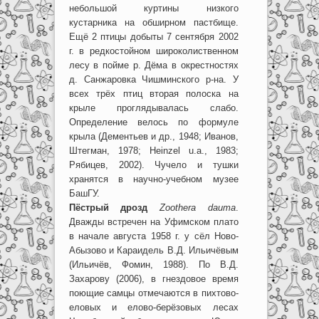
небольшой куртины низкого
кустарника на обширном пастбище.
Ещё 2 птицы добыты 7 сентября 2002
г. в редкостойном широколиственном
лесу в пойме р. Дёма в окрестностях
д. Санжаровка Чишминского р-на. У
всех трёх птиц вторая полоска на
крыле проглядывалась слабо.
Определение велось по формуле
крыла (Дементьев и др., 1948; Иванов,
Штегман, 1978; Heinzel u.a., 1983;
Рябицев, 2002). Чучело и тушки
хранятся в научно-учебном музее
БашГУ.
Пёстрый дрозд
Zoothera dauma
.
Дважды встречен на Уфимском плато
в начале августа 1958 г. у сёл Ново-
Абызово и Караидель В.Д. Ильичёвым
(Ильичёв, Фомин, 1988). По В.Д.
Захарову (2006), в гнездовое время
поющие самцы отмечаются в пихтово-
еловых и елово-берёзовых лесах