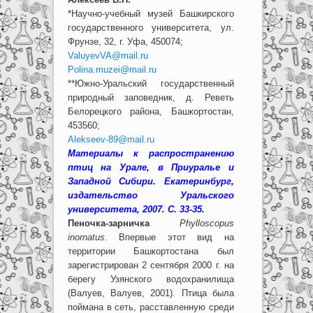
*Научно-учебный музей Башкирского
государственного университета, ул.
Фрунзе, 32, г. Уфа, 450074;
ValuyevVA@mail.ru
Polina.muzei@mail.ru
**Южно-Уральский государственный
природный заповедник, д. Реветь
Белорецкого района, Башкортостан,
453560;
Alekseev-89@mail.ru
Материалы к распространению
птиц на Урале, в Приуралье и
Западной Сибири. Екатеринбург,
издательство Уральского
университета, 2007. С. 33-35.
Пеночка-зарничка
Phylloscopus
inornatus
. Впервые этот вид на
территории Башкортостана был
зарегистрирован 2 сентября 2000 г. на
берегу Узянского водохранилища
(Валуев, Валуев, 2001). Птица была
поймана в сеть, расставленную среди