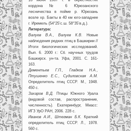
кордона № 6 Юрюзанского
лесничества в пойме р. Юрюзань
возле хр. Бакты в 40 км юго-западнее
г. Иремель (54°25’с.ш. 58°35’в.д.).
Литература:
Валуев В.А., Валуев К.В.
Новые
наблюдения редких птиц в Башкирии //
Итоги биологических исследований.
Вып. 6. 2000 г.: Сб. научных трудов
Башкирск. ун-та. Уфа, 2001. С. 161-
163.
Дементьев Г.П., Гладков Н.А.,
Птушенко Е.С., Судиловская А.М.
Определитель птиц СССР. М., 1948.
450 с.
Захаров В.Д.
Птицы Южного Урала
(видовой состав, распространение,
численность). Екатеринбург, Миасс:
ИГЗ УрО РАН, 2006. 228 с.
Иванов А.И., Штегман Б.К.
Краткий
определитель птиц СССР. Л., 1978.
560 с.