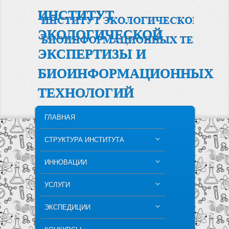
ИНСТИТУТ
ЭКОЛОГИЧЕСКОЙ
ЭКСПЕРТИЗЫ И
БИОИНФОРМАЦИОННЫХ
ТЕХНОЛОГИЙ
MAIN MENU
SKIP TO PRIMARY CONTENT
SKIP TO SECONDARY CONTENT
ГЛАВНАЯ
СТРУКТУРА ИНСТИТУТА
ИННОВАЦИИ
УСЛУГИ
ЭКСПЕДИЦИИ