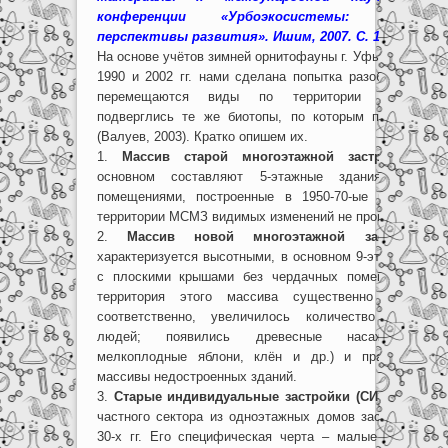
конференции «Урбоэкосистемы: пробл
перспективы развития». Ишим, 2007. С. 148-151.
На основе учётов зимней орнитофауны г. Уфы в январе
1990 и 2002 гг. нами сделана попытка разобраться в 
перемещаются виды по территории города. А
подверглись те же биотопы, по которым проводилис
(Валуев, 2003). Кратко опишем их.
1.
Массив старой многоэтажной застройки (М
основном составляют 5-этажные здания с черд
помещениями, построенные в 1950-70-ые гг. За 12
территории МСМЗ видимых изменений не произошло.
2.
Массив новой многоэтажной застройки 
характеризуется высотными, в основном 9-этажными, з
с плоскими крышами без чердачных помещений. За
территория этого массива существенно расшири
соответственно, увеличилось количество живущи
людей; появились древесные насаждения (р
мелкоплодные яблони, клён и др.) и практически 
массивы недостроенных зданий.
3.
Старые индивидуальные застройки (СИЗ).
Данный
частного сектора из одноэтажных домов застраивался 
30-х гг. Его специфическая черта – малые (4 сотки) 