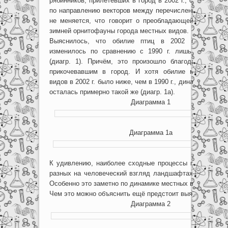
рябинников, прилетевших в город в 2002 г., структура 
по направлению векторов между перечисленными типам
не меняется, что говорит о преобладающей роли в д
зимней орнитофауны города местных видов.
Выяснилось, что обилие птиц в 2002 г. практич
изменилось по сравнению с 1990 г. лишь в секто
(диагр. 1). Причём, это произошло благодаря новым
прикочевавшим в город. И хотя обилие местных (о
видов в 2002 г. было ниже, чем в 1990 г., динамика пер
осталась примерно такой же (диагр. 1а).
Диаграмма 1
Диаграмма 1а
К удивлению, наиболее сходные процессы происходят 
разных на человеческий взгляд ландшафтах как МНМЗ
Особенно это заметно по динамике местных видов (диагр.
Чем это можно объяснить ещё предстоит выяснить.
Диаграмма 2