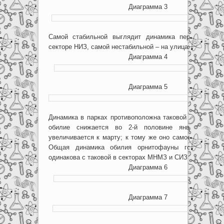
Диаграмма 3
Самой стабильной выглядит динамика перемещений
секторе НИЗ, самой нестабильной – на улицах (диагр. 4 и
Диаграмма 4
Диаграмма 5
Динамика в парках противоположна таковой в секторе
обилие снижается во 2-й половине января и по
увеличивается к марту; к тому же оно самое низкое (ди
Общая динамика обилия орнитофауны города прак
одинакова с таковой в секторах МНМЗ и СИЗ (диагр. 7).
Диаграмма 6
Диаграмма 7