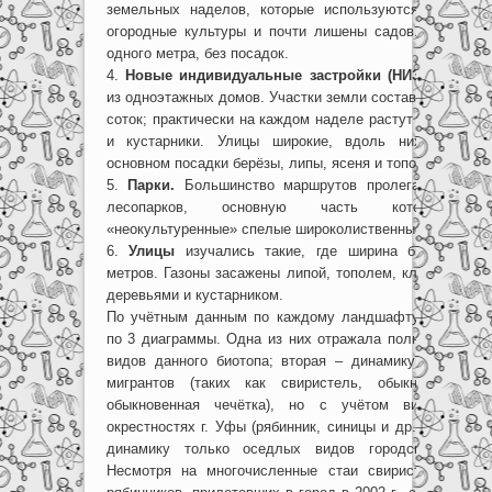
земельных наделов, которые используются в основ
огородные культуры и почти лишены садов. Улочки уз
одного метра, без посадок.
4.
Новые индивидуальные застройки (НИЗ).
Частный
из одноэтажных домов. Участки земли составляют в ср
соток; практически на каждом наделе растут плодовые
и кустарники. Улицы широкие, вдоль них распол
основном посадки берёзы, липы, ясеня и тополя.
5.
Парки.
Большинство маршрутов пролегало по тер
лесопарков, основную часть которых за
«неокультуренные» спелые широколиственные леса.
6.
Улицы
изучались такие, где ширина была не м
метров. Газоны засажены липой, тополем, клёном, берё
деревьями и кустарником.
По учётным данным по каждому ландшафту было сос
по 3 диаграммы. Одна из них отражала полную динами
видов данного биотопа; вторая – динамику без учёта
мигрантов (таких как свиристель, обыкновенный с
обыкновенная чечётка), но с учётом видов, жи
окрестностях г. Уфы (рябинник, синицы и др.); третья 
динамику только оседлых видов городской орнит
Несмотря на многочисленные стаи свиристелей, сне