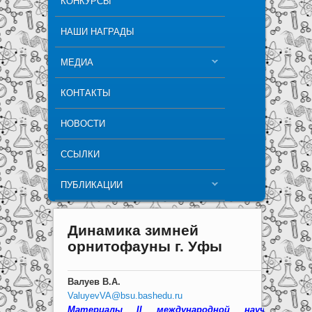
КОНКУРСЫ
НАШИ НАГРАДЫ
МЕДИА
КОНТАКТЫ
НОВОСТИ
ССЫЛКИ
ПУБЛИКАЦИИ
Динамика зимней
орнитофауны г. Уфы
Валуев В.А.
ValuyevVA@bsu.bashedu.ru
Материалы
II международной научно-практи