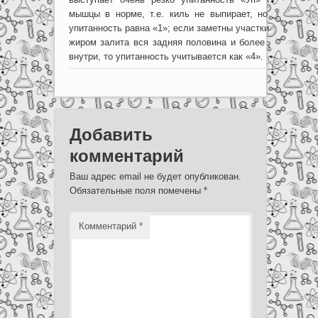
мышцы в норме, т.е. киль не выпирает, но жировых 
упитанность равна «1»; если заметны участки жировых о
жиром залита вся задняя половина и более – «3», есл
внутри, то упитанность учитывается как «4».
Добавить
комментарий
Ваш адрес email не будет опубликован.
Обязательные поля помечены
*
Комментарий
*