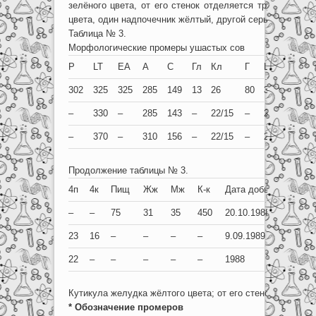
зелёного цвета, от его стенок отделяется трудно, рвёт
цвета, один надпочечник жёлтый, другой серый, как и се
Таблица № 3.
Морфологические промеры ушастых сов
P
LT
EA
A
C
Гл
Кл
Г
Ц
1п
1к
302
325
325
285
149
13
26
80
34
11
15
–
330
–
285
143
–
22/15
–
24
16
16
–
370
–
310
156
–
22/15
–
27
11
15
Продолжение таблицы № 3.
4п
4к
Пищ
Жж
Мж
К-к
Дата добычи
Ра
–
–
75
31
35
450
20.10.1988
Ме
23
16
–
–
–
–
9.09.1989
Ку
22
–
–
–
–
–
1988
Уф
Кутикула желудка жёлтого цвета; от его стенок отделяет
* Обозначение промеров