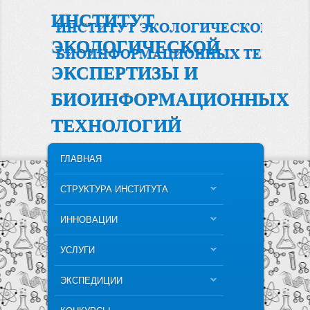
ИНСТИТУТ
ЭКОЛОГИЧЕСКОЙ
ЭКСПЕРТИЗЫ И
БИОИНФОРМАЦИОННЫХ
ТЕХНОЛОГИЙ
MAIN MENU
SKIP TO PRIMARY CONTENT
SKIP TO SECONDARY CONTENT
ГЛАВНАЯ
СТРУКТУРА ИНСТИТУТА
ИННОВАЦИИ
УСЛУГИ
ЭКСПЕДИЦИИ