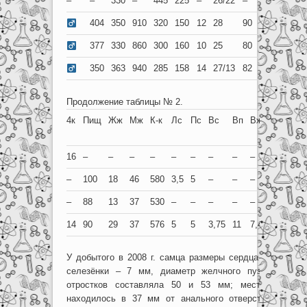
–
–
330
–
445
225
–
26/22
–
35
11
17
404
350
910
320
150
12
28
90
32
12
16
377
330
860
300
160
10
25
80
40
–
–
350
363
940
285
158
14
27/13
82
47
15
14
Продолжение таблицы № 2.
4к
Пищ
Жж
Мж
К-к
Лс
Пс
Вс
Вп
Вж
Уп
Дата
добы
16
–
–
–
–
–
–
–
–
–
–
1973
–
100
18
46
580
3,5
5
–
–
–
–
02.1
–
88
13
37
530
–
–
–
–
–
–
05.0
14
90
29
37
576
5
5
3,75
11
7,4
2
30.0
У добытого в 2008 г. самца размеры сердца составлял
селезёнки – 7 мм, диаметр желчного пузыря – 1
отростков составляла 50 и 53 мм; место их кре
находилось в 37 мм от анального отверстия. Кутик