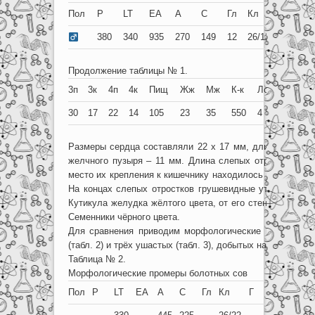
Пол
P
LT
EA
A
C
Гл
Кл
Г
Ц
380
340
935
270
149
12
26/13
80
46
Продолжение таблицы № 1.
3п
3к
4п
4к
Пищ
Жж
Мж
К-к
Лс
Пс
Вс
30
17
22
14
105
23
35
550
4
5
2,7
Размеры сердца составляли 22 х 17 мм, длина селезён
желчного пузыря – 11 мм. Длина слепых отростков сос
место их крепления к кишечнику находилось в 18 мм от 
На концах слепых отростков грушевидные утолщения тё
Кутикула желудка жёлтого цвета, от его стенок отделяе
Семенники чёрного цвета.
Для сравнения приводим морфологические промеры ч
(табл. 2) и трёх ушастых (табл. 3), добытых на территор
Таблица № 2.
Морфологические промеры болотных сов
Пол
P
LT
EA
A
C
Гл
Кл
Г
Ц
1п
1к