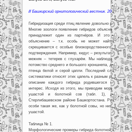
//
Башкирский орнитологический вестник. 2009. № 6. С. 
Гибридизация среди птиц явление довольно редкое и то
Многие зоологи появление гибридов объясняют редкост
принадлежит один из партнёров. И это имеет по
объяснение – т.к. особь не может найти партнёр
скрещивается с особью близкородственного вида. И в
подтверждения. Например, кидус – результат скрещиван
межняк – тетерев с глухарём. Мы наблюдали вяхиря
потомство среднего и большого кроншнепа, даже видел
птенца белой и серой цапли. Последний случай тем б
систематики относят этих цапель к разным родам –
Egr
описание каждого гибрида родившегося на воле п
интерес. Исходя из этого, мы приводим морфологическ
ушастой и болотной сов (табл. 1), добытого
Стерлибашевском районе Башкортостана. Расцветка ма
особи такая же, как у болотной совы, но низ полностью
ушастой.
Таблица № 1.
Морфологические промеры гибрида болотной и ушастой