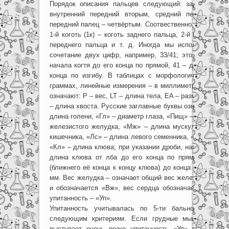
Порядок описания пальцев следующий: задний палец
внутренний передний вторым, средний передний –
передний палец – четвёртым. Соотвественно, мы присво
1-й коготь (1к) – коготь заднего пальца, 2-й коготь (2к)
переднего пальца и т. д. Иногда мы использовали в
сочетание двух цифр, например, 33/41; это обозначае
начала когтя до его конца по прямой, 41 – длина когтя
конца по изгибу. В таблицах с морфологическими д
граммах, линейные измерения – в миллиметрах. Заглав
означают: P – вес, LT – длина тела, EA – размах крылье
– длина хвоста. Русские заглавные буквы означают: «Ц»
длина голени, «Гл» – диаметр глаза, «Пищ» – длина пи
железистого желудка, «Мж» – длина мускулистого жел
кишечника, «Лс» – длина левого семенника, «Пс» – длин
«Кл» – длина клюва; при указании дроби, например, 30/
длина клюва от лба до его конца по прямой 30 мм,
(ближнего её конца к концу клюва) до конца клюва по 
мм. Вес желудка – означает общий вес железистого и 
и обозначается «Вж», вес сердца обозначается «Вс» и
упитанность – «Уп».
Упитанность учитывалась по 5-ти бальной шкале
следующим критериям. Если грудные мышцы сильн
выступает очень резко упитанность «Уп» составляе