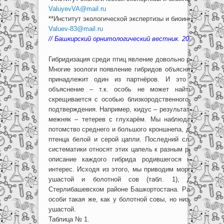
ValuyevVA@mail.ru
**Институт экологической экспертизы и биоинформацион
Valuev-83@mail.ru
// Башкирский орнитологический вестник. 2009. № 6. С. 
Гибридизация среди птиц явление довольно редкое и то
Многие зоологи появление гибридов объясняют редкост
принадлежит один из партнёров. И это имеет по
объяснение – т.к. особь не может найти партнёр
скрещивается с особью близкородственного вида. И в
подтверждения. Например, кидус – результат скрещиван
межняк – тетерев с глухарём. Мы наблюдали вяхиря
потомство среднего и большого кроншнепа, даже видел
птенца белой и серой цапли. Последний случай тем б
систематики относят этих цапель к разным родам –
Egr
описание каждого гибрида родившегося на воле п
интерес. Исходя из этого, мы приводим морфологическ
ушастой и болотной сов (табл. 1), добытого
Стерлибашевском районе Башкортостана. Расцветка ма
особи такая же, как у болотной совы, но низ полностью
ушастой.
Таблица № 1.