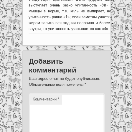
выступает очень резко упитанность «Уп» составляе
мышцы в норме, т.е. киль не выпирает, но жировых 
упитанность равна «1»; если заметны участки жировых о
жиром залита вся задняя половина и более – «3», есл
внутри, то упитанность учитывается как «4».
Добавить
комментарий
Ваш адрес email не будет опубликован.
Обязательные поля помечены
*
Комментарий
*