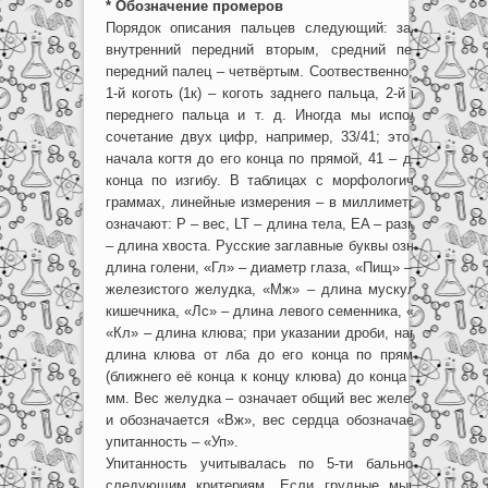
* Обозначение промеров
Порядок описания пальцев следующий: задний палец
внутренний передний вторым, средний передний –
передний палец – четвёртым. Соотвественно, мы присво
1-й коготь (1к) – коготь заднего пальца, 2-й коготь (2к)
переднего пальца и т. д. Иногда мы использовали в
сочетание двух цифр, например, 33/41; это обозначае
начала когтя до его конца по прямой, 41 – длина когтя
конца по изгибу. В таблицах с морфологическими д
граммах, линейные измерения – в миллиметрах. Заглав
означают: P – вес, LT – длина тела, EA – размах крылье
– длина хвоста. Русские заглавные буквы означают: «Ц»
длина голени, «Гл» – диаметр глаза, «Пищ» – длина пи
железистого желудка, «Мж» – длина мускулистого жел
кишечника, «Лс» – длина левого семенника, «Пс» – длин
«Кл» – длина клюва; при указании дроби, например, 30/
длина клюва от лба до его конца по прямой 30 мм,
(ближнего её конца к концу клюва) до конца клюва по 
мм. Вес желудка – означает общий вес железистого и 
и обозначается «Вж», вес сердца обозначается «Вс» и
упитанность – «Уп».
Упитанность учитывалась по 5-ти бальной шкале
следующим критериям. Если грудные мышцы сильн