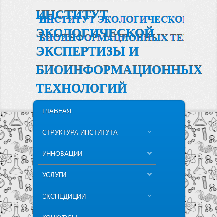
ИНСТИТУТ
ЭКОЛОГИЧЕСКОЙ
ЭКСПЕРТИЗЫ И
БИОИНФОРМАЦИОННЫХ
ТЕХНОЛОГИЙ
MAIN MENU
SKIP TO PRIMARY CONTENT
SKIP TO SECONDARY CONTENT
ГЛАВНАЯ
СТРУКТУРА ИНСТИТУТА
ИННОВАЦИИ
УСЛУГИ
ЭКСПЕДИЦИИ