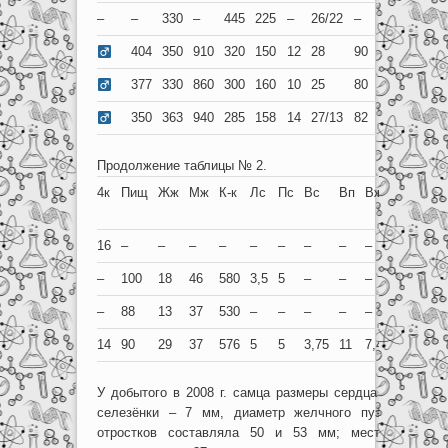
–
–
330
–
445
225
–
26/22
–
35
11
17
404
350
910
320
150
12
28
90
32
12
16
377
330
860
300
160
10
25
80
40
–
–
350
363
940
285
158
14
27/13
82
47
15
14
Продолжение таблицы № 2.
4к
Пищ
Жж
Мж
К-к
Лс
Пс
Вс
Вп
Вж
Уп
Дата
добы
16
–
–
–
–
–
–
–
–
–
–
1973
–
100
18
46
580
3,5
5
–
–
–
–
02.1
–
88
13
37
530
–
–
–
–
–
–
05.0
14
90
29
37
576
5
5
3,75
11
7,4
2
30.0
У добытого в 2008 г. самца размеры сердца составлял
селезёнки – 7 мм, диаметр желчного пузыря – 1
отростков составляла 50 и 53 мм; место их кре