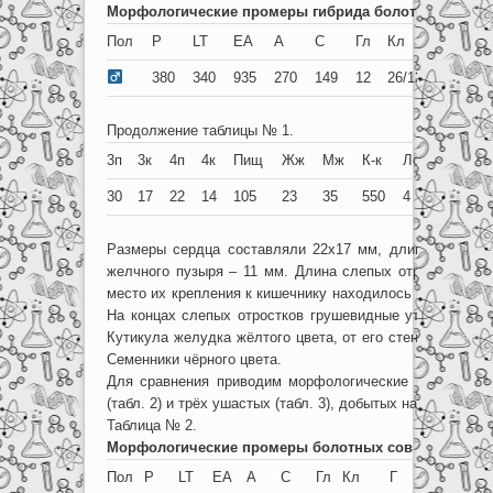
Морфологические промеры гибрида болотной и уша
Пол
P
LT
EA
A
C
Гл
Кл
Г
Ц
380
340
935
270
149
12
26/13
80
46
Продолжение таблицы № 1.
3п
3к
4п
4к
Пищ
Жж
Мж
К-к
Лс
Пс
Вс
30
17
22
14
105
23
35
550
4
5
2,7
Размеры сердца составляли 22х17 мм, длина селезён
желчного пузыря – 11 мм. Длина слепых отростков сос
место их крепления к кишечнику находилось в 18 мм от 
На концах слепых отростков грушевидные утолщения тё
Кутикула желудка жёлтого цвета, от его стенок отделяе
Семенники чёрного цвета.
Для сравнения приводим морфологические промеры ч
(табл. 2) и трёх ушастых (табл. 3), добытых на территор
Таблица № 2.
Морфологические промеры болотных сов
Пол
P
LT
EA
A
C
Гл
Кл
Г
Ц
1п
1к