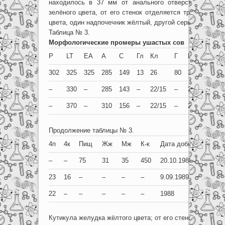
находилось в 37 мм от анального отверстия. Кутик
зелёного цвета, от его стенок отделяется трудно, рвёт
цвета, один надпочечник жёлтый, другой серый, как и се
Таблица № 3.
Морфологические промеры ушастых сов
P
LT
EA
A
C
Гл
Кл
Г
Ц
1п
1к
302
325
325
285
149
13
26
80
34
11
15
–
330
–
285
143
–
22/15
–
24
16
16
–
370
–
310
156
–
22/15
–
27
11
15
Продолжение таблицы № 3.
4п
4к
Пищ
Жж
Мж
К-к
Дата добычи
Ра
–
–
75
31
35
450
20.10.1988
Ме
23
16
–
–
–
–
9.09.1989
Ку
22
–
–
–
–
–
1988
Уф
Кутикула желудка жёлтого цвета; от его стенок отделяет