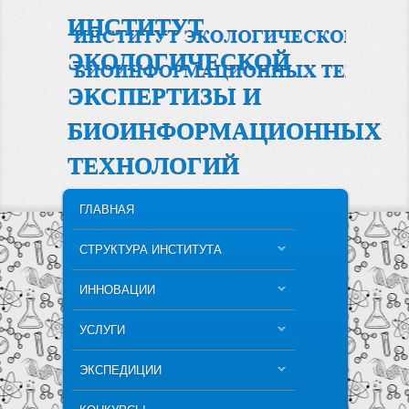
ИНСТИТУТ
ЭКОЛОГИЧЕСКОЙ
ЭКСПЕРТИЗЫ И
БИОИНФОРМАЦИОННЫХ
ТЕХНОЛОГИЙ
MAIN MENU
SKIP TO PRIMARY CONTENT
SKIP TO SECONDARY CONTENT
ГЛАВНАЯ
СТРУКТУРА ИНСТИТУТА
ИННОВАЦИИ
УСЛУГИ
ЭКСПЕДИЦИИ