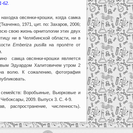
1-62.
находка овсянки-крошки, когда самка
каченко, 1971, цит. по: Захаров, 2006;
 всю свою жизнь орнитологии этих двух
птицу ни в Челябинской области, ни в
дкости
Emberiza pusilla
на пролёте от
.
лино самца овсянки-крошки является
овым Эдуардом Халитовичем утром 2
на волю. К сожалению, фотография
публиковать.
 семейств: Воробьиные, Вьюрковые и
Чебоксары, 2009. Выпуск 3. С. 4-9.
 распространение, численность).