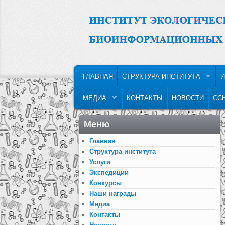
MAIN MENU
SKIP TO PRIMARY CONTENT
SKIP TO SECONDARY CONTENT
ГЛАВНАЯ
СТРУКТУРА ИНСТИТУТА
И
МЕДИА
КОНТАКТЫ
НОВОСТИ
СС
Меню
Главная
Структура института
Услуги
Экспедиции
Конкурсы
Наши награды
Медиа
Контакты