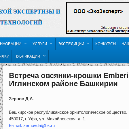
ННОВАЦИИ
УСЛУГИ
ЭКСПЕДИЦИИ
КОНКУРСЫ
НА
ЫЛКИ
ПУБЛИКАЦИИ
Встреча овсянки-крошки Emberiz
Иглинском районе Башкирии
Зернов Д.А.
Башкирское республиканское орнитологическое общество.
450017, г. Уфа, ул. Михайловская, д. 1.
E-mail: zernovda@bk.ru