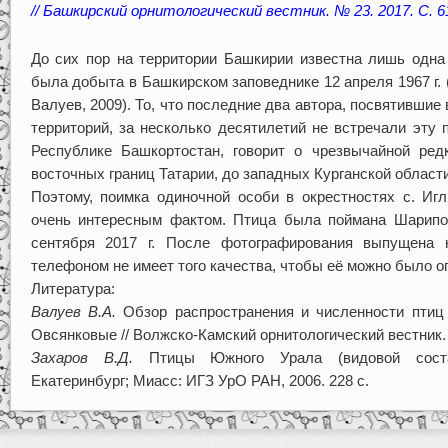
// Башкирский орнитологический вестник. № 23. 2017. С. 6
До сих пор на территории Башкирии известна лишь одна 
была добыта в Башкирском заповеднике 12 апреля 1967 г. (Т
Валуев, 2009). То, что последние два автора, посвятившие
территорий, за несколько десятилетий не встречали эту 
Республике Башкортостан, говорит о чрезвычайной ре
восточных границ Татарии, до западных Курганской области
Поэтому, поимка одиночной особи в окрестностях с. Иг
очень интересным фактом. Птица была поймана Шарип
сентября 2017 г. После фотографирования выпущена 
телефоном не имеет того качества, чтобы её можно было о
Литература:
Валуев В.А.
Обзор распространения и численности птиц
Овсянковые // Волжско-Камский орнитологический вестник. 
Захаров В.Д.
Птицы Южного Урала (видовой состав,
Екатеринбург; Миасс: ИГЗ УрО РАН, 2006. 228 с.