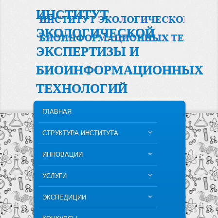
ИНСТИТУТ
ЭКОЛОГИЧЕСКОЙ
ЭКСПЕРТИЗЫ И
БИОИНФОРМАЦИОННЫХ
ТЕХНОЛОГИЙ
MAIN MENU
SKIP TO PRIMARY CONTENT
SKIP TO SECONDARY CONTENT
ГЛАВНАЯ
СТРУКТУРА ИНСТИТУТА
ИННОВАЦИИ
УСЛУГИ
ЭКСПЕДИЦИИ