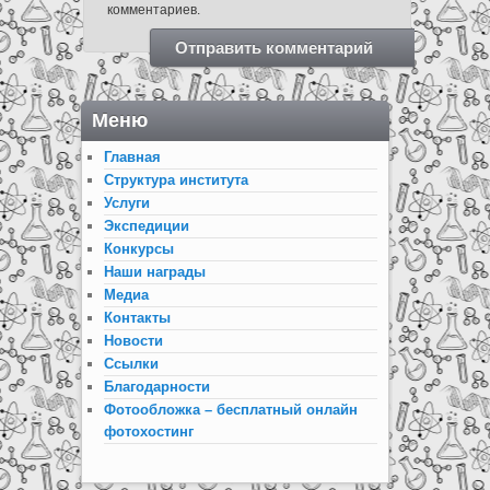
комментариев.
Меню
Главная
Структура института
Услуги
Экспедиции
Конкурсы
Наши награды
Медиа
Контакты
Новости
Ссылки
Благодарности
Фотообложка – бесплатный онлайн
фотохостинг