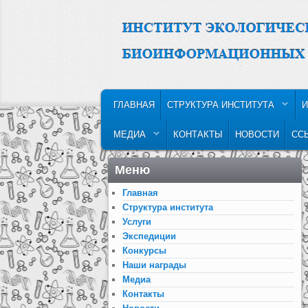
MAIN MENU
SKIP TO PRIMARY CONTENT
SKIP TO SECONDARY CONTENT
ГЛАВНАЯ
СТРУКТУРА ИНСТИТУТА
И
МЕДИА
КОНТАКТЫ
НОВОСТИ
СС
Меню
Главная
Структура института
Услуги
Экспедиции
Конкурсы
Наши награды
Медиа
Контакты