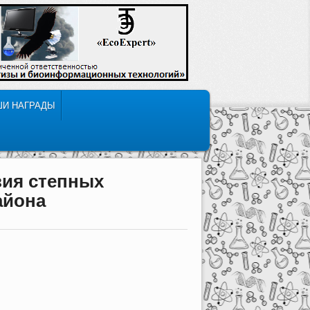
ШИ НАГРАДЫ
зия степных
айона