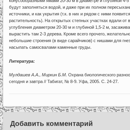
конусообразными ямами 20-30 м в диаметре и глубиной 4-5
будут заполняться водой, и даже при их полном пересыхан
источники, и как укрытия (т.к. в них и рядом с ними появит
растительность). На открытых степных участках вдали от
углубления диаметром 20-30 м и глубиной 1,5-2 м, засажива
вырастить там 2-3 дерева. Кроме всего прочего, желатель
небольшие строения (в виде сарайчиков) с нишами для гне
насыпать самосвалами каменные груды.
Литература:
Мулдашев А.А., Миркин Б.М.
Охрана биологического разноо
сегодня и завтра // Табигат, № 8-9. Уфа, 2005. С. 24-27.
Добавить комментарий