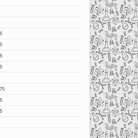
5
5
5
5
75
5
5