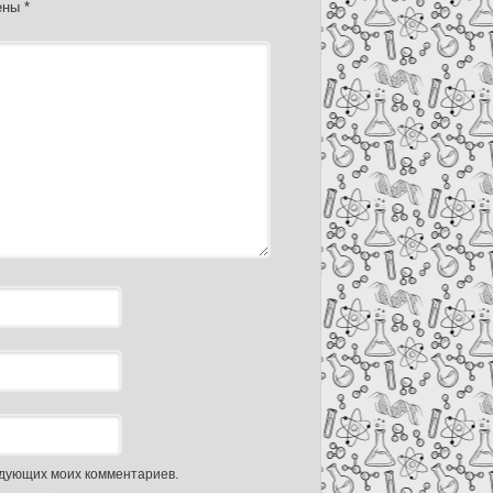
чены
*
ледующих моих комментариев.