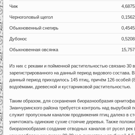
Чиж
4,6875
Черноголовый щегол
0,1562
Обыкновенный снегирь
0,4545
Дубонос
0,5208
Обыкновенная овсянка
15,757
Из них с реками и пойменной растительностью связано 30 ви
зарегистрированного на данный период видового состава. Вс
данный период приходилось 145 птиц, причём 126 особей (8
водоёмами, древесной и кустарниковой растительностью.
Таким образом, для сохранения биоразнообразия орнитоф
Зианчуринского района требуется контроль над вырубкой п
служит пропускным каналом продвижения птиц далеко в сте
уничтожать одинокие сухие стоячие деревья. Также полож
биоразнообразия создание отводных каналов от русел рек 