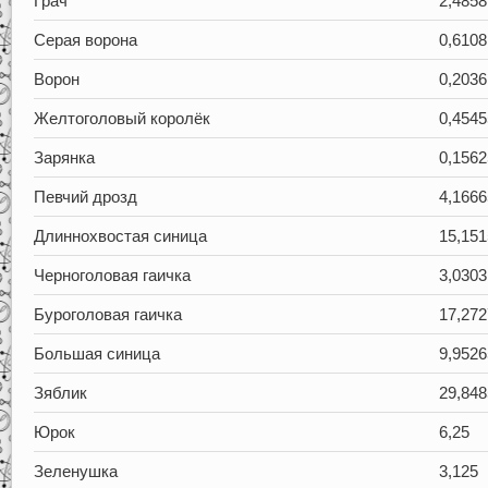
Грач
2,4858
Серая ворона
0,6108
Ворон
0,2036
Желтоголовый королёк
0,4545
Зарянка
0,1562
Певчий дрозд
4,1666
Длиннохвостая синица
15,151
Черноголовая гаичка
3,0303
Буроголовая гаичка
17,272
Большая синица
9,9526
Зяблик
29,848
Юрок
6,25
Зеленушка
3,125