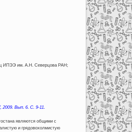
иц ИПЭЭ им. А.Н. Северцова РАН;
009. Вып. 6. С. 9-11.
тостана являются общими с
алистую и грядовохолмистую