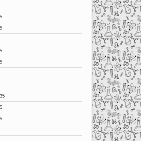
5
5
5
5
35
5
5