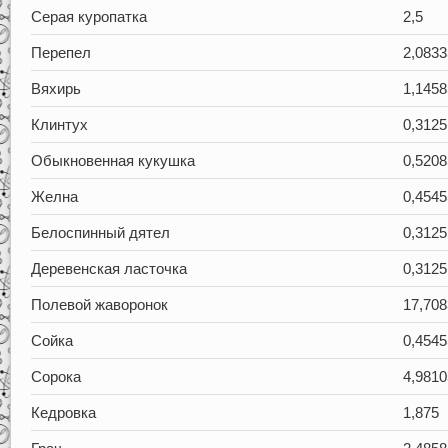
Серая куропатка
2,5
Перепел
2,0833
Вяхирь
1,1458
Клинтух
0,3125
Обыкновенная кукушка
0,5208
Желна
0,4545
Белоспинный дятел
0,3125
Деревенская ласточка
0,3125
Полевой жаворонок
17,708
Сойка
0,4545
Сорока
4,9810
Кедровка
1,875