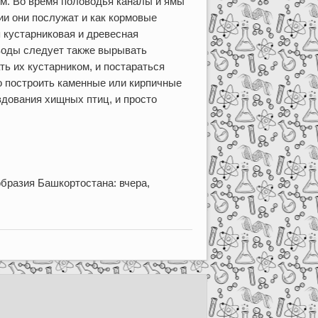
 м. Во время половодья каналы и ямы
ии они послужат и как кормовые
ся кустарниковая и древесная
 воды следует также вырывать
ть их кустарником, и постараться
но построить каменные или кирпичные
здования хищных птиц, и просто
бразия Башкортостана: вчера,