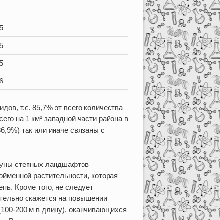
5
5
5
6
дов, т.е. 85,7% от всего количества
его на 1 км² западной части района в
6,9%) так или иначе связаны с
ауны степных ландшафтов
ойменной растительности, которая
пь. Кроме того, не следует
ительно скажется на повышении
(100-200 м в длину), оканчивающихся