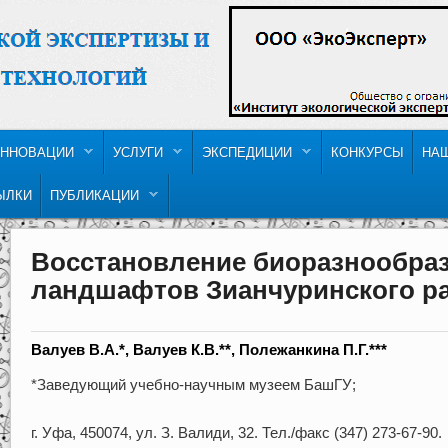
ННОВАЦИИ
УСЛУГИ
ЭКСПЕДИЦИИ
КОНКУРСЫ
НА
ЫЛКИ
ПУБЛИКАЦИИ
Восстановление биоразнообра
ландшафтов Зианчуринского р
Валуев В.А.*, Валуев К.В.**, Полежанкина П.Г.***
*Заведующий учебно-научным музеем БашГУ;
г. Уфа, 450074, ул. З. Валиди, 32. Тел./факс (347) 273-67-90.