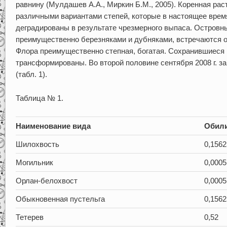
равнину (Мулдашев А.А., Миркин Б.М., 2005). Коренная ра
различными вариантами степей, которые в настоящее вре
деградированы в результате чрезмерного выпаса. Островн
преимущественно березняками и дубняками, встречаются 
Флора преимущественно степная, богатая. Сохранившиеся
трансформированы. Во второй половине сентября 2008 г. з
(табл. 1).
Таблица № 1.
Наименование вида
Обили
Шилохвость
0,1562
Могильник
0,0005
Орлан-белохвост
0,0005
Обыкновенная пустельга
0,1562
Тетерев
0,52