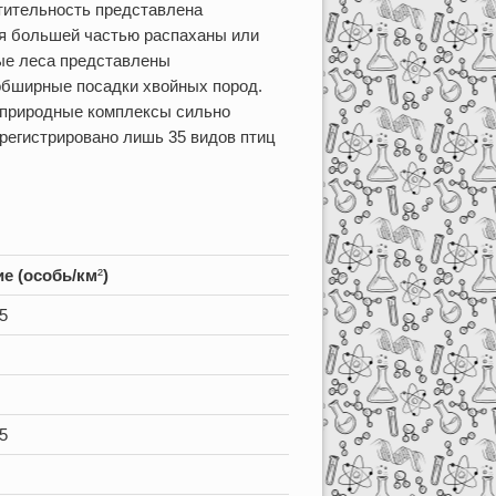
стительность представлена
мя большей частью распаханы или
ые леса представлены
обширные посадки хвойных пород.
 природные комплексы сильно
арегистрировано лишь 35 видов птиц
е (особь/км
²
)
5
5