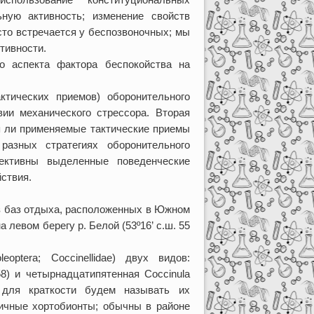
ьную активность; изменение свойств
сто встречается у беспозвоночных; мы
тивности.
о аспекта фактора беспокойства на
тических приемов) оборонительного
ии механического стрессора. Вторая
я ли применяемые тактические приемы
азных стратегиях оборонительного
фективны выделенные поведенческие
йствия.
из баз отдыха, расположенных в Южном
 левом берегу р. Белой (53º16’ с.ш. 55
ptera; Coccinellidae) двух видов:
758) и четырнадцатипятенная Coccinula
ее для краткости будем называть их
пичные хортобионты; обычны в районе