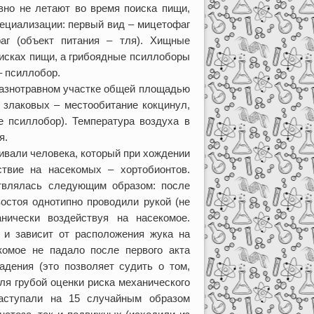
ивно не летают во время поиска пищи,
ециализации: первый вид – мицетофаг
фаг (объект питания – тля). Хищные
оисках пищи, а грибоядные псиллоборы
– псиллобор.
 разнотравном участке общей площадью
 злаковых – местообитание кокцинул,
е псиллобор). Температура воздуха в
я.
ивали человека, который при хождении
ствие на насекомых – хортобионтов.
ствлялась следующим образом: после
востоя однотипно проводили рукой (не
анически воздействуя на насекомое.
 и зависит от расположения жука на
комое не падало после первого акта
адения (это позволяет судить о том,
ля грубой оценки риска механического
аступали на 15 случайным образом