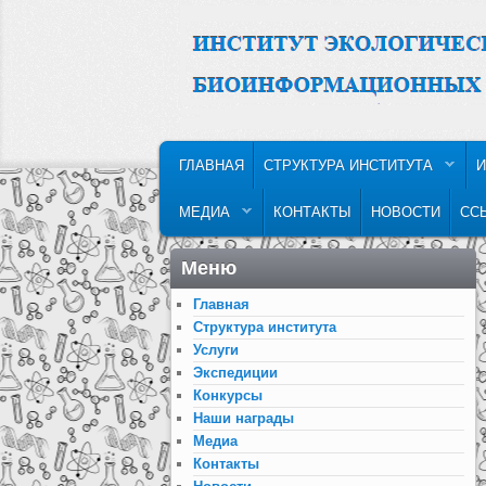
MAIN MENU
SKIP TO PRIMARY CONTENT
SKIP TO SECONDARY CONTENT
ГЛАВНАЯ
СТРУКТУРА ИНСТИТУТА
И
МЕДИА
КОНТАКТЫ
НОВОСТИ
СС
Меню
Главная
Структура института
Услуги
Экспедиции
Конкурсы
Наши награды
Медиа
Контакты