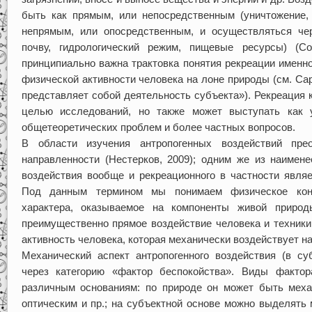
быть как прямым, или непосредственным (уничтожение, 
непрямым, или опосредственным, и осуществляться чер
почву, гидрологический режим, пищевые ресурсы) (Co
принципиально важна трактовка понятия рекреации именно
физической активности человека на лоне природы (см. Сар
представляет собой деятельность субъекта»). Рекреация 
целью исследований, но также может выступать как 
общетеоретических проблем и более частных вопросов.
В области изучения антропогенных воздействий прео
направленности (Нестерков, 2009); одним же из наимене
воздействия вообще и рекреационного в частности явля
Под данным термином мы понимаем физическое конта
характера, оказываемое на компоненты живой природ
преимущественно прямое воздействие человека и техники
активность человека, которая механически воздействует на
Механический аспект антропогенного воздействия (в су
через категорию «фактор беспокойства». Виды факто
различным основаниям: по природе он может быть механ
оптическим и пр.; на субъектной основе можно выделять