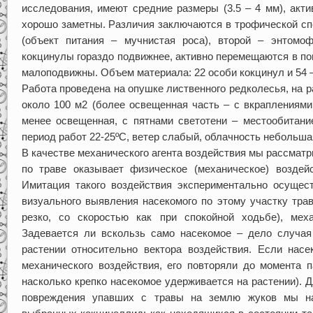
исследования, имеют средние размеры (3.5 – 4 мм), акт
хорошо заметны. Различия заключаются в трофической сп
(объект питания – мучнистая роса), второй – энтомо
кокцинулы гораздо подвижнее, активно перемещаются в п
малоподвижны. Объем материала: 22 особи кокцинул и 54 
Работа проведена на опушке лиственного редколесья, на
около 100 м2 (более освещенная часть – с вкраплениями
менее освещенная, с пятнами светотени – местообитани
период работ 22-25ºС, ветер слабый, облачность небольша
В качестве механического агента воздействия мы рассматр
по траве оказывает физическое (механическое) воздей
Имитация такого воздействия экспериментально осуще
визуального выявления насекомого по этому участку тра
резко, со скоростью как при спокойной ходьбе), мех
Задевается ли вскользь само насекомое – дело случая
растении относительно вектора воздействия. Если насе
механического воздействия, его повторяли до момента п
насколько крепко насекомое удерживается на растении). Д
повреждения упавших с травы на землю жуков мы н