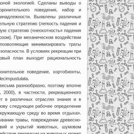
азной экологией. Сделаны выводы о
оронительного поведения, набор и
ринадлежности. Выявлены различные
льную стратегию (легкость падения и
ную стратегию («неохотность» падения
тозом). При механическом воздействии
 позволяющие минимизировать траты
зопасности. В условиях рекреации при
рвый план выходит рациональность
онительное поведение, хортобионты,
decimpustulata.
весьма разнообразно, поэтому вполне
 2000), в частности, рекреационного
ет в различных отраслях знания и в
снову следующее рабочее определение
 окружающую среду во время отдыха».
ывании травы, повреждении древесно-
довий и укрытий животных, шумовом
здействие рекреации на животных может