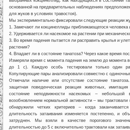
выбранных кокцинеллид: как находящихся в состоянии та
основанной на предварительных наблюдениях предположен
для жуков в условиях травостоя).
Мы экспериментально фиксировали следующие реакции жук
1. Замечают ли кокцинеллиды приближающегося человека и
2. Удерживается ли насекомое на растении при механическ
3. Во время падения пытается ли расправить крылья и улет
растения?
4. Впадает ли в состояние танатоза? Через какое время по
Измеряли время с момента падения на землю до момента в
до 1 с). Каждую особь тестировали только один раз
Копулирующие пары анализировали совместно с одиночны
Отмечали наличие или отсутствие состояние танатоза.
защитная поведенческая реакция животных, имитация 
состояние неподвижности насекомых – небольшой 
возобновлением нормальной активности – мы трактовали 
обнаружили четких критериев – когда заканчивается
длительность затаивания изменяется постепенно, и объ
затруднен. Мы взяли в качестве порогового значе
длительностью до 5 с включительно трактовали как затаива