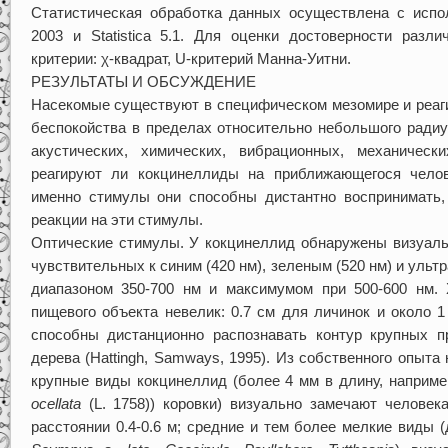
Статистическая обработка данных осуществлена с испо
2003 и Statistica 5.1. Для оценки достоверности разл
критерии: χ-квадрат, U-критерий Манна-Уитни.
РЕЗУЛЬТАТЫ И ОБСУЖДЕНИЕ
Насекомые существуют в специфическом мезомире и реаги
беспокойства в пределах относительно небольшого радиу
акустических, химических, вибрационных, механическ
реагируют ли кокцинеллиды на приближающегося челов
именно стимулы они способны дистантно воспринимать,
реакции на эти стимулы.
Оптические стимулы. У кокцинеллид обнаружены визуальн
чувствительных к синим (420 нм), зеленым (520 нм) и уль
диапазоном 350-700 нм и максимумом при 500-600 нм. 
пищевого объекта невелик: 0.7 см для личинок и около 1 
способны дистанционно распознавать контур крупных пр
дерева (Hattingh, Samways, 1995). Из собственного опыт
крупные виды кокцинеллид (более 4 мм в длину, например
ocellata
(L. 1758)) коровки) визуально замечают человек
расстоянии 0.4-0.6 м; средние и тем более мелкие виды 