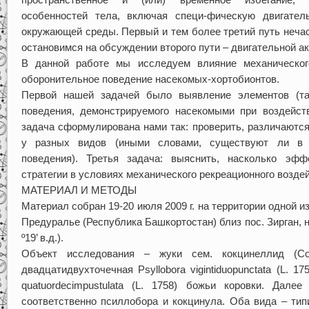
особенностей тела, включая специ-фическую двигател
окружающей среды. Первый и тем более третий путь неча
остановимся на обсуждении второго пути – двигательной ак
В данной работе мы исследуем влияние механическог
оборонительное поведение насекомых-хортобионтов.
Первой нашей задачей было выявление элементов (так
поведения, демонстрируемого насекомыми при воздейств
задача сформулирована нами так: проверить, различаютс
у разных видов (иными словами, существуют ли в р
поведения). Третья задача: выяснить, насколько эф
стратегии в условиях механического рекреационного возде
МАТЕРИАЛ И МЕТОДЫ
Материал собран 19-20 июля 2009 г. на территории одной 
Предуралье (Республика Башкортостан) близ пос. Зирган, на
º19’ в.д.).
Объект исследования – жуки сем. кокцинеллид (Coleo
двадцатидвухточечная Psyllobora vigintiduopunctata (L. 1
quatuordecimpustulata (L. 1758) божьи коровки. Дал
соответственно псиллобора и кокцинула. Оба вида – ти