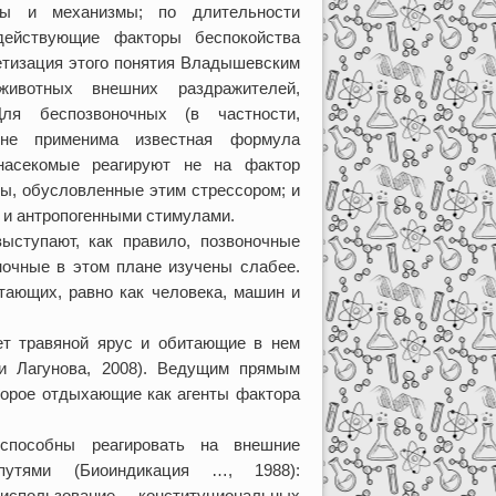
ны и механизмы; по длительности
 действующие факторы беспокойства
ретизация этого понятия Владышевским
животных внешних раздражителей,
ля беспозвоночных (в частности,
лне применима известная формула
: насекомые реагируют не на фактор
лы, обусловленные этим стрессором; и
 и антропогенными стимулами.
ыступают, как правило, позвоночные
оночные в этом плане изучены слабее.
тающих, равно как человека, машин и
ет травяной ярус и обитающие в нем
и Лагунова, 2008). Ведущим прямым
торое отдыхающие как агенты фактора
способны реагировать на внешние
путями (Биоиндикация …, 1988):
спользование конституциональных