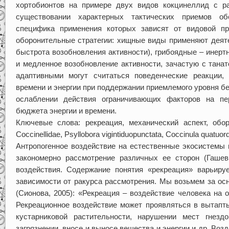
хортобионтов на примере двух видов кокцинеллид с р
существовании характерных тактических приемов об
специфика применения которых зависят от видовой п
оборонительные стратегии: хищные виды применяют деяте
быстрота возобновления активности), грибоядные – инерт
и медленное возобновление активности, зачастую с тана
адаптивными могут считаться поведенческие реакции,
времени и энергии при поддержании приемлемого уровня бе
ослаблении действия ограничивающих факторов на пе
бюджета энергии и времени.
Ключевые слова: рекреация, механический аспект, обор
Coccinellidae, Psyllobora vigintiduopunctata, Coccinula quatuor
Антропогенное воздействие на естественные экосистемы 
закономерно рассмотрение различных ее сторон (Гашев,
воздействия. Содержание понятия «рекреация» варьиру
зависимости от ракурса рассмотрения. Мы возьмем за о
(Сионова, 2005): «Рекреация – воздействие человека на
Рекреационное воздействие может проявляться в вытапт
кустарниковой растительности, нарушении мест гнез
загрязнении, вносе и выносе вещества и энергии и др. Во