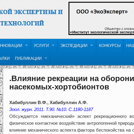
ННОВАЦИИ
УСЛУГИ
ЭКСПЕДИЦИИ
КОНКУРСЫ
НА
ЫЛКИ
ПУБЛИКАЦИИ
.Влияние рекреации на оборон
насекомых-хортобионтов
Хабибуллин В.Ф., Хабибуллин А.Ф.
Зоол. журн. 2011. Т.90. №10. С.1180-1187
Обсуждается «механический» аспект рекреационного в
физическое контактное воздействие антропогенной природ
влияние механического аспекта фактора беспокойства на