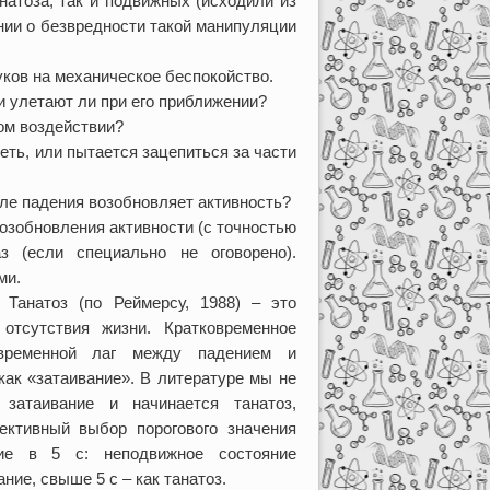
натоза, так и подвижных (исходили из
ии о безвредности такой манипуляции
ов на механическое беспокойство.
 улетают ли при его приближении?
ом воздействии?
еть, или пытается зацепиться за части
сле падения возобновляет активность?
озобновления активности (с точностью
 (если специально не оговорено).
ми.
 Танатоз (по Реймерсу, 1988) – это
отсутствия жизни. Кратковременное
временной лаг между падением и
как «затаивание». В литературе мы не
 затаивание и начинается танатоз,
ективный выбор порогового значения
ние в 5 с: неподвижное состояние
ние, свыше 5 с – как танатоз.