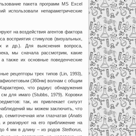
льзование пакета программ MS Excel
ичий использовали непараметрические
руют на воздействия агентов фактора
са восприятия стимулов (визуальных,
их и др.). Для выяснения вопроса,
ека, мы сначала рассмотрим, какие
 а также их основные поведенческие
ые рецепторы трех типов (Lin, 1993),
трафиолетовым (360нм) волнам с общим
Характерно, что радиус обнаружения
см для имаго (Stubbs, 1979). Коровки
едметов: так, их привлекает силуэт
а наблюдений мы можем заключить, что
, семиточечная или глазчатая (
Anatis
а и реагируют на его приближение на
(до 4 мм в длину – из родов
Stethorus,