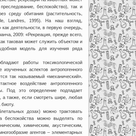
преследование, беспокойство), так и
ез среду обитания (растительность,
le, Landres, 1995). На наш взгляд,
 как деятельности, в первую очередь,
анча, 2009: «Рекреация, прежде всего,
как таковая может служить объектом и
удобная модель для изучения ряда
бладают работы токсикологической
е изученных аспектов антропогенного
ется так называемый «механический».
ктное воздействие антропогенного
ы. Под это определение подпадает
, а также, если смотреть шире, любая
 биоту.
блетальных дозах) можно трактовать
ра беспокойства можно выделять по
ическим, химическим, акустическим,
 многообразие агентов – элементарных