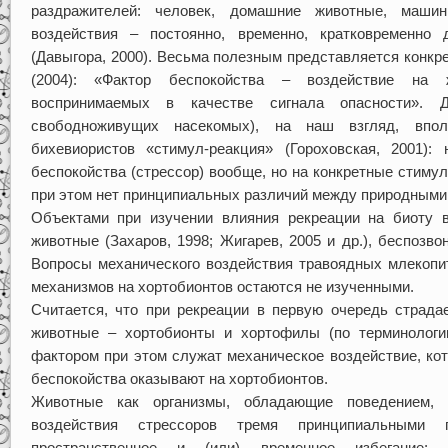
раздражителей: человек, домашние животные, маши
воздействия – постоянно, временно, кратковременно
(Давыгора, 2000). Весьма полезным представляется конк
(2004): «Фактор беспокойства – воздействие на 
воспринимаемых в качестве сигнала опасности». Д
свободноживущих насекомых), на наш взгляд, впо
бихевиористов «стимул-реакция» (Гороховская, 2001)
беспокойства (стрессор) вообще, но на конкретные стиму
при этом нет принципиальных различий между природными
Объектами при изучении влияния рекреации на биоту в
животные (Захаров, 1998; Жигарев, 2005 и др.), беспозв
Вопросы механического воздействия травоядных млекопи
механизмов на хортобионтов остаются не изученными.
Считается, что при рекреации в первую очередь страда
животные – хортобионты и хортофилы (по терминологи
фактором при этом служат механическое воздействие, ко
беспокойства оказывают на хортобионтов.
Животные как организмы, обладающие поведением, 
воздействия стрессоров тремя принципиальными 
пространственное и (или) временное избегание; и